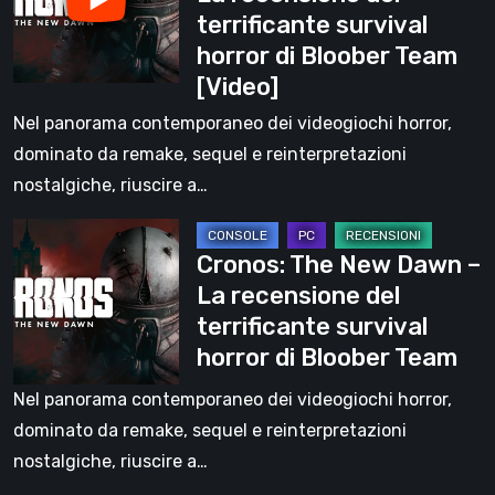
Arts
terrificante survival
Dawn
Software
horror di Bloober Team
–
[Video]
La
recensione
Nel panorama contemporaneo dei videogiochi horror,
del
dominato da remake, sequel e reinterpretazioni
terrificante
nostalgiche, riuscire a…
survival
Cronos:
horror
Cronos: The New Dawn –
The
di
La recensione del
New
Bloober
terrificante survival
Dawn
Team
horror di Bloober Team
–
[Video]
La
Nel panorama contemporaneo dei videogiochi horror,
recensione
dominato da remake, sequel e reinterpretazioni
del
nostalgiche, riuscire a…
terrificante