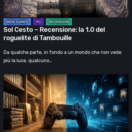
roguelite
di
Tambouille
Sol Cesto – Recensione: la 1.0 del
roguelite di Tambouille
Da qualche parte, in fondo a un mondo che non vede
più la luce, qualcuno…
Il
futuro
del
formato
fisico
nei
videogiochi