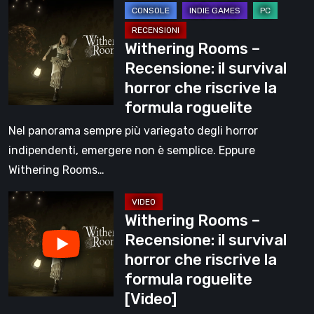
Withering
survival
Rooms
horror
Withering Rooms –
–
di
Recensione: il survival
Recensione:
Bloober
horror che riscrive la
il
Team
formula roguelite
survival
horror
Nel panorama sempre più variegato degli horror
che
indipendenti, emergere non è semplice. Eppure
riscrive
Withering Rooms…
la
Withering
formula
Withering Rooms –
Rooms
roguelite
Recensione: il survival
–
horror che riscrive la
Recensione:
formula roguelite
il
[Video]
survival