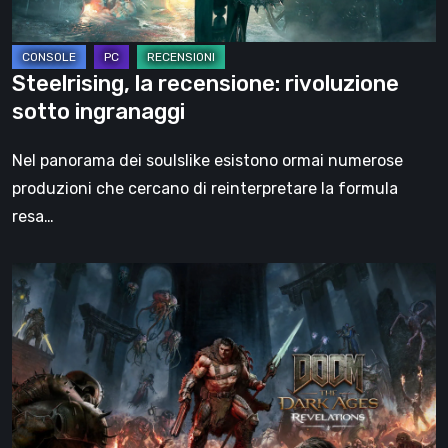
Steelrising, la recensione: rivoluzione
sotto ingranaggi
Nel panorama dei soulslike esistono ormai numerose
produzioni che cercano di reinterpretare la formula
resa…
DOOM:
The
Dark
Ages
–
Revelations,
la