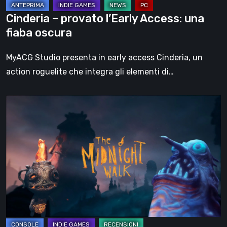
Cinderia – provato l’Early Access: una
fiaba oscura
MyACG Studio presenta in early access Cinderia, un
action roguelite che integra gli elementi di…
The
Midnight
Walk,
la
recensione:
una
malinconica
fiaba
gotica