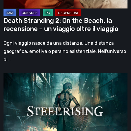
–
un
Death Stranding 2: On the Beach, la
viaggio
recensione – un viaggio oltre il viaggio
oltre
il
Ogni viaggio nasce da una distanza. Una distanza
viaggio
geografica, emotiva o persino esistenziale. Nell'universo
di…
Steelrising,
la
recensione:
rivoluzione
sotto
ingranaggi