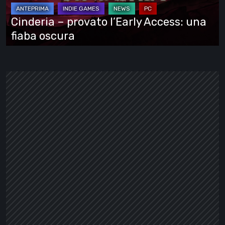
una
fiaba
Cinderia – provato l’Early Access: una
oscura
fiaba oscura