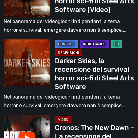
horror sci-fi di Steel Arts
recensione
dettagli
Software [Video]
del
sul
survival
body
Nel panorama dei videogiochi indipendenti a tema
horror
horror
horror e survival, emergere davvero non è semplice.…
sci-
di
Darker
fi
Team
Skies,
di
Clout
Darker Skies, la
la
Steel
[Video]
recensione del survival
recensione
Arts
horror sci-fi di Steel Arts
del
Software
Software
survival
[Video]
horror
Nel panorama dei videogiochi indipendenti a tema
sci-
horror e survival, emergere davvero non è semplice.…
fi
Cronos:
di
Cronos: The New Dawn –
The
Steel
La recensione del
New