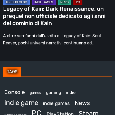
dedicato
Legacy of Kain: Dark Renaissance, un
agli
prequel non ufficiale dedicato agli anni
anni
del dominio di Kain
del
dominio
A oltre vent'anni dall'uscita di Legacy of Kain: Soul
di
Reaver, pochi universi narrativi continuano ad…
Kain
TAGS
Console
gaming
indie
games
indie game
News
indie games
PC
Steam
PlayStation
Nintendo Switch