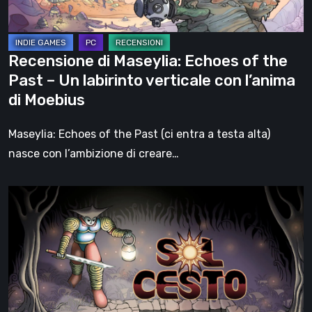
–
Un
labirinto
Recensione di Maseylia: Echoes of the
verticale
Past – Un labirinto verticale con l’anima
con
di Moebius
l’anima
di
Maseylia: Echoes of the Past (ci entra a testa alta)
Moebius
nasce con l’ambizione di creare…
Sol
Cesto
–
Recensione:
la
1.0
del