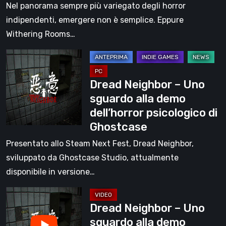
horror
Nel panorama sempre più variegato degli horror
che
indipendenti, emergere non è semplice. Eppure
riscrive
Withering Rooms…
la
Dread
formula
Neighbor
roguelite
Dread Neighbor – Uno
–
[Video]
sguardo alla demo
Uno
dell’horror psicologico di
sguardo
Ghostcase
alla
demo
Presentato allo Steam Next Fest, Dread Neighbor,
dell’horror
sviluppato da Ghostcase Studio, attualmente
psicologico
disponibile in versione…
di
Dread
Ghostcase
Dread Neighbor – Uno
Neighbor
sguardo alla demo
–