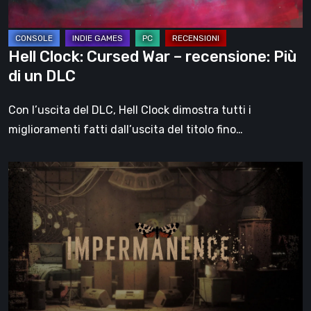
di
un
DLC
Hell Clock: Cursed War – recensione: Più
di un DLC
Con l’uscita del DLC, Hell Clock dimostra tutti i
miglioramenti fatti dall’uscita del titolo fino…
Impermanence:
costruire
un
santuario
nel
teatro
dei
fantasmi