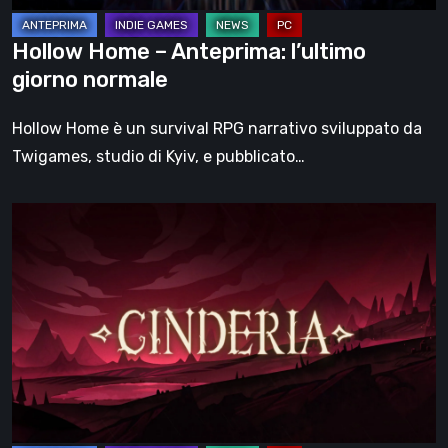
Hollow Home – Anteprima: l’ultimo
giorno normale
Hollow Home è un survival RPG narrativo sviluppato da
Twigames, studio di Kyiv, e pubblicato…
Cinderia
–
provato
l’Early
Access:
una
fiaba
oscura