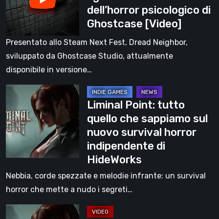
dell’horror psicologico di
Uno
Ghostcase [Video]
sguardo
alla
Presentato allo Steam Next Fest, Dread Neighbor,
demo
sviluppato da Ghostcase Studio, attualmente
dell’horror
disponibile in versione…
psicologico
Liminal
di
Liminal Point: tutto
Point:
Ghostcase
quello che sappiamo sul
tutto
[Video]
nuovo survival horror
quello
indipendente di
che
HideWorks
sappiamo
sul
Nebbia, corde spezzate e melodie infrante: un survival
nuovo
horror che mette a nudo i segreti…
survival
Liminal
horror