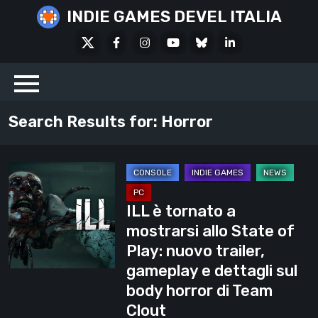
Skip
INDIE GAMES DEVEL ITALIA
to
X
Facebook
Instagram
Youtube
Bluesky
LinkedIn
content
Social
Search Results for:
Horror
ILL
è
ILL è tornato a
tornato
mostrarsi allo State of
a
Play: nuovo trailer,
mostrarsi
gameplay e dettagli sul
allo
body horror di Team
State
Clout
of