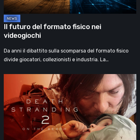
Il futuro del formato fisico nei
videogiochi
Da anni il dibattito sulla scomparsa del formato fisico
divide giocatori, collezionisti e industria. La…
Death
Stranding
2:
On
the
Beach,
la
recensione