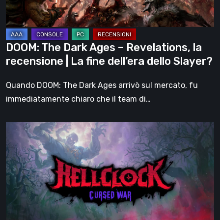
recensione
|
La
DOOM: The Dark Ages – Revelations, la
fine
recensione | La fine dell’era dello Slayer?
dell’era
dello
Quando DOOM: The Dark Ages arrivò sul mercato, fu
Slayer?
immediatamente chiaro che il team di…
Hell
Clock:
Cursed
War
–
recensione:
Più