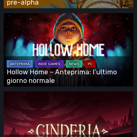
pre-alpha
alpha
Hollow
Home
–
Anteprima:
l’ultimo
giorno
normale
Hollow Home – Anteprima: l’ultimo
giorno normale
Cinderia
–
provato
l’Early
Access: