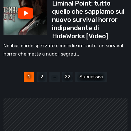
Liminal Point: tutto
Point:
indipendente
quello che sappiamo sul
tutto
di
nuovo survival horror
quello
HideWorks
indipendente di
che
HideWorks [Video]
sappiamo
sul
Nebbia, corde spezzate e melodie infrante: un survival
nuovo
horror che mette a nudo i segreti…
survival
horror
Paginazione
indipendente
1
2
…
22
Successivi
degli
di
articoli
HideWorks
[Video]