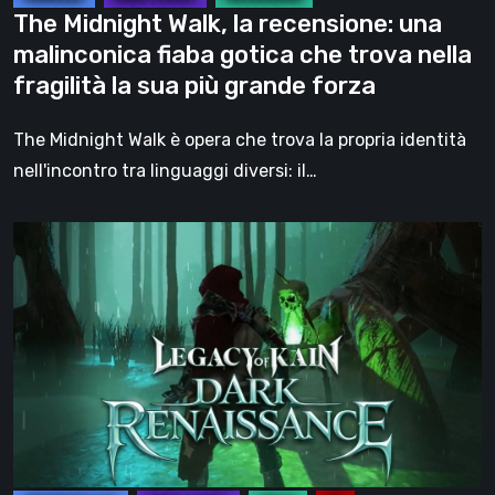
che
The Midnight Walk, la recensione: una
trova
malinconica fiaba gotica che trova nella
nella
fragilità la sua più grande forza
fragilità
la
The Midnight Walk è opera che trova la propria identità
sua
nell'incontro tra linguaggi diversi: il…
più
grande
Legacy
forza
of
Kain:
Dark
Renaissance,
un
prequel
non
ufficiale