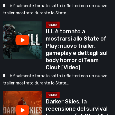
Play:
ILL è finalmente tornato sotto i riflettori con un nuovo
nuovo
trailer mostrato durante lo State…
trailer,
ILL
gameplay
ILL è tornato a
è
e
mostrarsi allo State of
tornato
dettagli
Play: nuovo trailer,
a
sul
gameplay e dettagli sul
mostrarsi
body
body horror di Team
allo
horror
Clout [Video]
State
di
of
ILL è finalmente tornato sotto i riflettori con un nuovo
Team
Play:
trailer mostrato durante lo State…
Clout
nuovo
Darker
trailer,
Darker Skies, la
Skies,
gameplay
recensione del survival
la
e