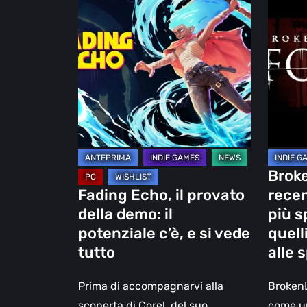
Echo,
FOLLOW
il
la
provato
recens
della
–
demo:
I
il
mostri
potenziale
più
c’è,
spavent
e
sono
Broke
si
quelli
Fading Echo, il provato
recen
vede
che
della demo: il
più s
tutto
ci
potenziale c’è, e si vede
quell
lasciam
tutto
alle 
alle
spalle
Prima di accompagnarvi alla
Broken
scoperta di Corel, del suo
come un