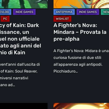
pre-
e
alpha
o
y of Kain: Dark
A Fighter’s Nova:
issance, un
Mindara – Provata la
el non ufficiale
pre-alpha
o
ato agli anni del
A Fighter’s Nova: Midara è una
io di Kain
curiosa fusione di due stili
vent'anni dall'uscita di
all’apparenza agli antipodi.
of Kain: Soul Reaver,
Picchiaduro…
niversi narrativi
uano ad…
ore:
33