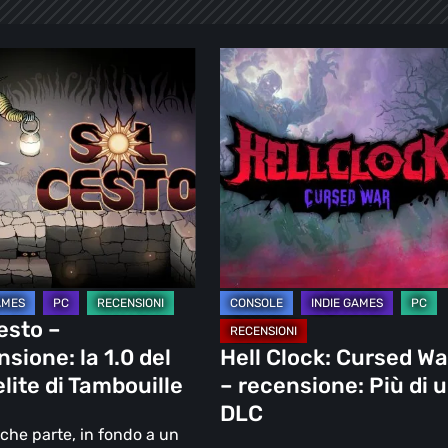
Hell
Clock:
Cursed
one:
War
–
recensione:
Più
te
di
un
lle
DLC
esto –
sione: la 1.0 del
Hell Clock: Cursed Wa
lite di Tambouille
– recensione: Più di 
DLC
che parte, in fondo a un