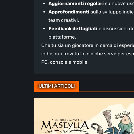
Aggiornamenti regolari
su nuove usci
Approfondimenti
sullo sviluppo indie
team creativi.
Feedback dettagliati
e discussioni de
piattaforme.
Che tu sia un giocatore in cerca di esperi
indie, qui trovi tutto ciò che serve per es
PC, console e mobile
ULTIMI ARTICOLI
Recensione
di
Maseylia:
Echoes