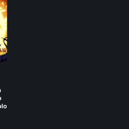
n
o
olo