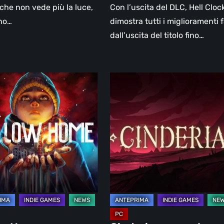
he non vede più la luce,
Con l’uscita del DLC, Hell Cloc
no…
dimostra tutti i miglioramenti f
dall’uscita del titolo fino…
Cinderia
–
provato
ima:
l’Early
Access:
una
e
fiaba
oscura