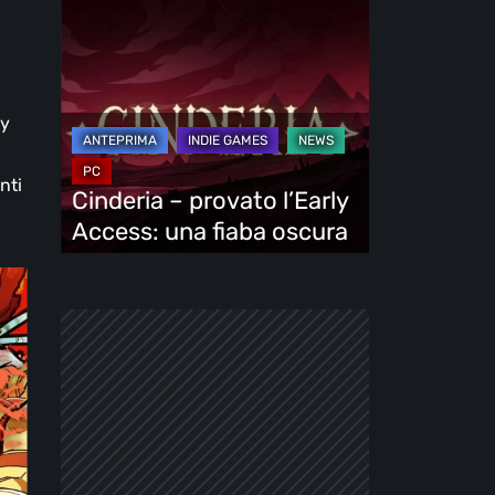
Cinderia
–
provato
l’Early
ly
Access:
una
nti
fiaba
Cinderia – provato l’Early
oscura
Access: una fiaba oscura