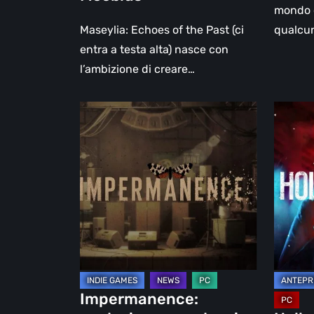
Moebius
mondo c
Maseylia: Echoes of the Past (ci
qualcu
entra a testa alta) nasce con
l’ambizione di creare…
Impermanence:
Hollow
costruire
Home
un
–
santuario
Antepr
nel
l’ultimo
teatro
giorno
dei
normal
fantasmi
Impermanence: