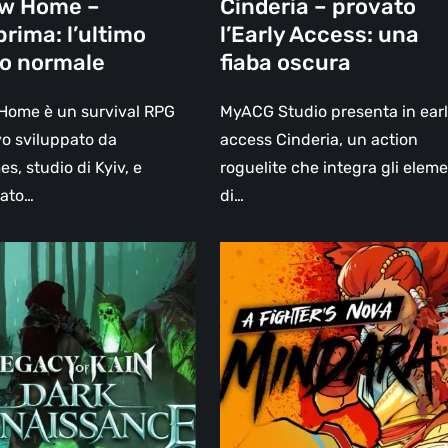
ow Home –
Cinderia – provato
rima: l’ultimo
l’Early Access: una
no normale
fiaba oscura
Home è un survival RPG
MyACG Studio presenta in ear
vo sviluppato da
access Cinderia, un action
s, studio di Kyiv, e
roguelite che integra gli eleme
cato…
di…
A
Fighter’s
Nova:
Mindara
ance,
–
Provata
la