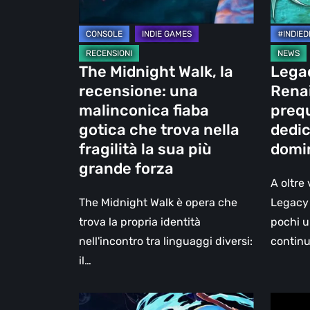
fiaba
non
gotica
ufficial
che
dedicat
trova
agli
The Midnight Walk, la
Legac
nella
anni
recensione: una
Rena
fragilità
del
malinconica fiaba
prequ
la
domini
gotica che trova nella
dedic
sua
di
fragilità la sua più
domin
più
Kain
grande forza
grande
A oltre 
forza
The Midnight Walk è opera che
Legacy 
trova la propria identità
pochi u
nell'incontro tra linguaggi diversi:
contin
il…
Fading
BrokenL