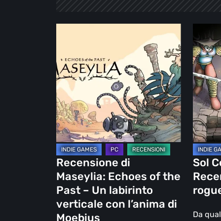
Recensione
Sol
di
Cesto
Maseylia:
–
Echoes
Recensi
of
la
the
1.0
Past
del
–
rogueli
Un
di
labirinto
Tamboui
Recensione di
Sol C
verticale
Maseylia: Echoes of the
Recen
con
Past – Un labirinto
rogue
l’anima
verticale con l’anima di
di
Da qual
Moebius