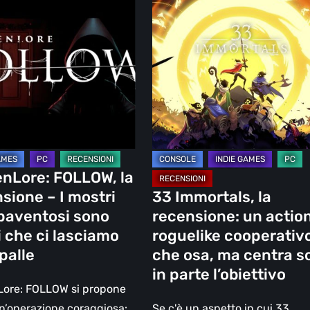
,
Immortals,
la
ione
recensione:
un
action
roguelike
cooperativo
osi
che
osa,
nLore: FOLLOW, la
ma
sione – I mostri
33 Immortals, la
centra
paventosi sono
recensione: un actio
solo
i che ci lasciamo
roguelike cooperativ
o
in
spalle
che osa, ma centra s
parte
in parte l’obiettivo
l’obiettivo
Lore: FOLLOW si propone
’operazione coraggiosa:
Se c'è un aspetto in cui 33