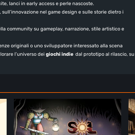
te, lanci in early access e perle nascoste.
, sull’innovazione nel game design e sulle storie dietro i
lla community su gameplay, narrazione, stile artistico e
enze originali o uno sviluppatore interessato alla scena
plorare l’universo dei
giochi indie
dal prototipo al rilascio, su
Sol
Il
Cesto
fu
–
del
Recensione:
fo