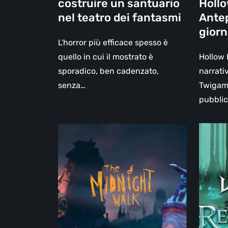
costruire un santuario
Holl
nel teatro dei fantasmi
Antep
gior
L'horror più efficace spesso è
quello in cui il mostrato è
Hollow 
sporadico, ben cadenzato,
narrati
senza…
Twigame
pubbli
The
Legacy
Midnight
of
Walk,
Kain:
la
Dark
recensione:
Renaiss
una
un
malinconica
prequel