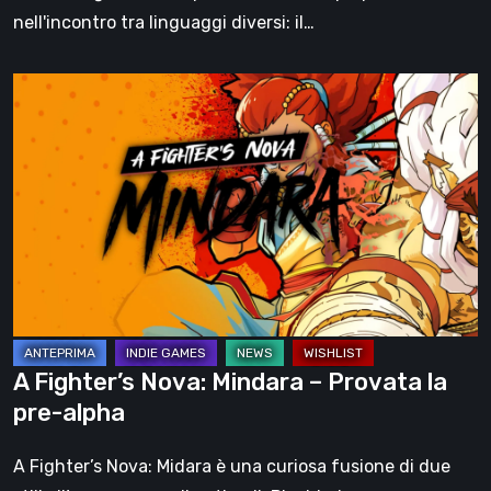
sua
nell'incontro tra linguaggi diversi: il…
più
grande
A
forza
Fighter’s
Nova:
Mindara
–
Provata
la
pre-
alpha
A Fighter’s Nova: Mindara – Provata la
pre-alpha
A Fighter’s Nova: Midara è una curiosa fusione di due