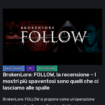
BrokenLore:
FOLLOW,
la
recensione
–
I
mostri
più
spaventosi
sono
BrokenLore: FOLLOW, la recensione – I
quelli
mostri più spaventosi sono quelli che ci
che
lasciamo alle spalle
ci
lasciamo
BrokenLore: FOLLOW si propone come un’operazione
alle