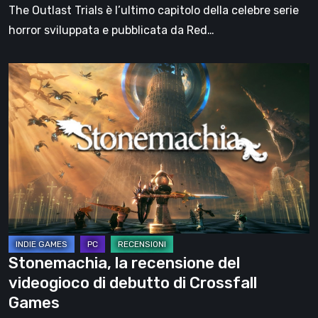
The Outlast Trials è l’ultimo capitolo della celebre serie
horror sviluppata e pubblicata da Red…
Stonemachia,
la
recensione
del
videogioco
di
debutto
di
Crossfall
Games
Stonemachia, la recensione del
videogioco di debutto di Crossfall
Games