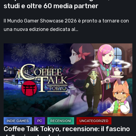
38
studi e oltre 60 media partner
giochi,
35
Il Mundo Gamer Showcase 2026 è pronto a tornare con
studi
una nuova edizione dedicata al…
e
oltre
Coffee
60
Talk
media
Tokyo,
partner
recensione:
il
fascino
delle
piccole
storie
Coffee Talk Tokyo, recensione: il fascino