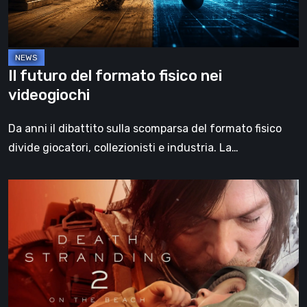
videogiochi
Il futuro del formato fisico nei
videogiochi
Da anni il dibattito sulla scomparsa del formato fisico
divide giocatori, collezionisti e industria. La…
Death
Stranding
2:
On
the
Beach,
la