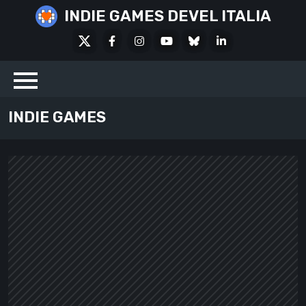
Skip
INDIE GAMES DEVEL ITALIA
to
X
Facebook
Instagram
Youtube
Bluesky
LinkedIn
content
Social
INDIE GAMES