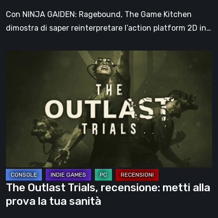
Con NINJA GAIDEN: Ragebound, The Game Kitchen
dimostra di saper reinterpretare l’action platform 2D in…
The
Outlast
Trials,
recensione:
metti
alla
prova
la
tua
sanità
The Outlast Trials, recensione: metti alla
prova la tua sanità