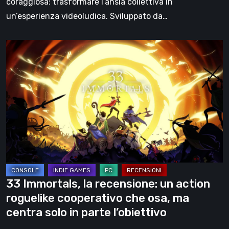
coraggiosa: trasformare l’ansia collettiva in
spalle
un’esperienza videoludica. Sviluppato da…
33
Immortals,
la
recensione:
un
action
roguelike
cooperativo
che
osa,
33 Immortals, la recensione: un action
ma
roguelike cooperativo che osa, ma
centra
centra solo in parte l’obiettivo
solo