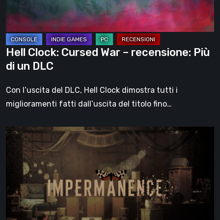
Più
di
un
DLC
Hell Clock: Cursed War – recensione: Più
di un DLC
Con l’uscita del DLC, Hell Clock dimostra tutti i
miglioramenti fatti dall’uscita del titolo fino…
Impermanence:
costruire
un
santuario
nel
teatro
dei