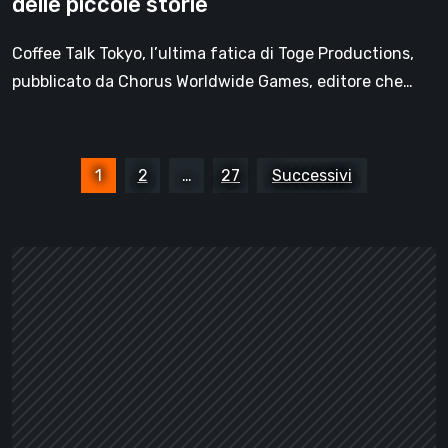
delle piccole storie
Coffee Talk Tokyo, l’ultima fatica di Toge Productions,
pubblicato da Chorus Worldwide Games, editore che…
Paginazione
1
2
…
27
Successivi
degli
articoli