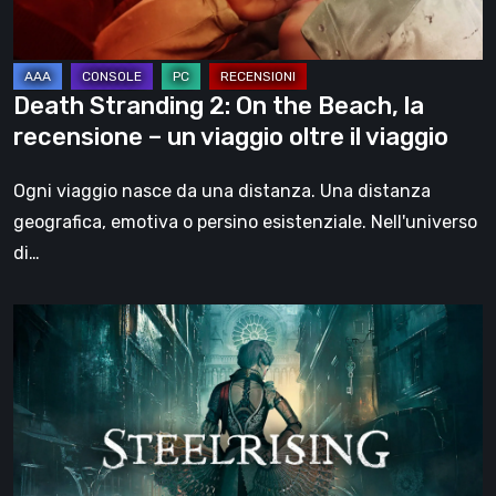
recensione
–
un
Death Stranding 2: On the Beach, la
viaggio
recensione – un viaggio oltre il viaggio
oltre
il
Ogni viaggio nasce da una distanza. Una distanza
viaggio
geografica, emotiva o persino esistenziale. Nell'universo
di…
Steelrising,
la
recensione:
rivoluzione
sotto
ingranaggi