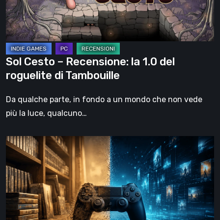
del
roguelite
di
Tambouille
Sol Cesto – Recensione: la 1.0 del
roguelite di Tambouille
Da qualche parte, in fondo a un mondo che non vede
più la luce, qualcuno…
Il
futuro
del
formato
fisico
nei