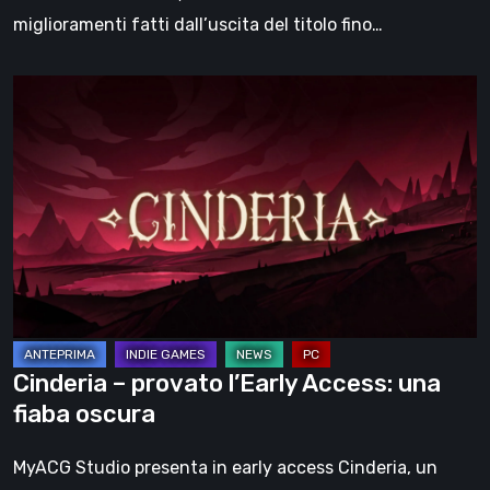
miglioramenti fatti dall’uscita del titolo fino…
Cinderia
–
provato
l’Early
Access:
una
fiaba
oscura
Cinderia – provato l’Early Access: una
fiaba oscura
MyACG Studio presenta in early access Cinderia, un