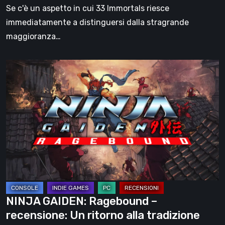
in
Se c'è un aspetto in cui 33 Immortals riesce
parte
immediatamente a distinguersi dalla stragrande
l’obiettivo
maggioranza…
NINJA
GAIDEN:
Ragebound
–
recensione:
Un
ritorno
alla
tradizione
NINJA GAIDEN: Ragebound –
recensione: Un ritorno alla tradizione