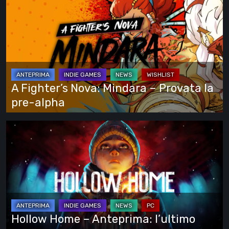
si
Fighter’s
vede
Nova:
tutto
Mindara
–
Provata
la
A Fighter’s Nova: Mindara – Provata la
pre-
pre-alpha
alpha
Hollow
Home
–
Anteprima:
l’ultimo
giorno
normale
Hollow Home – Anteprima: l’ultimo