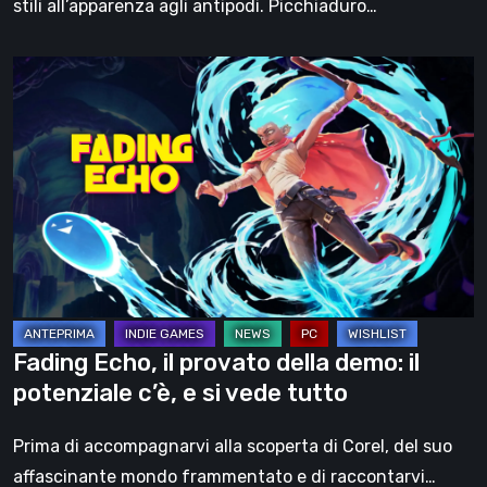
stili all’apparenza agli antipodi. Picchiaduro…
Fading
Echo,
il
provato
della
demo:
il
potenziale
c’è,
e
Fading Echo, il provato della demo: il
si
potenziale c’è, e si vede tutto
vede
tutto
Prima di accompagnarvi alla scoperta di Corel, del suo
affascinante mondo frammentato e di raccontarvi…