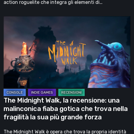
action roguelite che integra gli elementi di…
The
Midnight
Walk,
la
recensione:
una
malinconica
fiaba
gotica
che
The Midnight Walk, la recensione: una
trova
malinconica fiaba gotica che trova nella
nella
fragilità la sua più grande forza
fragilità
la
The Midnight Walk è opera che trova la propria identità