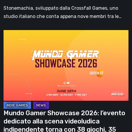
Stonemachia, sviluppato dalla Crossfall Games, uno
studio italiano che conta appena nove membri tra le…
Mundo
Gamer
Showcase
2026:
l’evento
dedicato
alla
scena
videoludica
indipendente
Mundo Gamer Showcase 2026: l’evento
torna
dedicato alla scena videoludica
con
indipendente torna con 38 giochi, 35