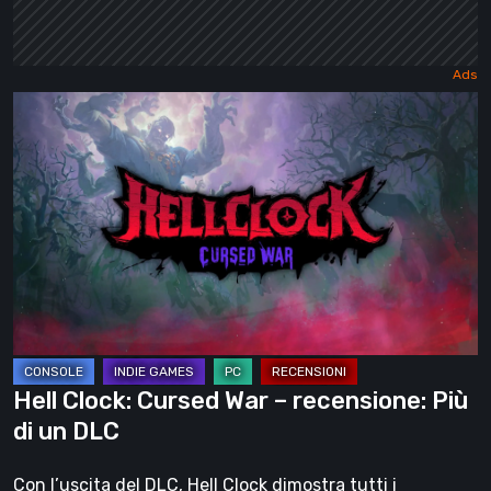
Hell
Clock:
Cursed
War
–
recensione:
Più
di
un
DLC
Hell Clock: Cursed War – recensione: Più
di un DLC
Con l’uscita del DLC, Hell Clock dimostra tutti i