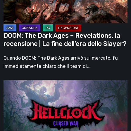
la
recensione
|
La
DOOM: The Dark Ages – Revelations, la
fine
recensione | La fine dell’era dello Slayer?
dell’era
dello
Quando DOOM: The Dark Ages arrivò sul mercato, fu
Slayer?
immediatamente chiaro che il team di…
Hell
Clock:
Cursed
War
–
recensione: