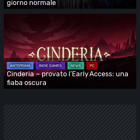
giorno normale
Cinderia
–
provato
l’Early
Access:
una
fiaba
Cinderia – provato l’Early Access: una
oscura
fiaba oscura