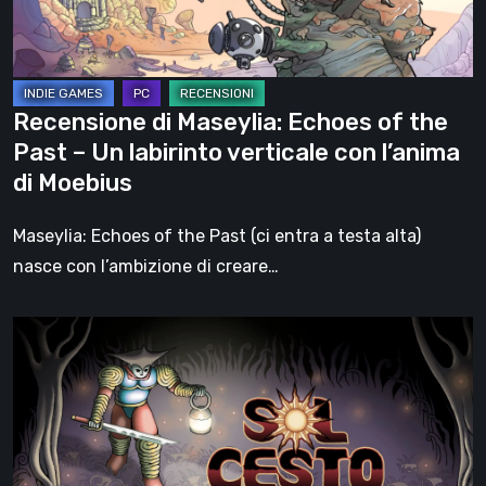
Past
–
Un
labirinto
Recensione di Maseylia: Echoes of the
verticale
Past – Un labirinto verticale con l’anima
con
di Moebius
l’anima
di
Maseylia: Echoes of the Past (ci entra a testa alta)
Moebius
nasce con l’ambizione di creare…
Sol
Cesto
–
Recensione:
la
1.0