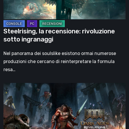
Steelrising, la recensione: rivoluzione
sotto ingranaggi
Nel panorama dei soulslike esistono ormai numerose
produzioni che cercano di reinterpretare la formula
resa…
DOOM:
The
Dark
Ages
–
Revelations,