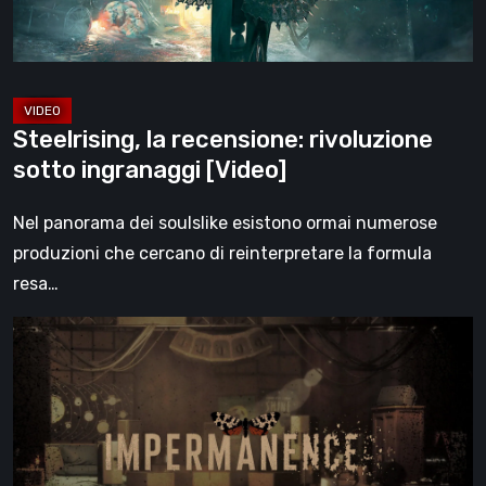
Steelrising, la recensione: rivoluzione
sotto ingranaggi [Video]
Nel panorama dei soulslike esistono ormai numerose
produzioni che cercano di reinterpretare la formula
resa…
Impermanence:
costruire
un
santuario
nel
teatro