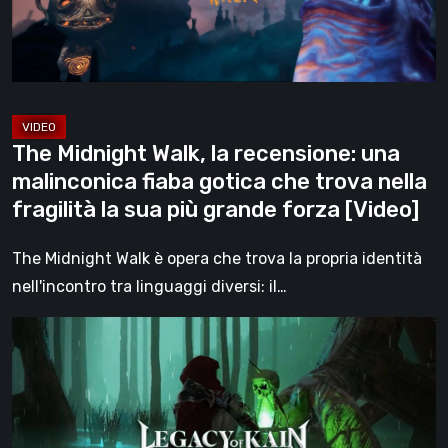
malinconica
fiaba
gotica
che
trova
The Midnight Walk, la recensione: una
nella
malinconica fiaba gotica che trova nella
fragilità
fragilità la sua più grande forza [Video]
la
sua
The Midnight Walk è opera che trova la propria identità
più
nell'incontro tra linguaggi diversi: il…
grande
Legacy
forza
of
[Video]
Kain:
Dark
Renaissance,