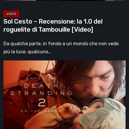
Tambouille
[Video]
Sol Cesto – Recensione: la 1.0 del
roguelite di Tambouille [Video]
Da qualche parte, in fondo a un mondo che non vede
più la luce, qualcuno…
Death
Stranding
2:
On
the
Beach,
la
recensione
–