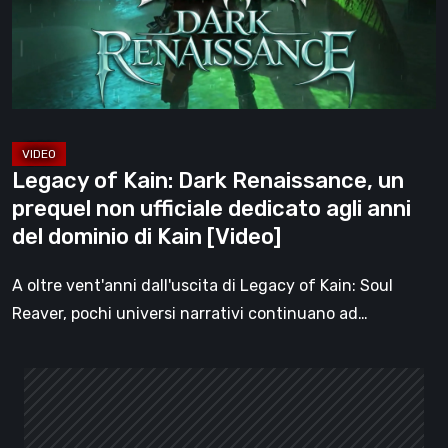
un
prequel
non
ufficiale
dedicato
agli
Legacy of Kain: Dark Renaissance, un
anni
prequel non ufficiale dedicato agli anni
del
del dominio di Kain [Video]
dominio
di
A oltre vent'anni dall'uscita di Legacy of Kain: Soul
Kain
Reaver, pochi universi narrativi continuano ad…
[Video]