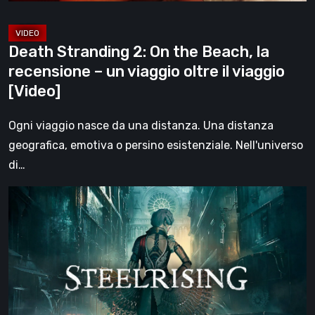
un
viaggio
Death Stranding 2: On the Beach, la
oltre
recensione – un viaggio oltre il viaggio
il
[Video]
viaggio
[Video]
Ogni viaggio nasce da una distanza. Una distanza
geografica, emotiva o persino esistenziale. Nell'universo
di…
Steelrising,
la
recensione:
rivoluzione
sotto
ingranaggi
[Video]