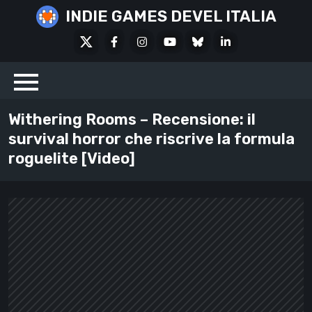
Skip
INDIE GAMES DEVEL ITALIA
to
X
Facebook
Instagram
Youtube
Bluesky
LinkedIn
content
Social
Withering Rooms – Recensione: il
survival horror che riscrive la formula
roguelite [Video]