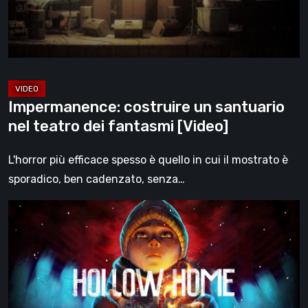
dei
fantasmi
[Video]
Impermanence: costruire un santuario
nel teatro dei fantasmi [Video]
L'horror più efficace spesso è quello in cui il mostrato è
sporadico, ben cadenzato, senza…
Hollow
Home
–
Anteprima:
l’ultimo
giorno