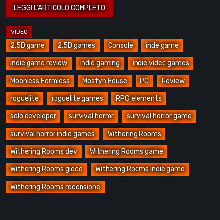
2.5D game
2.5D games
Console
inde game
indie game review
indie gaming
indie video games
Moonless Formless
Mostyn House
PC
Review
roguelite
roguelite games
RPG elements
solo developer
survival horror
survival horror game
survival horror indie games
Withering Rooms
Withering Rooms dev
Withering Rooms game
Withering Rooms gioco
Withering Rooms indie game
Withering Rooms recensione