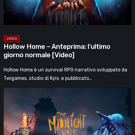
normale
[Video]
Hollow Home – Anteprima: l’ultimo
giorno normale [Video]
Hollow Home è un survival RPG narrativo sviluppato da
Twigames, studio di Kyiv, e pubblicato…
The
Midnight
Walk,
la
recensione:
una