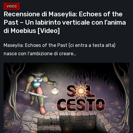
labirinto
verticale
Recensione di Maseylia: Echoes of the
con
Past – Un labirinto verticale con l’anima
l’anima
di Moebius [Video]
di
Moebius
Maseylia: Echoes of the Past (ci entra a testa alta)
[Video]
nasce con l’ambizione di creare…
Sol
Cesto
–
Recensione:
la
1.0
del
roguelite
di