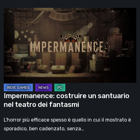
Impermanence:
costruire
un
santuario
nel
teatro
dei
fantasmi
Impermanence: costruire un santuario
nel teatro dei fantasmi
L'horror più efficace spesso è quello in cui il mostrato è
sporadico, ben cadenzato, senza…