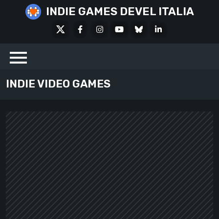
Skip
INDIE GAMES DEVEL ITALIA
to
X
Facebook
Instagram
Youtube
Bluesky
LinkedIn
content
Social
INDIE VIDEO GAMES