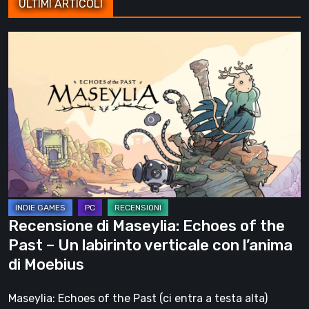
ULTIMI ARTICOLI
Recensione
di
Maseylia:
Echoes
of
the
Past
–
Un
labirinto
Recensione di Maseylia: Echoes of the
verticale
Past – Un labirinto verticale con l’anima
con
di Moebius
l’anima
di
Maseylia: Echoes of the Past (ci entra a testa alta)