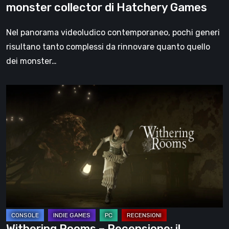
monster collector di Hatchery Games
Hatchery
Games
Nel panorama videoludico contemporaneo, pochi generi
risultano tanto complessi da rinnovare quanto quello
dei monster…
Withering
Rooms
–
Recensione:
il
survival
horror
che
riscrive
la
Withering Rooms – Recensione: il