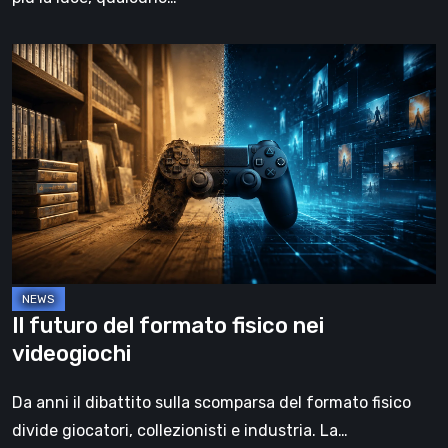
Il
futuro
del
formato
fisico
nei
videogiochi
Il futuro del formato fisico nei
videogiochi
Da anni il dibattito sulla scomparsa del formato fisico
divide giocatori, collezionisti e industria. La…