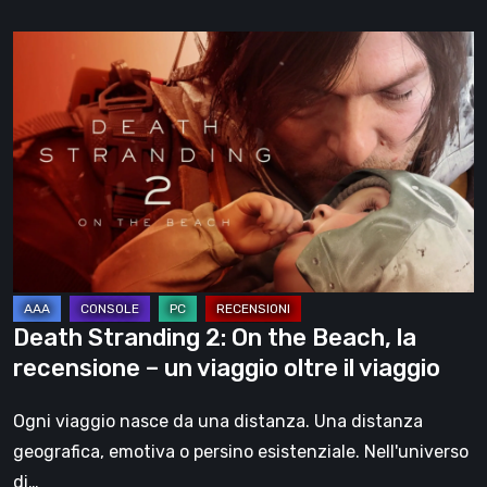
Death
Stranding
2:
On
the
Beach,
la
recensione
–
un
Death Stranding 2: On the Beach, la
viaggio
recensione – un viaggio oltre il viaggio
oltre
il
Ogni viaggio nasce da una distanza. Una distanza
viaggio
geografica, emotiva o persino esistenziale. Nell'universo
di…