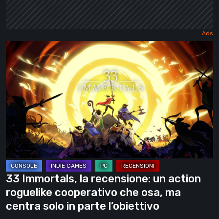
33
Immortals,
la
recensione:
un
action
roguelike
cooperativo
che
osa,
33 Immortals, la recensione: un action
ma
roguelike cooperativo che osa, ma
centra
centra solo in parte l’obiettivo
solo