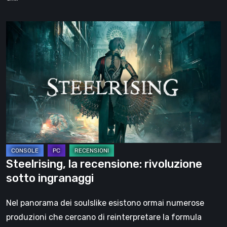
Steelrising,
la
recensione:
rivoluzione
sotto
ingranaggi
Steelrising, la recensione: rivoluzione
sotto ingranaggi
Nel panorama dei soulslike esistono ormai numerose
produzioni che cercano di reinterpretare la formula