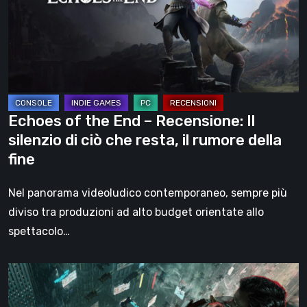
progressi
–
dello
Recensione:
sviluppo
Il
silenzio
di
ciò
Echoes of the End – Recensione: Il
che
silenzio di ciò che resta, il rumore della
resta,
fine
il
rumore
Nel panorama videoludico contemporaneo, sempre più
della
diviso tra produzioni ad alto budget orientate allo
fine
spettacolo…
Nobody
Wants