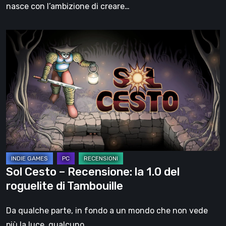
Moebius
nasce con l’ambizione di creare…
Sol
Cesto
–
Recensione:
la
1.0
del
roguelite
di
Tambouille
Sol Cesto – Recensione: la 1.0 del
roguelite di Tambouille
Da qualche parte, in fondo a un mondo che non vede
più la luce, qualcuno…