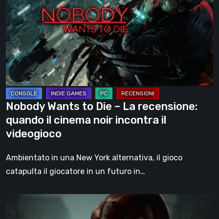
to
Die
–
La
recensione:
quando
il
cinema
Nobody Wants to Die – La recensione:
noir
quando il cinema noir incontra il
incontra
videogioco
il
videogioco
Ambientato in una New York alternativa, il gioco
catapulta il giocatore in un futuro in…
Liminal
Point: