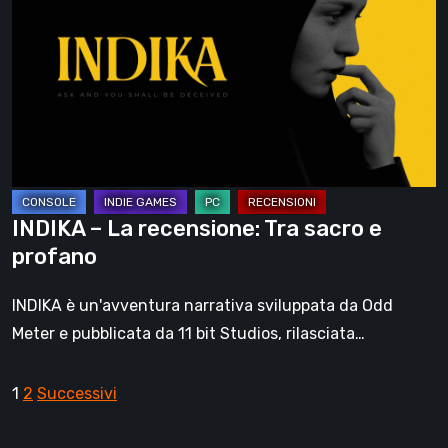
La
recensione:
Tra
sacro
e
profano
INDIKA – La recensione: Tra sacro e
profano
INDIKA è un'avventura narrativa sviluppata da Odd
Meter e pubblicata da 11 bit Studios, rilasciata…
Paginazione
1
2
Successivi
degli