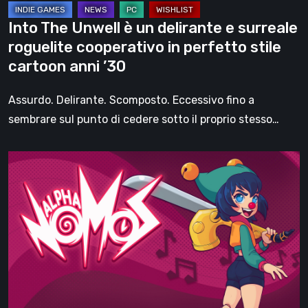
cooperativo
Into The Unwell è un delirante e surreale
in
roguelite cooperativo in perfetto stile
perfetto
cartoon anni ’30
stile
cartoon
Assurdo. Delirante. Scomposto. Eccessivo fino a
anni
sembrare sul punto di cedere sotto il proprio stesso…
’30
Alpha
Nomos:
ne
abbiamo
parlato
a
lungo
con