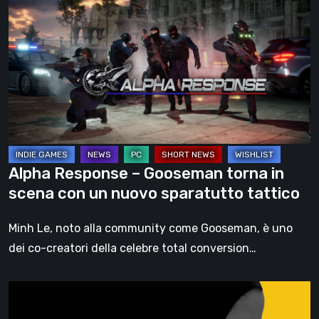
Response
–
Gooseman
torna
in
scena
con
un
nuovo
Alpha Response – Gooseman torna in
sparatutto
scena con un nuovo sparatutto tattico
tattico
Minh Le, noto alla community come Gooseman, è uno
dei co-creatori della celebre total conversion…
INDIKA
–