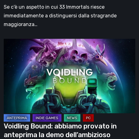
in
Se c'è un aspetto in cui 33 Immortals riesce
parte
immediatamente a distinguersi dalla stragrande
l’obiettivo
maggioranza…
Voidling
Bound:
abbiamo
provato
in
anteprima
la
demo
dell’ambizioso
monster
Voidling Bound: abbiamo provato in
collector
anteprima la demo dell’ambizioso
di