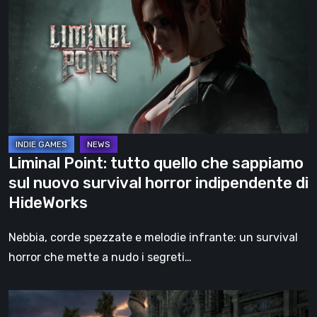
tutto
quello
che
sappiamo
sul
nuovo
survival
horror
Liminal Point: tutto quello che sappiamo
indipendente
sul nuovo survival horror indipendente di
di
HideWorks
HideWorks
Nebbia, corde spezzate e melodie infrante: un survival
horror che mette a nudo i segreti…
Alpha