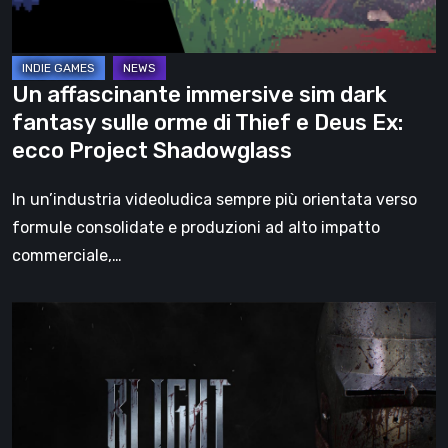
orme
di
Thief
Un affascinante immersive sim dark
e
fantasy sulle orme di Thief e Deus Ex:
Deus
ecco Project Shadowglass
Ex:
ecco
In un’industria videoludica sempre più orientata verso
Project
formule consolidate e produzioni ad alto impatto
Shadowglass
commerciale,…
Blight:
Survival
supera
quota
1,5