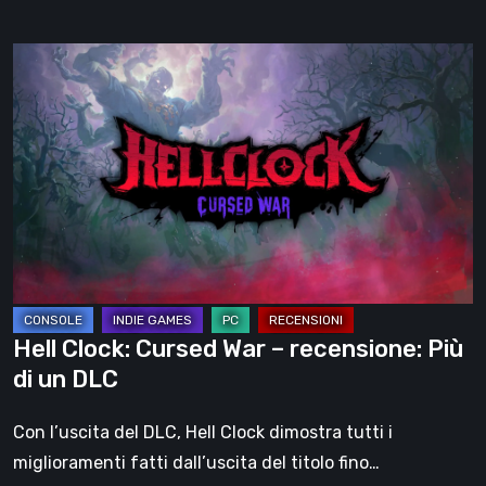
Hell
Clock:
Cursed
War
–
recensione:
Più
di
un
DLC
Hell Clock: Cursed War – recensione: Più
di un DLC
Con l’uscita del DLC, Hell Clock dimostra tutti i
miglioramenti fatti dall’uscita del titolo fino…