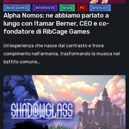
Itamar
Berner,
Alpha Nomos: ne abbiamo parlato a
CEO
lungo con Itamar Berner, CEO e co-
e
fondatore di RibCage Games
co-
fondatore
Un’esperienza che nasce dal contrasto e trova
di
compimento nell’armonia, trasformando la musica nel
RibCage
battito comune…
Games
Un
affascinante
immersive
sim
dark
fantasy
sulle