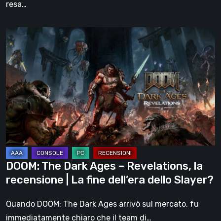
resa…
DOOM:
The
Dark
Ages
–
Revelations,
la
recensione
|
La
DOOM: The Dark Ages – Revelations, la
fine
recensione | La fine dell’era dello Slayer?
dell’era
dello
Quando DOOM: The Dark Ages arrivò sul mercato, fu
Slayer?
immediatamente chiaro che il team di…