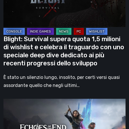
milioni
di
wishlist
e
celebra
Blight: Survival supera quota 1,5 milioni
il
di wishlist e celebra il traguardo con uno
traguardo
speciale deep dive dedicato ai più
con
recenti progressi dello sviluppo
uno
speciale
È stato un silenzio lungo, insolito, per certi versi quasi
deep
assordante quello che negli ultimi…
dive
dedicato
Echoes
ai
of
più
the
recenti
End