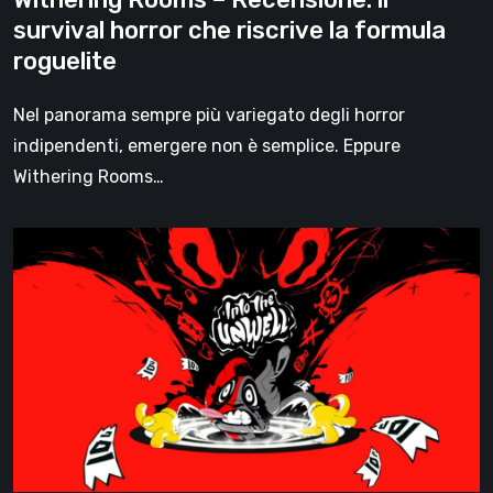
formula
survival horror che riscrive la formula
roguelite
roguelite
Nel panorama sempre più variegato degli horror
indipendenti, emergere non è semplice. Eppure
Withering Rooms…
Into
The
Unwell
è
un
delirante
e
surreale
roguelite