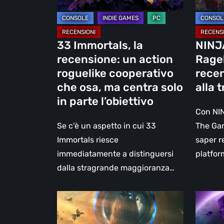
che
tradizi
osa,
ma
33 Immortals, la
NINJ
centra
recensione: un action
Rage
solo
roguelike cooperativo
recen
in
che osa, ma centra solo
alla 
parte
in parte l’obiettivo
l’obiettivo
Con NI
Se c'è un aspetto in cui 33
The Gam
Immortals riesce
saper r
immediatamente a distinguersi
platfor
dalla stragrande maggioranza…
Stonemachia,
Voidlin
la
Bound,