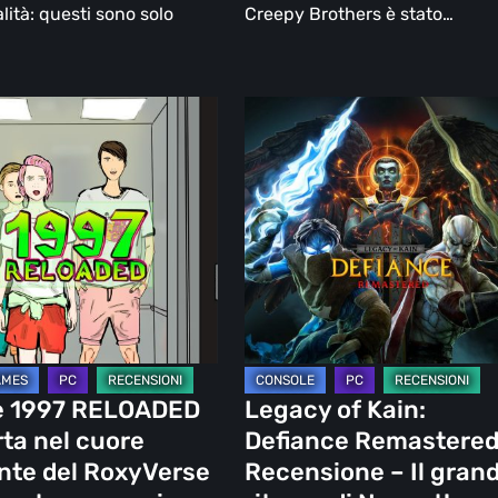
lità: questi sono solo
Creepy Brothers è stato…
Legacy
of
DED
Kain:
Defiance
Remastered
Recensione
–
e
Il
grande
rse
ritorno
 1997 RELOADED
Legacy of Kain:
di
rta nel cuore
Defiance Remastere
Nosgoth
nte del RoxyVerse
Recensione – Il gran