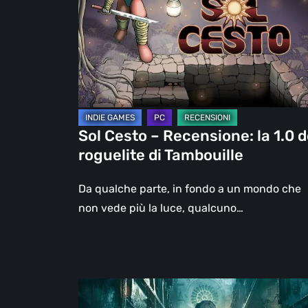
Recensione:
la
1.0
del
roguelite
di
Tambouille
Sol Cesto – Recensione: la 1.0 d
roguelite di Tambouille
Da qualche parte, in fondo a un mondo che
non vede più la luce, qualcuno…
Steelrising,
la