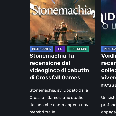
recensione
la
del
recensi
videogioco
il
di
monste
debutto
collecto
di
che
Crossfall
non
Games
vuole
Stonemachia, la
Voidl
vivere
recensione del
recen
all’omb
videogioco di debutto
colle
di
di Crossfall Games
viver
nessun
ness
Stonemachia, sviluppato dalla
Crossfall Games, uno studio
Un sist
italiano che conta appena nove
profond
membri tra le…
appagan