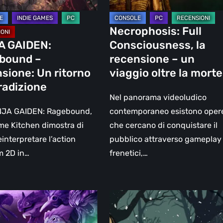
one
oltre
la
Necrophosis: Full
morte
A GAIDEN:
Consciousness, la
bound –
recensione – un
sione: Un ritorno
viaggio oltre la morte
tradizione
Nel panorama videoludico
NJA GAIDEN: Ragebound,
contemporaneo esistono oper
e Kitchen dimostra di
che cercano di conquistare il
einterpretare l’action
pubblico attraverso gameplay
m 2D in…
frenetici,…
g
Recensione
di