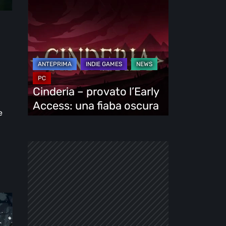
Cinderia
–
provato
l’Early
Access:
una
fiaba
Cinderia – provato l’Early
oscura
Access: una fiaba oscura
e