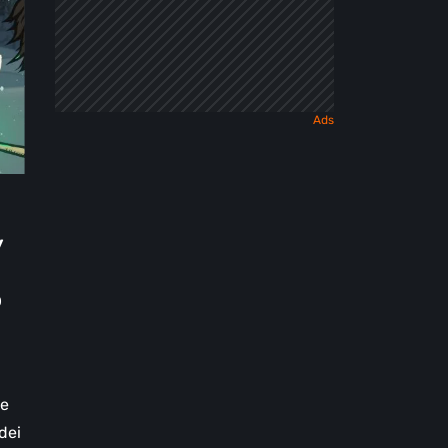
y
o
ve
 dei