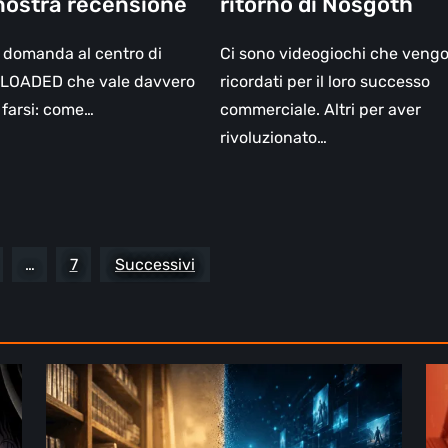
nostra recensione
ritorno di Nosgoth
ione
 domanda al centro di
Ci sono videogiochi che veng
ELOADED che vale davvero
ricordati per il loro successo
 farsi: come…
commerciale. Altri per aver
rivoluzionato…
…
7
Successivi
Il
De
futuro
St
del
2: