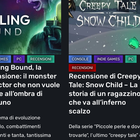
Creepy
one:
Tale:
Snow
r
Child
r
–
La
storia
di
ing Bound, la
un
sione: il monster
Recensione di Creep
ra
ragazzino
ctor che non vuole
Tale: Snow Child – La
che
e all’ombra di
storia di un ragazzin
o
va
uno
che va all’inferno
all’inferno
scalzo
scalzo
ema di evoluzione
o, combattimenti
Della serie “Piccole perle e do
ti e tanta, tantissima
trovarle”, l’ultimo “creepy tale”