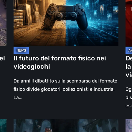
formato
On
fisico
th
nei
Be
videogiochi
la
re
–
un
el
Il futuro del formato fisico nei
D
vi
videogiochi
la
olt
v
il
Da anni il dibattito sulla scomparsa del formato
vi
fisico divide giocatori, collezionisti e industria.
Og
La…
di
esi
DOOM:
Hel
The
Clo