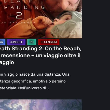
e
ach,
censione
eath Stranding 2: On the Beach,
aggio
 recensione – un viaggio oltre il
re
iaggio
aggio
ni viaggio nasce da una distanza. Una
stanza geografica, emotiva o persino
stenziale. Nell'universo di…
l
ck: