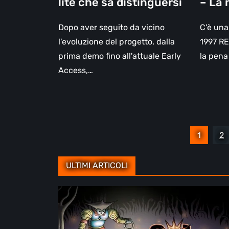
lite che sa distinguersi
– La 
recens
Dopo aver seguito da vicino
C'è una
l'evoluzione del progetto, dalla
1997 R
prima demo fino all'attuale Early
la pena
Access,…
Paginazione
1
2
degli
articoli
ULTIMI ARTICOLI
Sol
Cesto
–