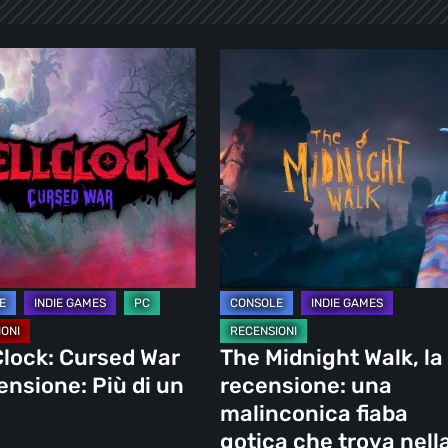
The
Midnight
Walk,
la
recensione:
one:
una
malinconica
fiaba
gotica
che
trova
Clock: Cursed War
The Midnight Walk, la
nella
ensione: Più di un
recensione: una
fragilità
malinconica fiaba
la
gotica che trova nell