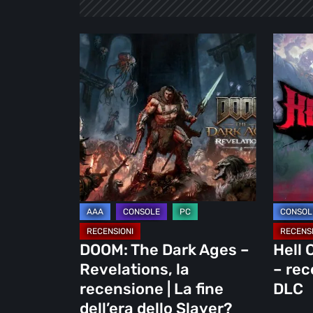
DOOM:
Hell
The
Clock:
Dark
Cursed
Ages
War
–
–
Revelations,
recensi
la
Più
recensione
di
|
un
La
DLC
fine
DOOM: The Dark Ages –
Hell 
dell’era
Revelations, la
– rec
dello
recensione | La fine
DLC
Slayer?
dell’era dello Slayer?