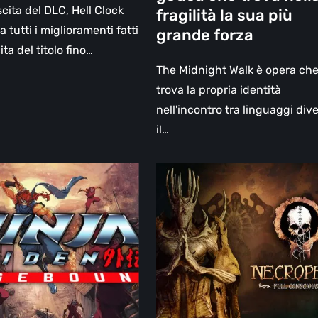
sua
scita del DLC, Hell Clock
fragilità la sua più
più
 tutti i miglioramenti fatti
grande forza
grande
ita del titolo fino…
forza
The Midnight Walk è opera ch
trova la propria identità
nell'incontro tra linguaggi dive
il…
Necrophosis:
:
Full
und
Consciousness,
la
one:
recensione
–
un
viaggio