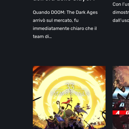
Con l’u
Quando DOOM: The Dark Ages
dimostra
arrivò sul mercato, fu
dall’usc
immediatamente chiaro che il
team di…
33
NINJA
Immortals,
GAIDEN
la
Ragebo
recensione:
–
un
recensi
action
Un
roguelike
ritorno
cooperativo
alla