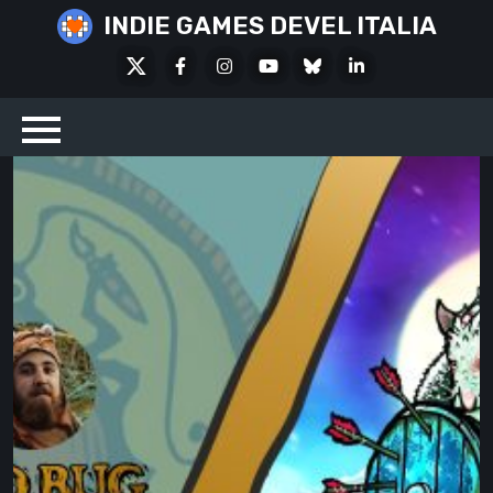
Skip
INDIE GAMES DEVEL ITALIA
to
X
Facebook
Instagram
Youtube
Bluesky
LinkedIn
content
Social