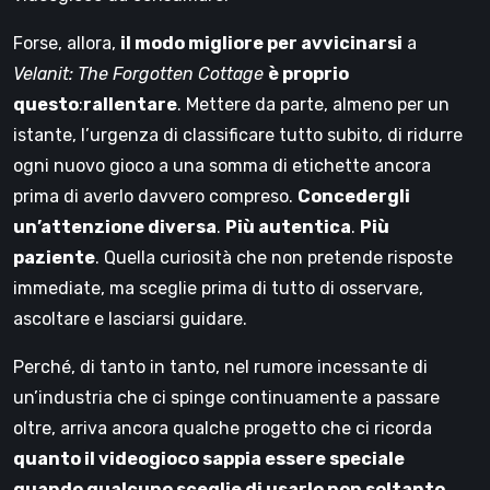
Forse, allora,
il modo migliore per avvicinarsi
a
Velanit: The Forgotten Cottage
è proprio
questo
:
rallentare
. Mettere da parte, almeno per un
istante, l’urgenza di classificare tutto subito, di ridurre
ogni nuovo gioco a una somma di etichette ancora
prima di averlo davvero compreso.
Concedergli
un’attenzione diversa
.
Più autentica
.
Più
paziente
. Quella curiosità che non pretende risposte
immediate, ma sceglie prima di tutto di osservare,
ascoltare e lasciarsi guidare.
Perché, di tanto in tanto, nel rumore incessante di
un’industria che ci spinge continuamente a passare
oltre, arriva ancora qualche progetto che ci ricorda
quanto il videogioco sappia essere speciale
quando qualcuno sceglie di usarlo non soltanto