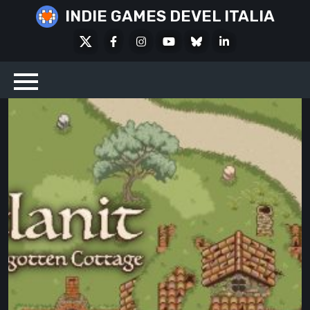
Skip
INDIE GAMES DEVEL ITALIA
to
X
Facebook
Instagram
Youtube
Bluesky
LinkedIn
content
Social