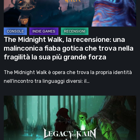
malinconica
fiaba
gotica
che
The Midnight Walk, la recensione: una
trova
malinconica fiaba gotica che trova nella
nella
fragilità la sua più grande forza
fragilità
la
The Midnight Walk è opera che trova la propria identità
sua
nell'incontro tra linguaggi diversi: il…
più
grande
Legacy
forza
of
Kain:
Dark
Renaissance,