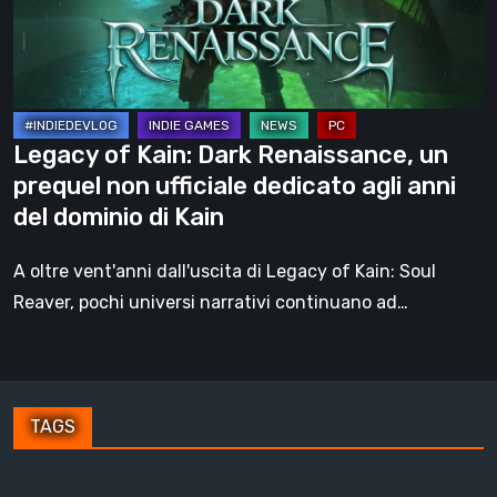
un
prequel
non
ufficiale
dedicato
Legacy of Kain: Dark Renaissance, un
agli
prequel non ufficiale dedicato agli anni
anni
del dominio di Kain
del
dominio
A oltre vent'anni dall'uscita di Legacy of Kain: Soul
di
Reaver, pochi universi narrativi continuano ad…
Kain
TAGS