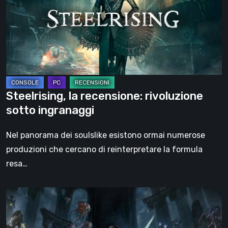
rivoluzione
sotto
ingranaggi
Steelrising, la recensione: rivoluzione
sotto ingranaggi
Nel panorama dei soulslike esistono ormai numerose
produzioni che cercano di reinterpretare la formula
resa…
DOOM:
The
Dark