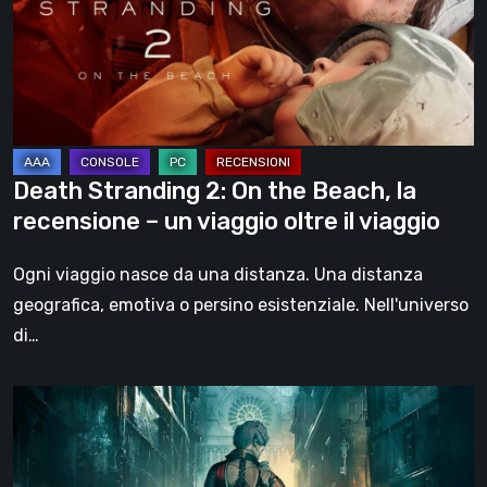
the
Beach,
la
recensione
–
un
Death Stranding 2: On the Beach, la
viaggio
recensione – un viaggio oltre il viaggio
oltre
il
Ogni viaggio nasce da una distanza. Una distanza
viaggio
geografica, emotiva o persino esistenziale. Nell'universo
di…
Steelrising,
la
recensione: