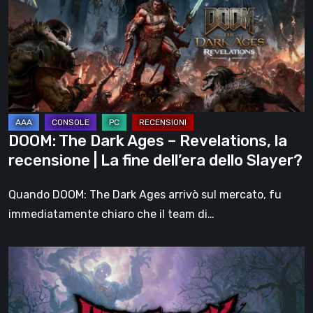
Ages
–
Revelations,
la
recensione
|
La
DOOM: The Dark Ages – Revelations, la
fine
recensione | La fine dell’era dello Slayer?
dell’era
dello
Quando DOOM: The Dark Ages arrivò sul mercato, fu
Slayer?
immediatamente chiaro che il team di…
Hell
Clock:
Cursed