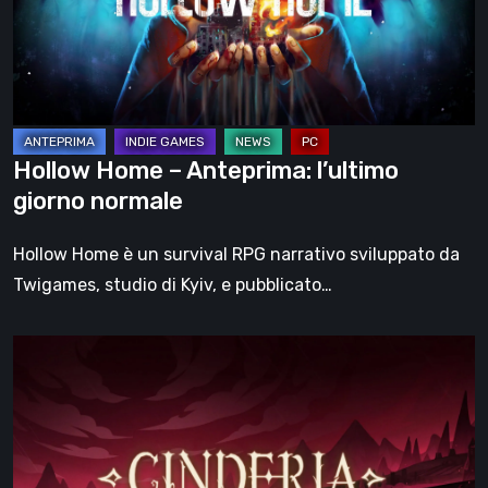
giorno
normale
Hollow Home – Anteprima: l’ultimo
giorno normale
Hollow Home è un survival RPG narrativo sviluppato da
Twigames, studio di Kyiv, e pubblicato…
Cinderia
–
provato
l’Early
Access: