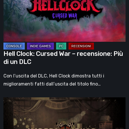
War
–
recensione:
Più
di
un
DLC
Hell Clock: Cursed War – recensione: Più
di un DLC
Con l’uscita del DLC, Hell Clock dimostra tutti i
miglioramenti fatti dall’uscita del titolo fino…
Impermanence:
costruire
un
santuario