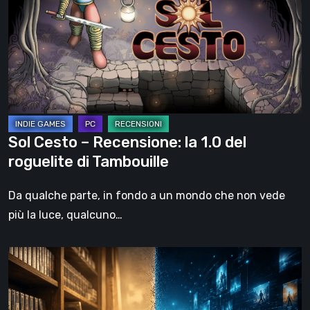
Recensione:
la
1.0
del
roguelite
di
Tambouille
Sol Cesto – Recensione: la 1.0 del
roguelite di Tambouille
Da qualche parte, in fondo a un mondo che non vede
più la luce, qualcuno…
Il
futuro
del