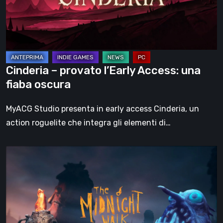
una
fiaba
oscura
Cinderia – provato l’Early Access: una
fiaba oscura
MyACG Studio presenta in early access Cinderia, un
action roguelite che integra gli elementi di…
The
Midnight
Walk,
la
recensione:
una