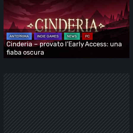
provato
l’Early
Access:
una
fiaba
Cinderia – provato l’Early Access: una
oscura
fiaba oscura