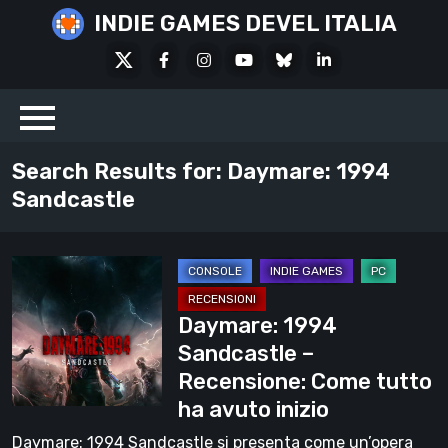
Skip
INDIE GAMES DEVEL ITALIA
to
X
Facebook
Instagram
Youtube
Bluesky
LinkedIn
content
Social
Search Results for:
Daymare: 1994
Sandcastle
Daymare:
1994
Daymare: 1994
Sandcastle
Sandcastle –
–
Recensione: Come tutto
Recensione:
ha avuto inizio
Come
tutto
Daymare: 1994 Sandcastle si presenta come un’opera