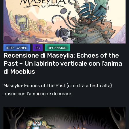
Echoes
of
the
Past
–
Un
labirinto
Recensione di Maseylia: Echoes of the
verticale
Past – Un labirinto verticale con l’anima
con
di Moebius
l’anima
di
Maseylia: Echoes of the Past (ci entra a testa alta)
Moebius
nasce con l’ambizione di creare…
Sol
Cesto
–