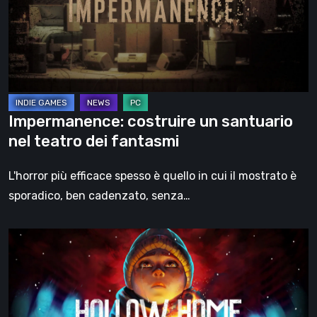
nel
teatro
dei
fantasmi
Impermanence: costruire un santuario
nel teatro dei fantasmi
L'horror più efficace spesso è quello in cui il mostrato è
sporadico, ben cadenzato, senza…
Hollow
Home
–
Anteprima:
l’ultimo