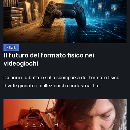
formato
fisico
nei
videogiochi
Il futuro del formato fisico nei
videogiochi
Da anni il dibattito sulla scomparsa del formato fisico
divide giocatori, collezionisti e industria. La…
Death
Stranding
2:
On