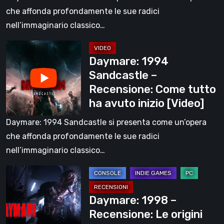
ha
che affonda profondamente le sue radici
avuto
nell’immaginario classico…
inizio
Daymare:
Daymare: 1994
1994
Sandcastle –
Sandcastle
Recensione: Come tutto
–
ha avuto inizio [Video]
Recensione:
Come
Daymare: 1994 Sandcastle si presenta come un’opera
tutto
che affonda profondamente le sue radici
ha
nell’immaginario classico…
avuto
Daymare:
inizio
1998
[Video]
Daymare: 1998 –
–
Recensione: Le origini
Recensione: