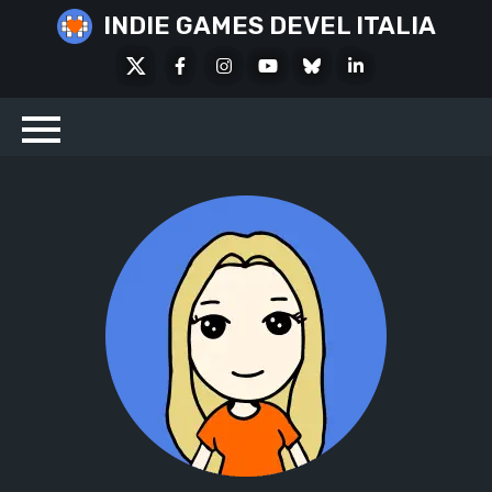
Skip
INDIE GAMES DEVEL ITALIA
to
X
Facebook
Instagram
Youtube
Bluesky
LinkedIn
content
Social