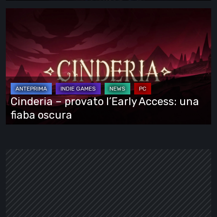
Cinderia
–
provato
l’Early
Access:
una
fiaba
Cinderia – provato l’Early Access: una
oscura
fiaba oscura