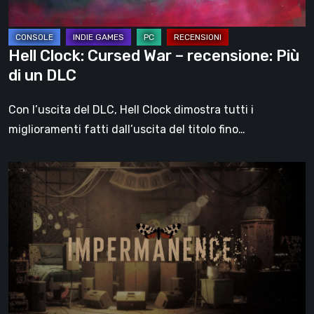
di
un
DLC
Hell Clock: Cursed War – recensione: Più
di un DLC
Con l’uscita del DLC, Hell Clock dimostra tutti i
miglioramenti fatti dall’uscita del titolo fino…
Impermanence:
costruire
un
santuario
nel
teatro
dei
fantasmi