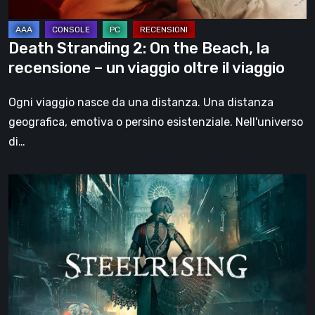
–
un
Death Stranding 2: On the Beach, la
viaggio
recensione – un viaggio oltre il viaggio
oltre
il
Ogni viaggio nasce da una distanza. Una distanza
viaggio
geografica, emotiva o persino esistenziale. Nell'universo
di…
Steelrising,
la
recensione:
rivoluzione
sotto
ingranaggi