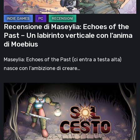
–
Un
labirinto
Recensione di Maseylia: Echoes of the
verticale
Past – Un labirinto verticale con l’anima
con
di Moebius
l’anima
di
Maseylia: Echoes of the Past (ci entra a testa alta)
Moebius
nasce con l’ambizione di creare…
Sol
Cesto
–
Recensione:
la
1.0
del