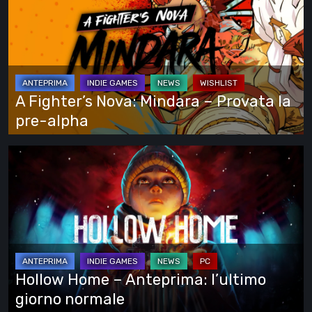
vede
Nova:
tutto
Mindara
–
Provata
la
A Fighter’s Nova: Mindara – Provata la
pre-
pre-alpha
alpha
Hollow
Home
–
Anteprima:
l’ultimo
giorno
normale
Hollow Home – Anteprima: l’ultimo
giorno normale