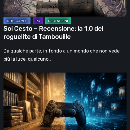
roguelite
di
Tambouille
Sol Cesto – Recensione: la 1.0 del
roguelite di Tambouille
Da qualche parte, in fondo a un mondo che non vede
più la luce, qualcuno…
Il
futuro
del
formato
fisico
nei
videogiochi