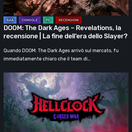
recensione
|
La
DOOM: The Dark Ages – Revelations, la
fine
recensione | La fine dell’era dello Slayer?
dell’era
dello
Quando DOOM: The Dark Ages arrivò sul mercato, fu
Slayer?
immediatamente chiaro che il team di…
Hell
Clock:
Cursed
War
–
recensione:
Più