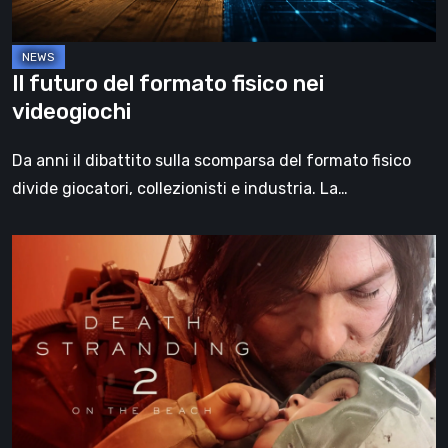
Il futuro del formato fisico nei
videogiochi
Da anni il dibattito sulla scomparsa del formato fisico
divide giocatori, collezionisti e industria. La…
Death
Stranding
2:
On
the
Beach,
la
recensione