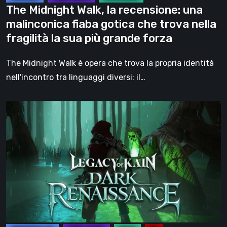
che
The Midnight Walk, la recensione: una
trova
malinconica fiaba gotica che trova nella
nella
fragilità la sua più grande forza
fragilità
la
The Midnight Walk è opera che trova la propria identità
sua
nell'incontro tra linguaggi diversi: il…
più
grande
Legacy
forza
of
Kain:
Dark
Renaissance,
un
prequel
non
ufficiale