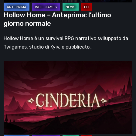
Hollow Home – Anteprima: l’ultimo
giorno normale
Hollow Home è un survival RPG narrativo sviluppato da
Twigames, studio di Kyiv, e pubblicato…
Cinderia
–
provato
l’Early
Access:
una
fiaba
oscura