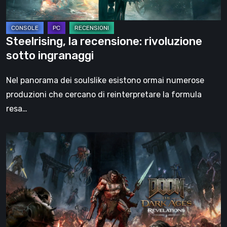
Steelrising, la recensione: rivoluzione
sotto ingranaggi
Nel panorama dei soulslike esistono ormai numerose
produzioni che cercano di reinterpretare la formula
resa…
DOOM:
The
Dark
Ages
–
Revelations,
la