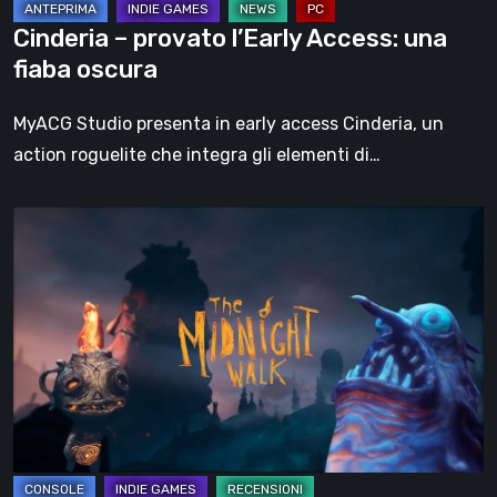
Cinderia – provato l’Early Access: una
fiaba oscura
MyACG Studio presenta in early access Cinderia, un
action roguelite che integra gli elementi di…
The
Midnight
Walk,
la
recensione:
una
malinconica
fiaba
gotica