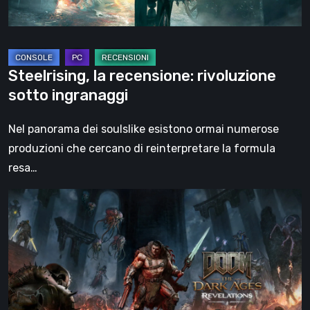
Steelrising, la recensione: rivoluzione
sotto ingranaggi
Nel panorama dei soulslike esistono ormai numerose
produzioni che cercano di reinterpretare la formula
resa…
DOOM:
The
Dark
Ages
–
Revelations,