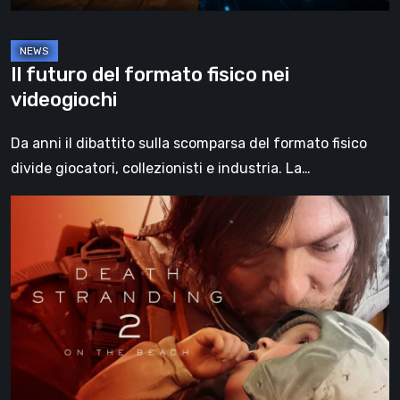
Il futuro del formato fisico nei
videogiochi
Da anni il dibattito sulla scomparsa del formato fisico
divide giocatori, collezionisti e industria. La…
Death
Stranding
2:
On
the
Beach,
la
recensione