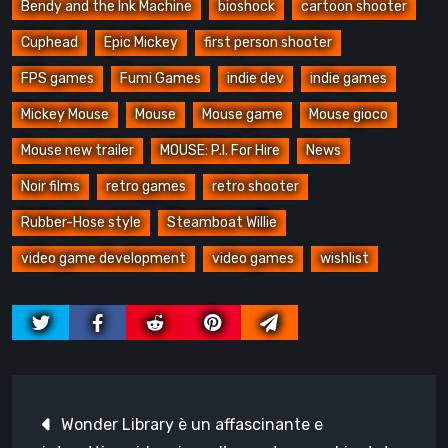
Bendy and the Ink Machine
bioshock
cartoon shooter
Cuphead
Epic Mickey
first person shooter
FPS games
Fumi Games
indie dev
indie games
Mickey Mouse
Mouse
Mouse game
Mouse gioco
Mouse new trailer
MOUSE: P.I. For Hire
News
Noir films
retro games
retro shooter
Rubber-Hose style
Steamboat Willie
video game development
video games
wishlist
Navigazione
Wonder Library è un affascinante e
articoli