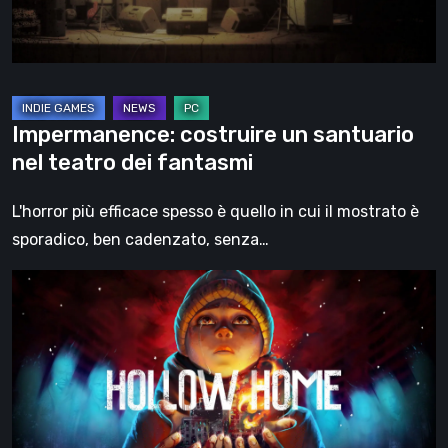
dei
fantasmi
Impermanence: costruire un santuario
nel teatro dei fantasmi
L'horror più efficace spesso è quello in cui il mostrato è
sporadico, ben cadenzato, senza…
Hollow
Home
–
Anteprima:
l’ultimo
giorno