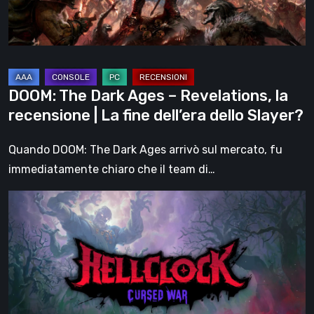
la
recensione
|
La
fine
DOOM: The Dark Ages – Revelations, la
dell’era
recensione | La fine dell’era dello Slayer?
dello
Slayer?
Quando DOOM: The Dark Ages arrivò sul mercato, fu
immediatamente chiaro che il team di…
Hell
Clock:
Cursed
War
–
recensione: