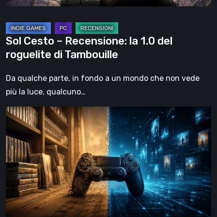
di
Tambouille
Sol Cesto – Recensione: la 1.0 del
roguelite di Tambouille
Da qualche parte, in fondo a un mondo che non vede
più la luce, qualcuno…
Il
futuro
del
formato
fisico
nei
videogiochi