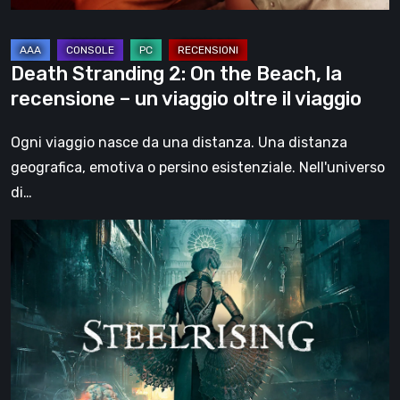
–
un
viaggio
Death Stranding 2: On the Beach, la
oltre
recensione – un viaggio oltre il viaggio
il
viaggio
Ogni viaggio nasce da una distanza. Una distanza
geografica, emotiva o persino esistenziale. Nell'universo
di…
Steelrising,
la
recensione:
rivoluzione
sotto
ingranaggi