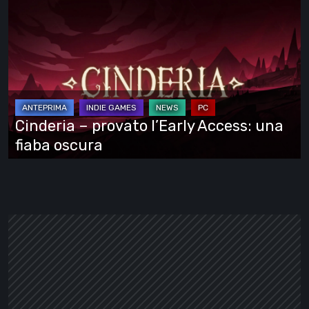
Cinderia
–
provato
l’Early
Access:
una
fiaba
Cinderia – provato l’Early Access: una
oscura
fiaba oscura