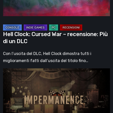
Più
di
un
DLC
Hell Clock: Cursed War – recensione: Più
di un DLC
Con l’uscita del DLC, Hell Clock dimostra tutti i
miglioramenti fatti dall’uscita del titolo fino…
Impermanence:
costruire
un
santuario
nel
teatro