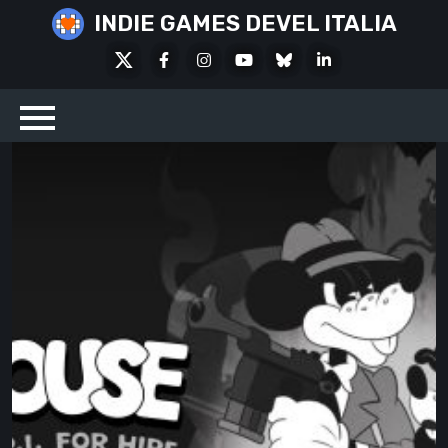
Skip
INDIE GAMES DEVEL ITALIA
to
X
Facebook
Instagram
Youtube
Bluesky
LinkedIn
content
Social