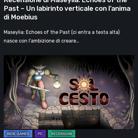
verticale
Past – Un labirinto verticale con l’anima
con
di Moebius
l’anima
di
Maseylia: Echoes of the Past (ci entra a testa alta)
Moebius
nasce con l’ambizione di creare…
Sol
Cesto
–
Recensione:
la
1.0
del
roguelite
di
Tambouille