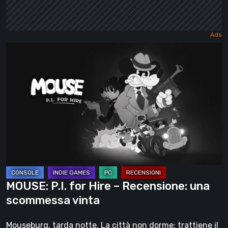
MOUSE:
P.I.
for
Hire
–
Recensione:
una
scommessa
vinta
MOUSE: P.I. for Hire – Recensione: una
scommessa vinta
Mouseburg, tarda notte. La città non dorme: trattiene il