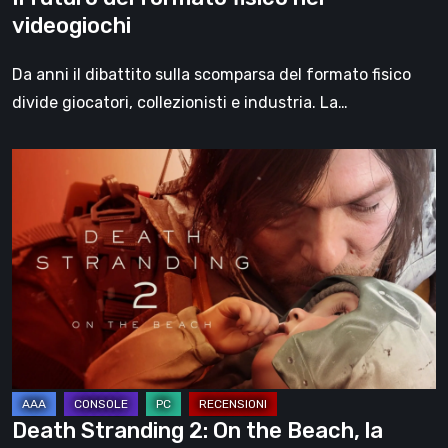
videogiochi
Da anni il dibattito sulla scomparsa del formato fisico
divide giocatori, collezionisti e industria. La…
Death
Stranding
2:
On
the
Beach,
la
recensione
–
un
Death Stranding 2: On the Beach, la
viaggio