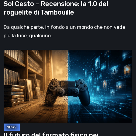
Sol Cesto – Recensione: la 1.0 del
roguelite di Tambouille
Da qualche parte, in fondo a un mondo che non vede
più la luce, qualcuno…
Il
futuro
del
formato
fisico
nei
videogiochi
Il futuro del formato fisico nei