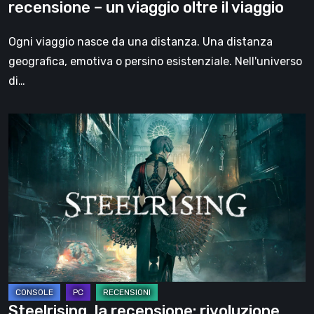
recensione – un viaggio oltre il viaggio
oltre
il
Ogni viaggio nasce da una distanza. Una distanza
viaggio
geografica, emotiva o persino esistenziale. Nell'universo
di…
Steelrising,
la
recensione:
rivoluzione
sotto
ingranaggi
Steelrising, la recensione: rivoluzione