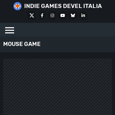
Skip
INDIE GAMES DEVEL ITALIA
to
X
Facebook
Instagram
Youtube
Bluesky
LinkedIn
content
Social
MOUSE GAME