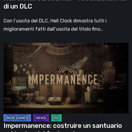
di un DLC
Con l’uscita del DLC, Hell Clock dimostra tutti i
miglioramenti fatti dall’uscita del titolo fino…
Impermanence:
costruire
un
santuario
nel
teatro
dei
fantasmi
Impermanence: costruire un santuario