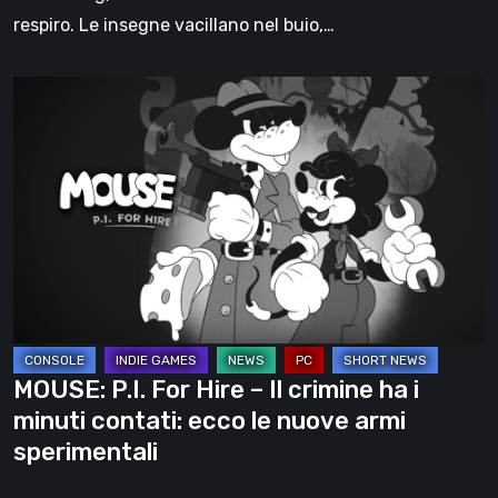
respiro. Le insegne vacillano nel buio,…
MOUSE:
P.I.
For
Hire
–
Il
crimine
ha
i
minuti
MOUSE: P.I. For Hire – Il crimine ha i
contati:
minuti contati: ecco le nuove armi
ecco
sperimentali
le
nuove