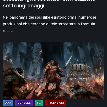
sotto ingranaggi
Nel panorama dei soulslike esistono ormai numerose
produzioni che cercano di reinterpretare la formula
resa…
DOOM:
The
Dark
Ages
–
Revelations,
la
recensione
|
La