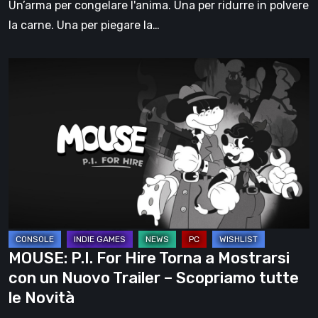
Un’arma per congelare l'anima. Una per ridurre in polvere
armi
la carne. Una per piegare la…
sperimentali
MOUSE:
P.I.
For
Hire
Torna
a
Mostrarsi
con
un
Nuovo
MOUSE: P.I. For Hire Torna a Mostrarsi
Trailer
con un Nuovo Trailer – Scopriamo tutte
–
le Novità
Scopriamo