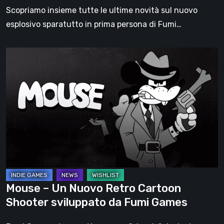
tutte
Scopriamo insieme tutte le ultime novità sul nuovo
le
esplosivo sparatutto in prima persona di Fumi…
Novità
Mouse
–
Un
Nuovo
Retro
Cartoon
Shooter
sviluppato
da
Fumi
Mouse – Un Nuovo Retro Cartoon
Games
Shooter sviluppato da Fumi Games