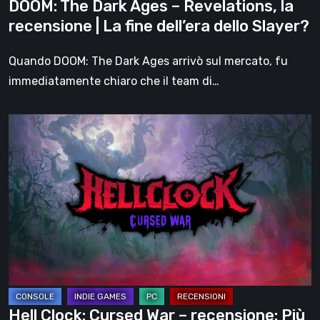
DOOM: The Dark Ages – Revelations, la
fine
recensione | La fine dell’era dello Slayer?
dell’era
dello
Quando DOOM: The Dark Ages arrivò sul mercato, fu
Slayer?
immediatamente chiaro che il team di…
Hell
Clock:
Cursed
War
–
recensione:
Più
di
un
DLC
Hell Clock: Cursed War – recensione: Più