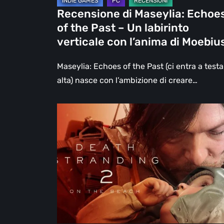
labirinto
Recensione di Maseylia: Echoe
verticale
of the Past – Un labirinto
con
verticale con l’anima di Moebiu
l’anima
di
Maseylia: Echoes of the Past (ci entra a testa
Moebius
alta) nasce con l’ambizione di creare…
Death
Stranding
2:
On
the
Beach,
la
recensione
–