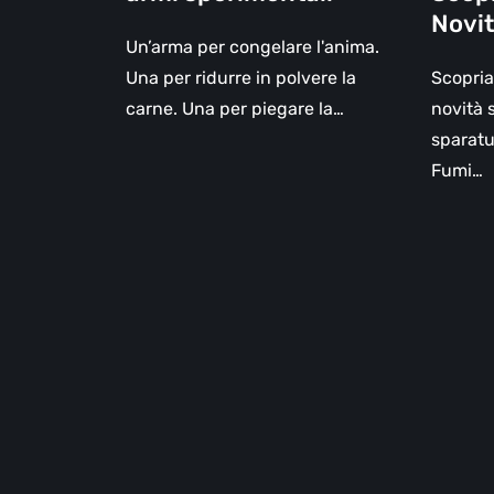
armi
le
Novi
sperimentali
Novità
Un’arma per congelare l'anima.
Una per ridurre in polvere la
Scopria
carne. Una per piegare la…
novità 
sparatu
Fumi…