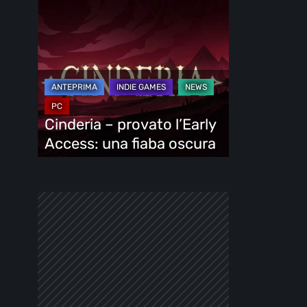
Cinderia
–
provato
l’Early
Access:
una
fiaba
Cinderia – provato l’Early
oscura
Access: una fiaba oscura