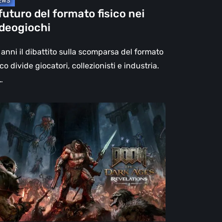
 futuro del formato fisico nei
ideogiochi
anni il dibattito sulla scomparsa del formato
ico divide giocatori, collezionisti e industria.
…
OM:
e
rk
es
elations,
censione