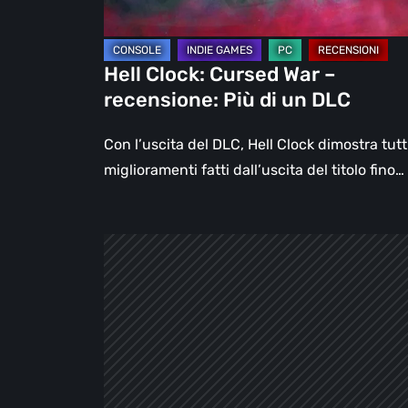
di
un
DLC
Hell Clock: Cursed War –
recensione: Più di un DLC
Con l’uscita del DLC, Hell Clock dimostra tutti
miglioramenti fatti dall’uscita del titolo fino…