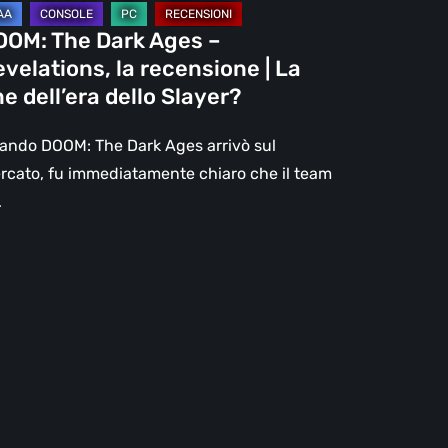
OOM: The Dark Ages –
e
velations, la recensione | La
l’era
ne dell’era dello Slayer?
lo
ayer?
ando DOOM: The Dark Ages arrivò sul
rcato, fu immediatamente chiaro che il team
…