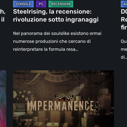
La
h,
Steelrising, la recensione:
D
fin
il
rivoluzione sotto ingranaggi
Re
del
fi
del
Nel panorama dei soulslike esistono ormai
Sl
numerose produzioni che cercano di
Qu
reinterpretare la formula resa…
me
di
Impermanence:
costruire
un
santuario
nel
teatro
dei