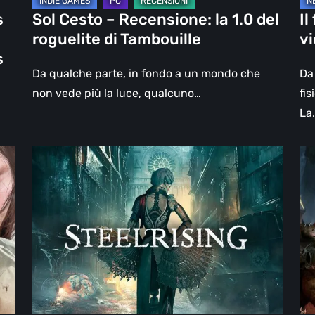
Tambouille
s
Sol Cesto – Recensione: la 1.0 del
Il
roguelite di Tambouille
v
s
Da qualche parte, in fondo a un mondo che
Da 
non vede più la luce, qualcuno…
fis
La
Steelrising,
DO
la
Th
recensione:
Da
rivoluzione
Ag
sotto
–
ingranaggi
Rev
la
re
|