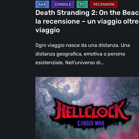
un
Death Stranding 2: On the Beac
viaggio
la recensione – un viaggio oltre 
oltre
viaggio
il
viaggio
Ogni viaggio nasce da una distanza. Una
distanza geografica, emotiva o persino
esistenziale. Nell'universo di…
Hell
Clock:
Cursed
War
–
recensione:
Più