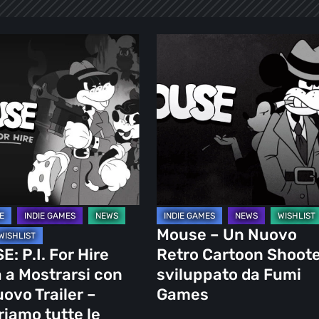
:
Mouse
–
Un
Nuovo
Retro
Cartoon
si
Shooter
sviluppato
da
Fumi
Mouse – Un Nuovo
Games
: P.I. For Hire
Retro Cartoon Shoot
 a Mostrarsi con
sviluppato da Fumi
amo
ovo Trailer –
Games
iamo tutte le