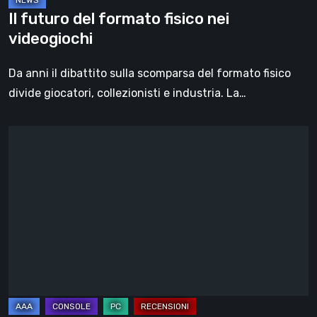
Il futuro del formato fisico nei
videogiochi
Da anni il dibattito sulla scomparsa del formato fisico
divide giocatori, collezionisti e industria. La…
Death
Stranding
2:
On
the
Beach,
la
recensione
–
un