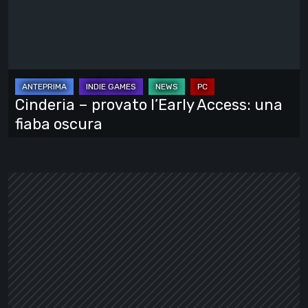
–
provato
l’Early
Access:
una
fiaba
Cinderia – provato l’Early Access: una
oscura
fiaba oscura