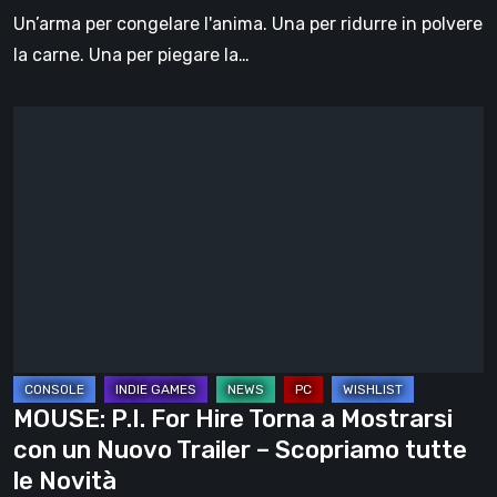
nuove
Un’arma per congelare l'anima. Una per ridurre in polvere
armi
la carne. Una per piegare la…
sperimentali
MOUSE:
P.I.
For
Hire
Torna
a
Mostrarsi
con
un
Nuovo
MOUSE: P.I. For Hire Torna a Mostrarsi
Trailer
con un Nuovo Trailer – Scopriamo tutte
–
le Novità
Scopriamo