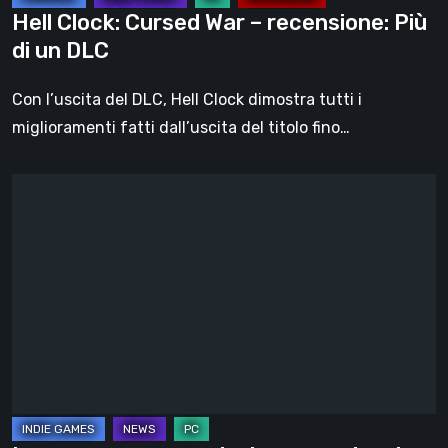
DLC
Hell Clock: Cursed War – recensione: Più
di un DLC
Con l’uscita del DLC, Hell Clock dimostra tutti i
miglioramenti fatti dall’uscita del titolo fino…
Impermanence:
costruire
un
santuario
nel
teatro
dei
fantasmi