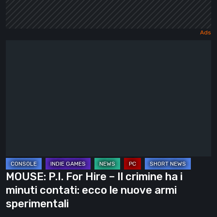
MOUSE:
P.I.
For
Hire
–
Il
crimine
ha
i
minuti
MOUSE: P.I. For Hire – Il crimine ha i
contati:
minuti contati: ecco le nuove armi
ecco
sperimentali
le