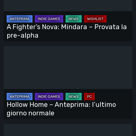
–
Provata
la
A Fighter’s Nova: Mindara – Provata la
pre-
pre-alpha
alpha
Hollow
Home
–
Anteprima:
l’ultimo
giorno
normale
Hollow Home – Anteprima: l’ultimo
giorno normale
Cinderia