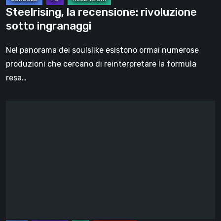
Steelrising, la recensione: rivoluzione
sotto ingranaggi
Nel panorama dei soulslike esistono ormai numerose
produzioni che cercano di reinterpretare la formula
resa…
DOOM:
The
Dark
Ages
–
Revelations,
la
recensione
|