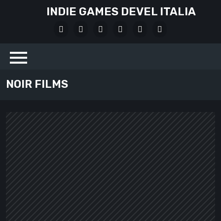
Skip
INDIE GAMES DEVEL ITALIA
to
X
Facebook
Instagram
Youtube
Bluesky
LinkedIn
content
Social
NOIR FILMS