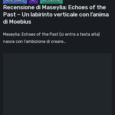
labirinto
Recensione di Maseylia: Echoes of the
verticale
Past – Un labirinto verticale con l’anima
con
di Moebius
l’anima
di
Maseylia: Echoes of the Past (ci entra a testa alta)
Moebius
nasce con l’ambizione di creare…
Sol
Cesto
–
Recensione:
la
1.0
del
roguelite
di