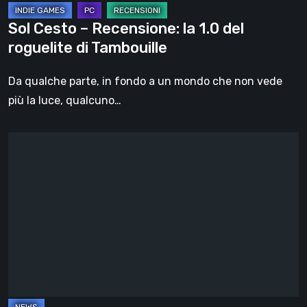
Tambouille
Sol Cesto – Recensione: la 1.0 del
roguelite di Tambouille
Da qualche parte, in fondo a un mondo che non vede
più la luce, qualcuno…
Il
futuro
del
formato
fisico
nei
videogiochi