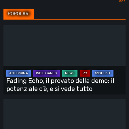
POPOLARI
Fading
Echo,
il
provato
della
demo:
il
Fading Echo, il provato della demo: il
potenziale
potenziale c’è, e si vede tutto
c’è,
e
A
si
Fighter’s
vede
Nova:
tutto
Mindara