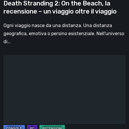
Death Stranding 2: On the Beach, la
viaggio
recensione – un viaggio oltre il viaggio
oltre
il
Ogni viaggio nasce da una distanza. Una distanza
viaggio
geografica, emotiva o persino esistenziale. Nell'universo
di…
Steelrising,
la
recensione:
rivoluzione
sotto
ingranaggi