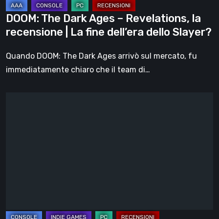
La
DOOM: The Dark Ages – Revelations, la
fine
recensione | La fine dell’era dello Slayer?
dell’era
dello
Quando DOOM: The Dark Ages arrivò sul mercato, fu
Slayer?
immediatamente chiaro che il team di…
Hell
Clock:
Cursed
War
–
recensione:
Più
di
un