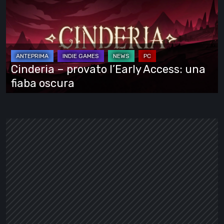
provato
l’Early
Access:
una
fiaba
Cinderia – provato l’Early Access: una
oscura
fiaba oscura