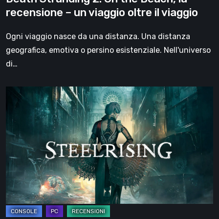
viaggio
recensione – un viaggio oltre il viaggio
oltre
il
Ogni viaggio nasce da una distanza. Una distanza
viaggio
geografica, emotiva o persino esistenziale. Nell'universo
di…
Steelrising,
la
recensione:
rivoluzione
sotto
ingranaggi