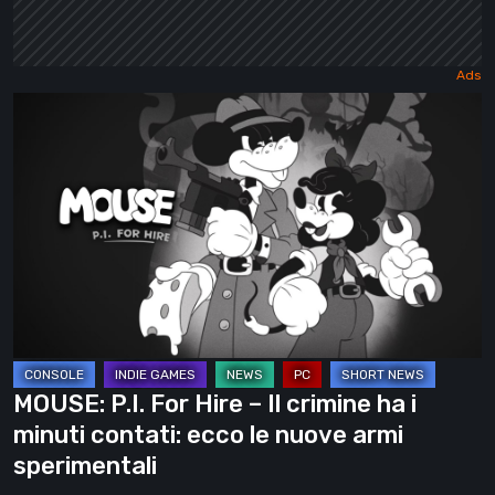
MOUSE:
P.I.
For
Hire
–
Il
crimine
ha
i
minuti
MOUSE: P.I. For Hire – Il crimine ha i
contati:
minuti contati: ecco le nuove armi
ecco
sperimentali
le