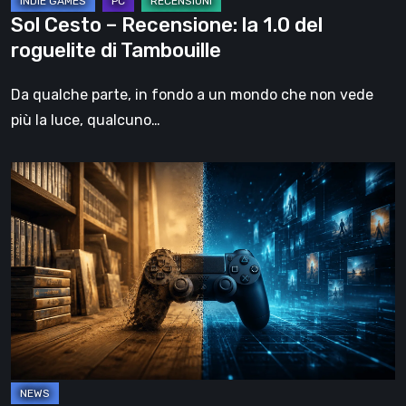
Tambouille
Sol Cesto – Recensione: la 1.0 del
roguelite di Tambouille
Da qualche parte, in fondo a un mondo che non vede
più la luce, qualcuno…
Il
futuro
del
formato
fisico
nei
videogiochi