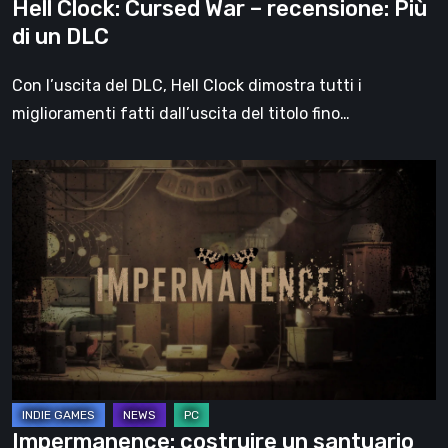
Hell Clock: Cursed War – recensione: Più
di un DLC
Con l’uscita del DLC, Hell Clock dimostra tutti i
miglioramenti fatti dall’uscita del titolo fino…
Impermanence:
costruire
un
santuario
nel
teatro
dei
fantasmi
Impermanence: costruire un santuario