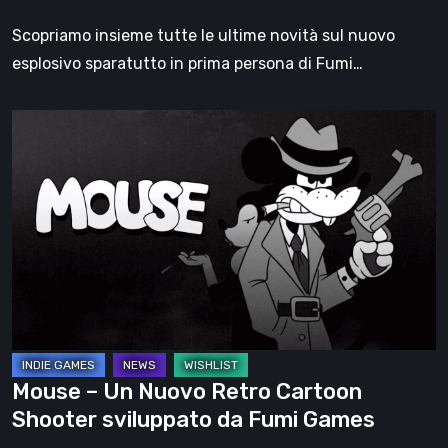
tutte
Scopriamo insieme tutte le ultime novità sul nuovo
le
esplosivo sparatutto in prima persona di Fumi…
Novità
Mouse
–
Un
Nuovo
Retro
Cartoon
Shooter
sviluppato
da
Fumi
Mouse – Un Nuovo Retro Cartoon
Games
Shooter sviluppato da Fumi Games