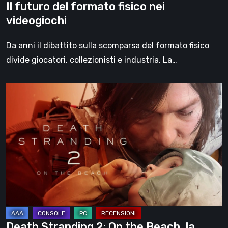
Il futuro del formato fisico nei
videogiochi
Da anni il dibattito sulla scomparsa del formato fisico
divide giocatori, collezionisti e industria. La…
Death
Stranding
2:
On
the
Beach,
la
recensione
–
un
Death Stranding 2: On the Beach, la