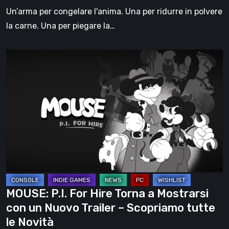
nuove
Un’arma per congelare l'anima. Una per ridurre in polvere
armi
la carne. Una per piegare la…
sperimentali
MOUSE:
P.I.
For
Hire
Torna
a
Mostrarsi
con
un
Nuovo
MOUSE: P.I. For Hire Torna a Mostrarsi
Trailer
con un Nuovo Trailer – Scopriamo tutte
–
le Novità
Scopriamo