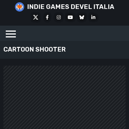
Skip
INDIE GAMES DEVEL ITALIA
to
X
Facebook
Instagram
Youtube
Bluesky
LinkedIn
content
Social
CARTOON SHOOTER