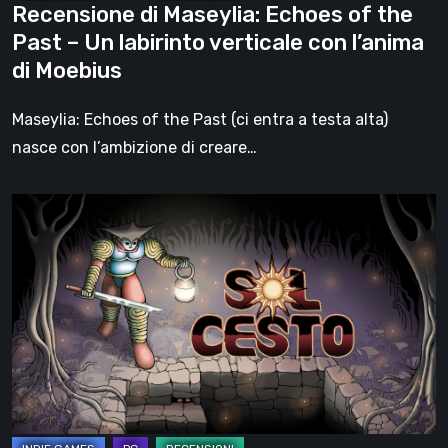
Recensione di Maseylia: Echoes of the
verticale
Past – Un labirinto verticale con l’anima
con
di Moebius
l’anima
di
Maseylia: Echoes of the Past (ci entra a testa alta)
Moebius
nasce con l’ambizione di creare…
Sol
Cesto
–
Recensione:
la
1.0
del
roguelite
di