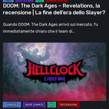
La
DOOM: The Dark Ages – Revelations, la
fine
recensione | La fine dell’era dello Slayer?
dell’era
dello
Quando DOOM: The Dark Ages arrivò sul mercato, fu
Slayer?
immediatamente chiaro che il team di…
Hell
Clock:
Cursed
War
–
recensione:
Più
di
un
DLC