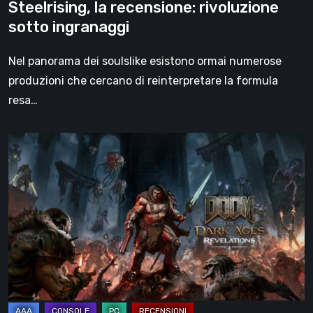
Steelrising, la recensione: rivoluzione
sotto ingranaggi
Nel panorama dei soulslike esistono ormai numerose
produzioni che cercano di reinterpretare la formula
resa…
DOOM:
The
Dark
Ages
–
Revelations,
la
recensione
|