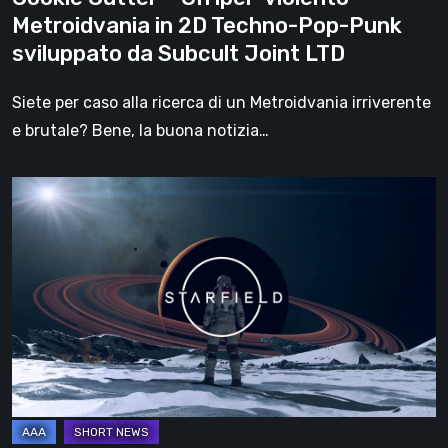
Pop-
Metroidvania in 2D Techno-Pop-Punk
Punk
sviluppato da Subcult Joint LTD
sviluppato
da
Siete per caso alla ricerca di un Metroidvania irriverente
Subcult
e brutale? Bene, la buona notizia…
Joint
LTD
Starfield
–
Svelata
la
durata
della
Quest
Principale