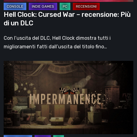
un
DLC
Hell Clock: Cursed War – recensione: Più
di un DLC
Con l’uscita del DLC, Hell Clock dimostra tutti i
miglioramenti fatti dall’uscita del titolo fino…
Impermanence:
costruire
un
santuario
nel
teatro
dei
fantasmi