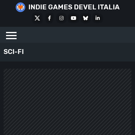
Skip
INDIE GAMES DEVEL ITALIA
to
X
Facebook
Instagram
Youtube
Bluesky
LinkedIn
content
Social
SCI-FI