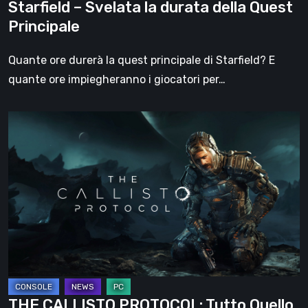
Starfield – Svelata la durata della Quest
Principale
Quante ore durerà la quest principale di Starfield? E
quante ore impiegheranno i giocatori per…
THE
CALLISTO
PROTOCOL:
Tutto
Quello
Che
Dovreste
Sapere
THE CALLISTO PROTOCOL: Tutto Quello