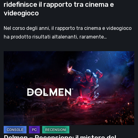
ridefinisce il rapporto tra cinema e
il
videogioco
rapporto
tra
Nel corso degli anni, il rapporto tra cinema e videogioco
cinema
ha prodotto risultati altalenanti, raramente…
e
videogioco
Dolmen
–
Recensione:
il
mistero
del
cosmo,
unito
alla
fantascienza
Dolmen – Recensione: il mistero del