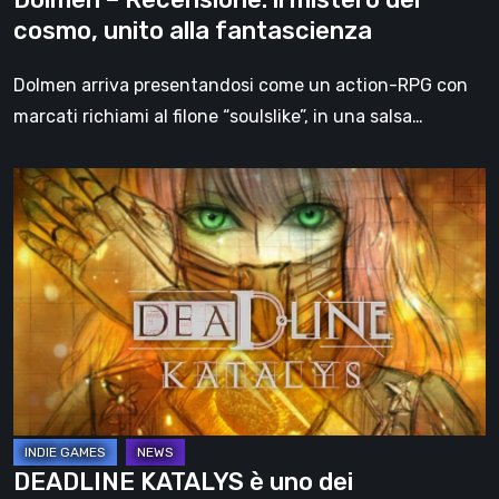
cosmo, unito alla fantascienza
Dolmen arriva presentandosi come un action-RPG con
marcati richiami al filone “soulslike”, in una salsa…
DEADLINE
KATALYS
è
uno
dei
videogiochi
indipendenti
da
tenere
maggiormente
DEADLINE KATALYS è uno dei
d’occhio