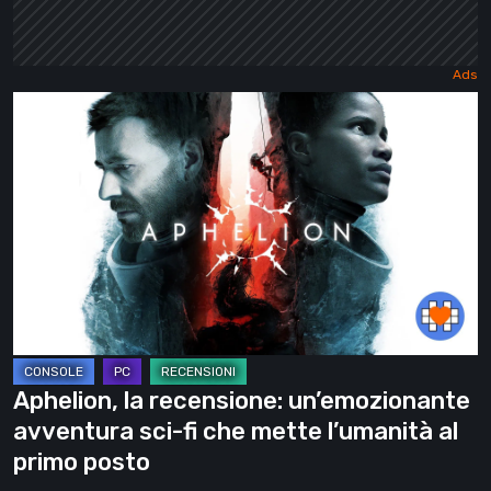
Aphelion,
la
recensione:
un’emozionante
avventura
sci-
fi
che
mette
l’umanità
Aphelion, la recensione: un’emozionante
al
avventura sci-fi che mette l’umanità al
primo
primo posto
posto