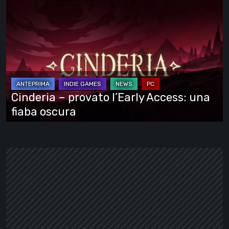
Cinderia
–
provato
l’Early
Access:
una
fiaba
Cinderia – provato l’Early Access: una
oscura
fiaba oscura