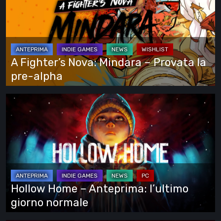
Nova:
tutto
Mindara
–
Provata
la
A Fighter’s Nova: Mindara – Provata la
pre-
pre-alpha
alpha
Hollow
Home
–
Anteprima:
l’ultimo
giorno
normale
Hollow Home – Anteprima: l’ultimo
giorno normale