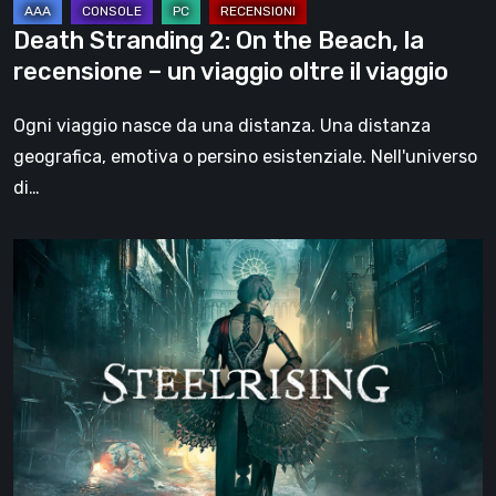
un
Death Stranding 2: On the Beach, la
viaggio
recensione – un viaggio oltre il viaggio
oltre
il
Ogni viaggio nasce da una distanza. Una distanza
viaggio
geografica, emotiva o persino esistenziale. Nell'universo
di…
Steelrising,
la
recensione:
rivoluzione
sotto
ingranaggi