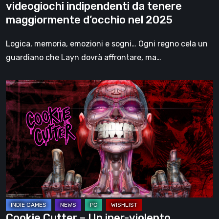
videogiochi indipendenti da tenere
nel
maggiormente d’occhio nel 2025
2025
Logica, memoria, emozioni e sogni… Ogni regno cela un
guardiano che Layn dovrà affrontare, ma…
Cookie
Cutter
–
Un
iper-
violento
Metroidvania
in
2D
Techno-
Cookie Cutter – Un iper-violento