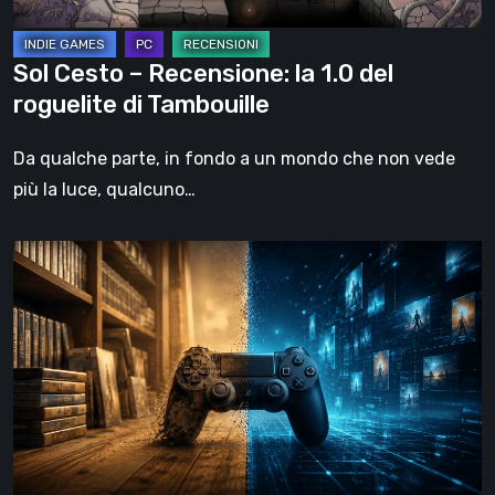
di
Tambouille
Sol Cesto – Recensione: la 1.0 del
roguelite di Tambouille
Da qualche parte, in fondo a un mondo che non vede
più la luce, qualcuno…
Il
futuro
del
formato
fisico
nei
videogiochi