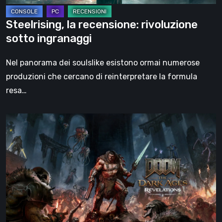
Steelrising, la recensione: rivoluzione
sotto ingranaggi
Nel panorama dei soulslike esistono ormai numerose
produzioni che cercano di reinterpretare la formula
resa…
DOOM:
The
Dark
Ages
–
Revelations,
la
recensione