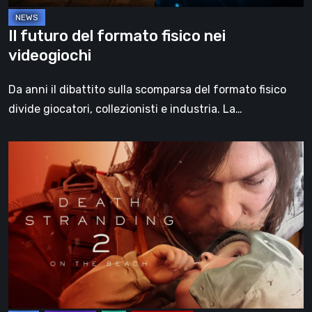
Il futuro del formato fisico nei
videogiochi
Da anni il dibattito sulla scomparsa del formato fisico
divide giocatori, collezionisti e industria. La…
Death
Stranding
2:
On
the
Beach,
la
recensione
–