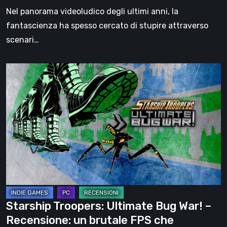
Nel panorama videoludico degli ultimi anni, la
fantascienza ha spesso cercato di stupire attraverso
scenari…
Starship
Troopers:
Ultimate
Bug
War!
–
Recensione:
un
brutale
FPS
Starship Troopers: Ultimate Bug War! –
che
Recensione: un brutale FPS che
ridefinisce