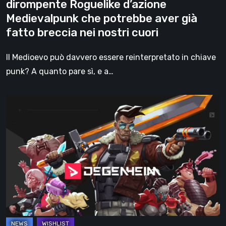
dirompente Roguelike d’azione
aver
Medievalpunk che potrebbe aver già
già
fatto breccia nei nostri cuori
fatto
breccia
Il Medioevo può davvero essere reinterpretato in chiave
nei
punk? A quanto pare sì, e a…
nostri
cuori
Degenheim:
Umorismo
e
Azione
in
un
Roguelike
Esplosivo