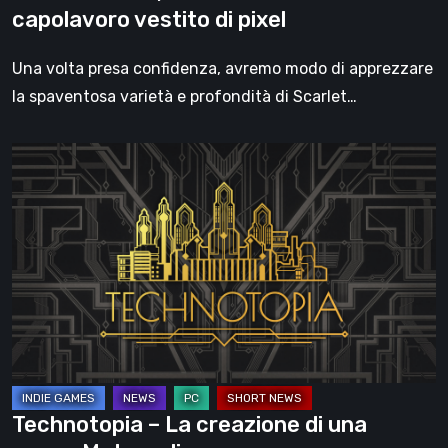
capolavoro vestito di pixel
Una volta presa confidenza, avremo modo di apprezzare
la spaventosa varietà e profondità di Scarlet…
Technotopia
–
La
creazione
di
una
nuova
Metropoli
Technotopia – La creazione di una