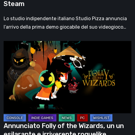
Steam
Pizza
sarà
Lo studio indipendente italiano Studio Pizza annuncia
disponibile
l’arrivo della prima demo giocabile del suo videogioco…
a
maggio
Annunciato
su
Folly
Steam
of
the
Wizards,
un
un
esilarante
e
irriverente
Annunciato Folly of the Wizards, un un
roguelike
esilarante e irriverente roguelike