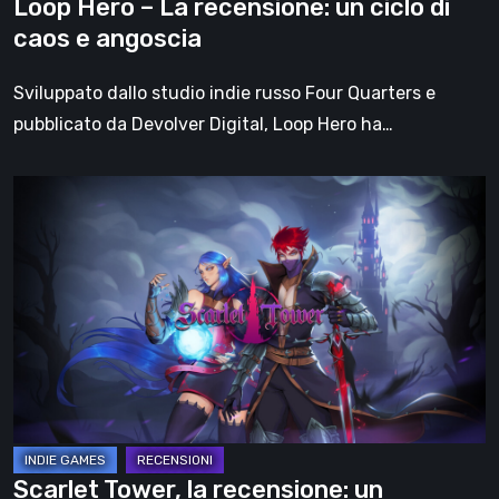
Loop Hero – La recensione: un ciclo di
angoscia
caos e angoscia
Sviluppato dallo studio indie russo Four Quarters e
pubblicato da Devolver Digital, Loop Hero ha…
Scarlet
Tower,
la
recensione:
un
capolavoro
vestito
di
pixel
Scarlet Tower, la recensione: un