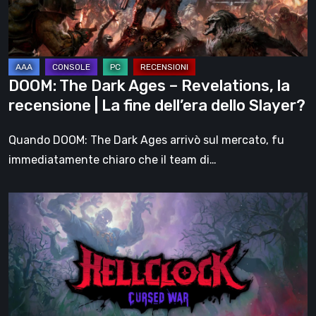
la
recensione
|
La
DOOM: The Dark Ages – Revelations, la
fine
recensione | La fine dell’era dello Slayer?
dell’era
dello
Quando DOOM: The Dark Ages arrivò sul mercato, fu
Slayer?
immediatamente chiaro che il team di…
Hell
Clock:
Cursed
War
–
recensione: