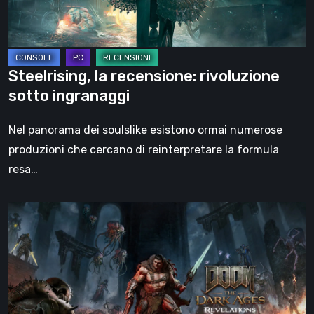
Steelrising, la recensione: rivoluzione
sotto ingranaggi
Nel panorama dei soulslike esistono ormai numerose
produzioni che cercano di reinterpretare la formula
resa…
DOOM:
The
Dark
Ages
–
Revelations,