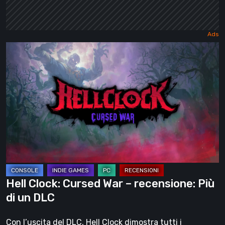
Hell
Clock:
Cursed
War
–
recensione:
Più
di
un
DLC
Hell Clock: Cursed War – recensione: Più
di un DLC
Con l’uscita del DLC, Hell Clock dimostra tutti i