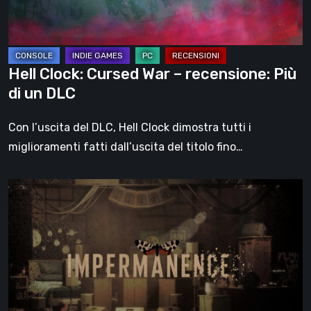
Più
di
un
DLC
Hell Clock: Cursed War – recensione: Più
di un DLC
Con l’uscita del DLC, Hell Clock dimostra tutti i
miglioramenti fatti dall’uscita del titolo fino…
Impermanence:
costruire
un
santuario
nel
teatro
dei