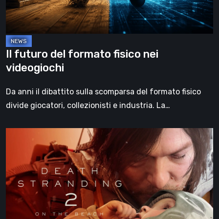
videogiochi
Il futuro del formato fisico nei
videogiochi
Da anni il dibattito sulla scomparsa del formato fisico
divide giocatori, collezionisti e industria. La…
Death
Stranding
2:
On
the
Beach,
la