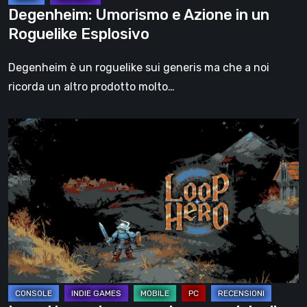
Degenheim: Umorismo e Azione in un
Roguelike Esplosivo
Degenheim è un roguelike sui generis ma che a noi
ricorda un altro prodotto molto…
Loop
Hero
–
La
recensione:
un
ciclo
di
caos
e