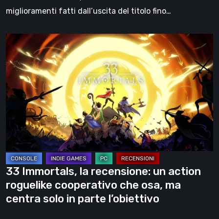
miglioramenti fatti dall’uscita del titolo fino…
33
Immortals,
la
recensione:
un
action
roguelike
cooperativo
che
osa,
33 Immortals, la recensione: un action
ma
roguelike cooperativo che osa, ma
centra
centra solo in parte l’obiettivo
solo
in