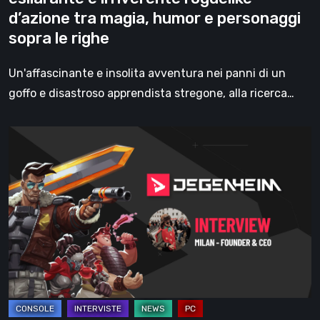
d’azione
d’azione tra magia, humor e personaggi
tra
sopra le righe
magia,
humor
Un'affascinante e insolita avventura nei panni di un
e
goffo e disastroso apprendista stregone, alla ricerca…
personaggi
sopra
Intervista
le
con
righe
Milan
Peschl,
Fondatore
di
Degenheim