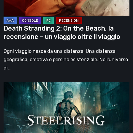
recensione
–
un
Death Stranding 2: On the Beach, la
viaggio
recensione – un viaggio oltre il viaggio
oltre
il
Ogni viaggio nasce da una distanza. Una distanza
viaggio
geografica, emotiva o persino esistenziale. Nell'universo
di…
Steelrising,
la
recensione:
rivoluzione
sotto
ingranaggi