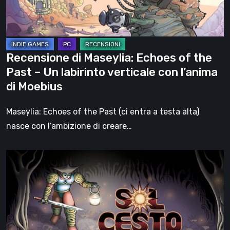
Past
–
Un
labirinto
Recensione di Maseylia: Echoes of the
verticale
Past – Un labirinto verticale con l’anima
con
di Moebius
l’anima
di
Maseylia: Echoes of the Past (ci entra a testa alta)
Moebius
nasce con l’ambizione di creare…
Sol
Cesto
–
Recensione:
la
1.0