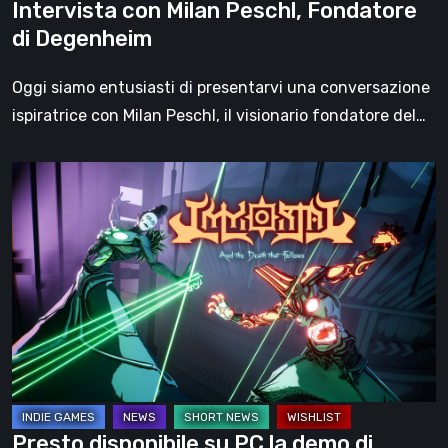
Intervista con Milan Peschl, Fondatore
di Degenheim
Oggi siamo entusiasti di presentarvi una conversazione
ispiratrice con Milan Peschl, il visionario fondatore del…
Presto
disponibile
su
PC
la
demo
di
IMMORTAL:
And
the
Presto disponibile su PC la demo di