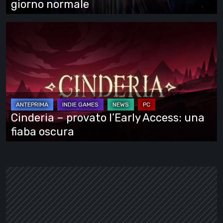
giorno normale
Cinderia
–
provato
l’Early
Access:
una
fiaba
Cinderia – provato l’Early Access: una
oscura
fiaba oscura