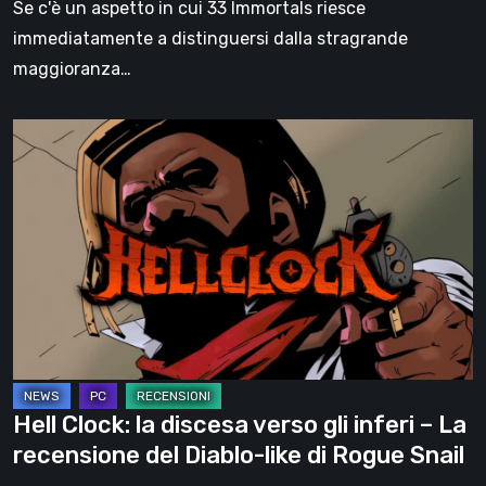
Se c'è un aspetto in cui 33 Immortals riesce
parte
immediatamente a distinguersi dalla stragrande
l’obiettivo
maggioranza…
Hell
Clock:
la
discesa
verso
gli
inferi
–
La
recensione
Hell Clock: la discesa verso gli inferi – La
del
recensione del Diablo-like di Rogue Snail
Diablo-