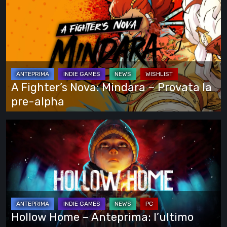
si
Fighter’s
vede
Nova:
tutto
Mindara
–
Provata
la
A Fighter’s Nova: Mindara – Provata la
pre-
pre-alpha
alpha
Hollow
Home
–
Anteprima:
l’ultimo
giorno
normale
Hollow Home – Anteprima: l’ultimo