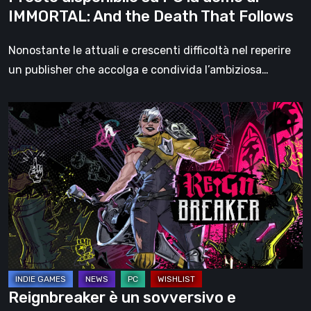
Death
IMMORTAL: And the Death That Follows
That
Follows
Nonostante le attuali e crescenti difficoltà nel reperire
un publisher che accolga e condivida l’ambiziosa…
Reignbreaker
è
un
sovversivo
e
dirompente
Roguelike
d’azione
Medievalpunk
che
Reignbreaker è un sovversivo e
potrebbe