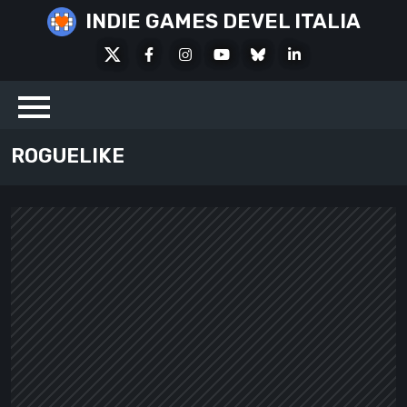
Skip
INDIE GAMES DEVEL ITALIA
to
X
Facebook
Instagram
Youtube
Bluesky
LinkedIn
content
Social
ROGUELIKE