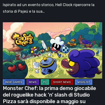
like
Ispirato ad un evento storico, Hell Clock ripercorre la
di
storia di Pajeú e la sua…
Rogue
Snail
Monster
Chef:
la
prima
demo
giocabile
del
roguelike
hack
‘n’
Monster Chef: la prima demo giocabile
slash
del roguelike hack ‘n’ slash di Studio
di
Pizza sarà disponibile a maggio su
Studio