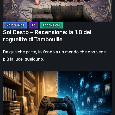
del
roguelite
di
Tambouille
Sol Cesto – Recensione: la 1.0 del
roguelite di Tambouille
Da qualche parte, in fondo a un mondo che non vede
più la luce, qualcuno…
Il
futuro
del
formato
fisico
nei