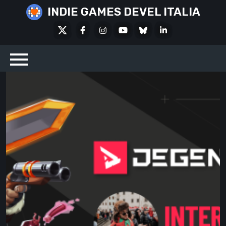
Skip
INDIE GAMES DEVEL ITALIA
to
X
Facebook
Instagram
Youtube
Bluesky
LinkedIn
content
Social