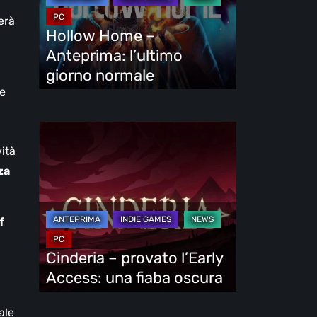
l’ultimo
erà
giorno
Hollow Home –
normale
Anteprima: l’ultimo
giorno normale
ne
Cinderia
–
vità
provato
za
l’Early
Access:
f
una
fiaba
Cinderia – provato l’Early
oscura
Access: una fiaba oscura
ale