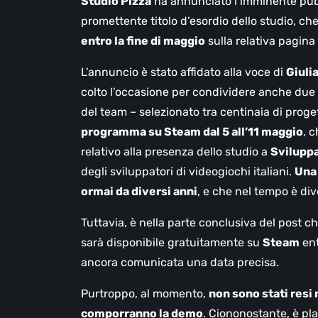
Studio Pizza
ha annunciato l’imminente pub
promettente titolo d’esordio dello studio, ch
entro la fine di maggio
sulla relativa pagina
L’annuncio è stato affidato alla voce di
Giuli
colto l’occasione per condividere anche due 
del team – selezionato tra centinaia di proget
programma su Steam dal 5 all’11 maggio
, c
relativo alla presenza dello studio a
Svilupp
degli sviluppatori di videogiochi italiani.
Una 
ormai da diversi anni
, e che nel tempo è div
Tuttavia, è nella parte conclusiva del post che
sarà disponibile gratuitamente su
Steam
ent
ancora comunicata una data precisa.
Purtroppo, al momento,
non sono stati resi n
comporranno la demo
. Ciononostante, è pla