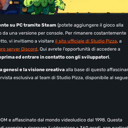
ente su
PC tramite Steam
(potete aggiungere il gioco alla
uro da una versione per console. Per rimanere costantemente
tto, vi invitiamo a visitare
il sito ufficiale di Studio Pizza
, a
loro server Discord
. Qui avrete l’opportunità di accedere a
eprima ed entrare in contatto con gli sviluppatori
.
a genesi e la visione creativa
alla base di questo affascina
ervista esclusiva al team di Studio Pizza, disponibile al segu
OOM e affascinato dal mondo videoludico dal 1998. Questa
di scoprire e ricercare il videogioco a 360 gradi, con partico