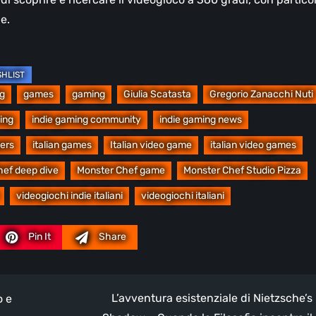
e.
ng
games
gaming
Giulia Scatasta
Gregorio Zanacchi Nuti
ing
indie gaming community
indie gaming news
pers
italian games
Italian video game
italian video games
hef deep dive
Monster Chef game
Monster Chef Studio Pizza
videogiochi indie italiani
videogiochi italiani
Pin It
Share
L’avventura esistenziale di Nietzsche’s
o e