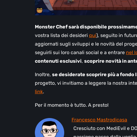
Monster Chef sarà disponibile prossimam
vostra lista dei desideri
qui
), seguito in fut
aggiornati sugli sviluppi e le novità del proge
seguirli sui loro canali social e a entrare
nel 
contenuti esclusivi
,
scoprire novità in ant
Inoltre,
se desiderate scoprire più a fondo l
progetto, vi invitiamo a leggere la nostra int
link
.
Per il momento è tutto. A presto!
Cresciuto con MediEvil e D
passione nasce dalla voglia 