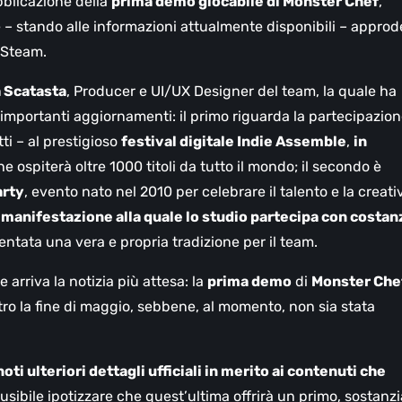
blicazione della
prima demo giocabile di Monster Chef
,
e – stando alle informazioni attualmente disponibili – approd
 Steam.
a Scatasta
, Producer e UI/UX Designer del team, la quale ha
importanti aggiornamenti: il primo riguarda la partecipazio
ti – al prestigioso
festival digitale Indie Assemble
,
in
he ospiterà oltre 1000 titoli da tutto il mondo; il secondo è
arty
, evento nato nel 2010 per celebrare il talento e la creati
manifestazione alla quale lo studio partecipa con costan
entata una vera e propria tradizione per il team.
 arriva la notizia più attesa: la
prima demo
di
Monster Che
ro la fine di maggio, sebbene, al momento, non sia stata
oti ulteriori dettagli ufficiali in merito ai contenuti che
usibile ipotizzare che quest’ultima offrirà un primo, sostanzi