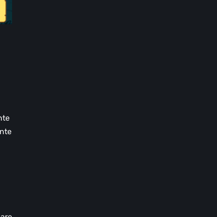
nte
ente
lare