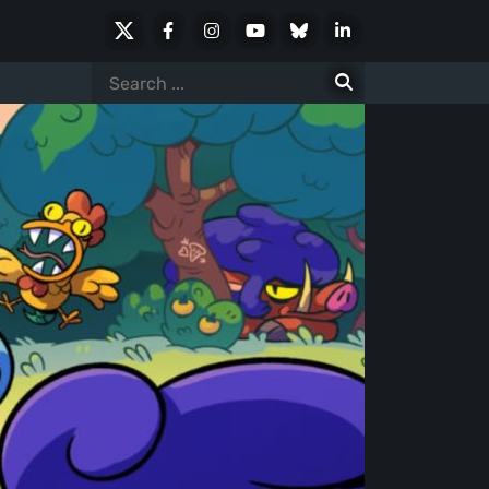
X
Facebook
Instagram
Youtube
Bluesky
LinkedIn
Social
Search
for: