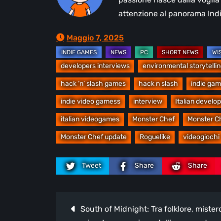
attenzione al panorama Indi
Maggio 7, 2025
developers interviews
environmental storytelli
hack ‘n’ slash games
hack n slash
indie gam
indie video gamess
interview
Italian develo
italian videogames
Monster Chef
Monster C
Monster Chef update
Roguelike
videogiochi
Tweet
Share
Share
Navigazione
South of Midnight: Tra folklore, mister