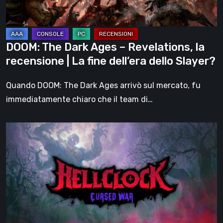
recensione
|
La
DOOM: The Dark Ages – Revelations, la
fine
recensione | La fine dell’era dello Slayer?
dell’era
dello
Quando DOOM: The Dark Ages arrivò sul mercato, fu
Slayer?
immediatamente chiaro che il team di…
Hell
Clock:
Cursed
War
–
recensione:
Più