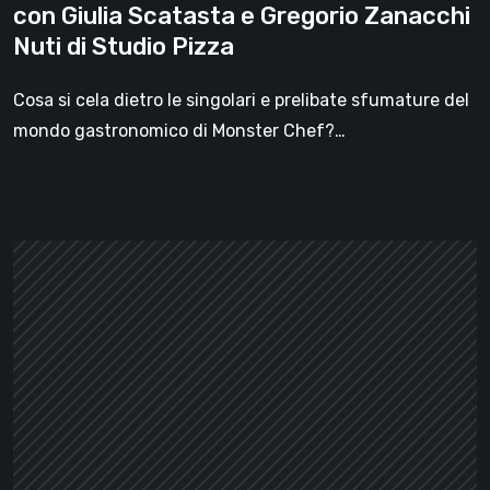
con Giulia Scatasta e Gregorio Zanacchi
Scatasta
Nuti di Studio Pizza
e
Gregorio
Cosa si cela dietro le singolari e prelibate sfumature del
Zanacchi
mondo gastronomico di Monster Chef?…
Nuti
di
Studio
Pizza