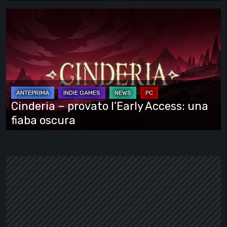
Cinderia
–
provato
l’Early
Access:
una
fiaba
Cinderia – provato l’Early Access: una
oscura
fiaba oscura