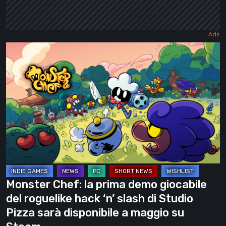
Monster
Chef:
la
prima
demo
giocabile
del
roguelike
hack
‘n’
Monster Chef: la prima demo giocabile
slash
del roguelike hack ‘n’ slash di Studio
di
Pizza sarà disponibile a maggio su
Studio