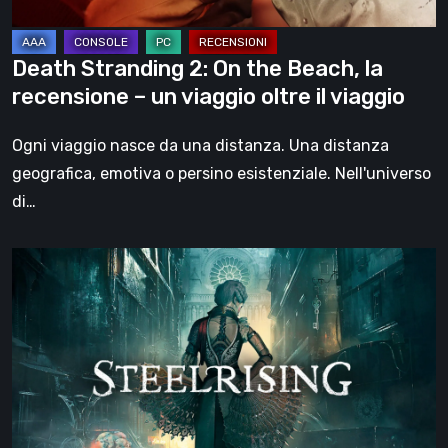
–
un
Death Stranding 2: On the Beach, la
viaggio
recensione – un viaggio oltre il viaggio
oltre
il
Ogni viaggio nasce da una distanza. Una distanza
viaggio
geografica, emotiva o persino esistenziale. Nell'universo
di…
Steelrising,
la
recensione:
rivoluzione
sotto
ingranaggi