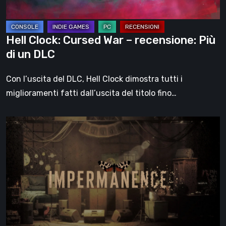
di
un
DLC
Hell Clock: Cursed War – recensione: Più
di un DLC
Con l’uscita del DLC, Hell Clock dimostra tutti i
miglioramenti fatti dall’uscita del titolo fino…
Impermanence:
costruire
un
santuario
nel
teatro
dei
fantasmi