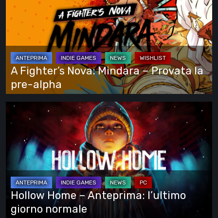
vede
Nova:
tutto
Mindara
–
Provata
la
A Fighter’s Nova: Mindara – Provata la
pre-
pre-alpha
alpha
Hollow
Home
–
Anteprima:
l’ultimo
giorno
normale
Hollow Home – Anteprima: l’ultimo
giorno normale