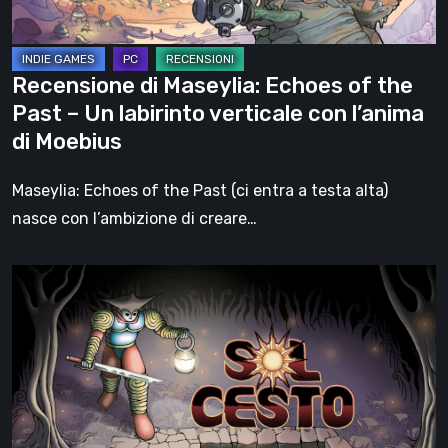
–
Un
labirinto
Recensione di Maseylia: Echoes of the
verticale
Past – Un labirinto verticale con l’anima
con
di Moebius
l’anima
di
Maseylia: Echoes of the Past (ci entra a testa alta)
Moebius
nasce con l’ambizione di creare…
Sol
Cesto
–
Recensione:
la
1.0
del