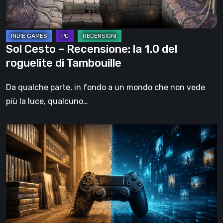
roguelite
di
Tambouille
Sol Cesto – Recensione: la 1.0 del
roguelite di Tambouille
Da qualche parte, in fondo a un mondo che non vede
più la luce, qualcuno…
Il
futuro
del
formato
fisico
nei
videogiochi