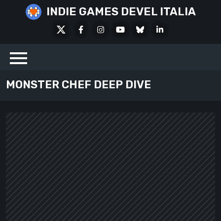
Skip
INDIE GAMES DEVEL ITALIA
to
X
Facebook
Instagram
Youtube
Bluesky
LinkedIn
content
Social
MONSTER CHEF DEEP DIVE