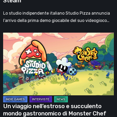
Steam
Pizza
sarà
Lo studio indipendente italiano Studio Pizza annuncia
disponibile
l’arrivo della prima demo giocabile del suo videogioco…
a
maggio
Un
su
viaggio
Steam
nell’estroso
e
succulento
mondo
gastronomico
di
Monster
Chef
Un viaggio nell’estroso e succulento
con
mondo gastronomico di Monster Chef
Giulia