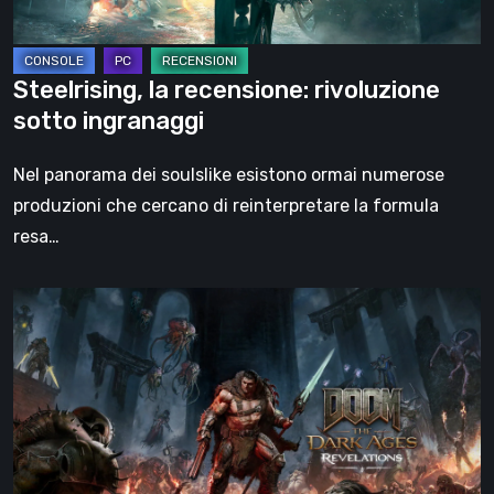
Steelrising, la recensione: rivoluzione
sotto ingranaggi
Nel panorama dei soulslike esistono ormai numerose
produzioni che cercano di reinterpretare la formula
resa…
DOOM:
The
Dark
Ages
–
Revelations,
la