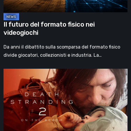
Il futuro del formato fisico nei
videogiochi
Da anni il dibattito sulla scomparsa del formato fisico
divide giocatori, collezionisti e industria. La…
Death
Stranding
2:
On
the
Beach,
la
recensione