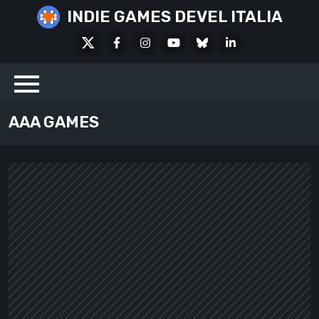
Skip
INDIE GAMES DEVEL ITALIA
to
X
Facebook
Instagram
Youtube
Bluesky
LinkedIn
content
Social
AAA GAMES