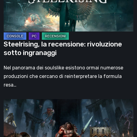
ingranaggi
Steelrising, la recensione: rivoluzione
sotto ingranaggi
Nel panorama dei soulslike esistono ormai numerose
produzioni che cercano di reinterpretare la formula
resa…
DOOM:
The
Dark
Ages