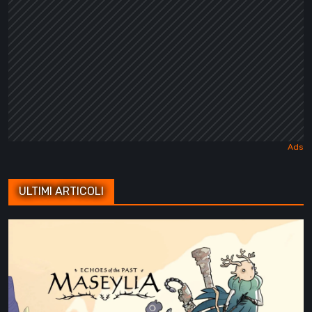
ULTIMI ARTICOLI
Recensione
di
Maseylia:
Echoes
of