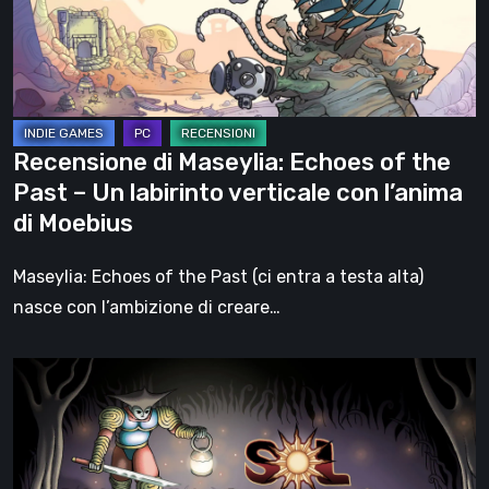
the
Past
–
Un
labirinto
Recensione di Maseylia: Echoes of the
verticale
Past – Un labirinto verticale con l’anima
con
di Moebius
l’anima
di
Maseylia: Echoes of the Past (ci entra a testa alta)
Moebius
nasce con l’ambizione di creare…
Sol
Cesto
–
Recensione: