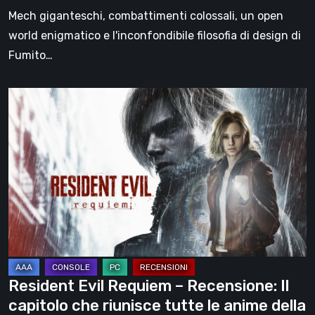
un
Mech giganteschi, combattimenti colossali, un open
nuovo
world enigmatico e l'inconfondibile filosofia di design di
trailer
Fumito…
dedicato
al
Resident
gameplay
Evil
Requiem
–
Recensione:
Il
capitolo
che
riunisce
tutte
Resident Evil Requiem – Recensione: Il
le
capitolo che riunisce tutte le anime della
anime