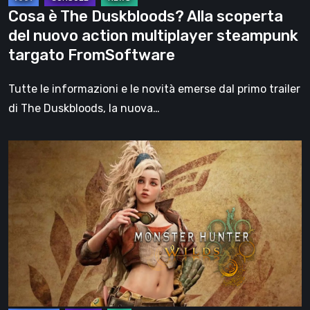
multiplayer
Cosa è The Duskbloods? Alla scoperta
steampunk
del nuovo action multiplayer steampunk
targato
targato FromSoftware
FromSoftware
Tutte le informazioni e le novità emerse dal primo trailer
di The Duskbloods, la nuova…
Monster
Hunter
Wilds
–
Annunciato
l’arrivo
dell’Open
Beta:
Ecco