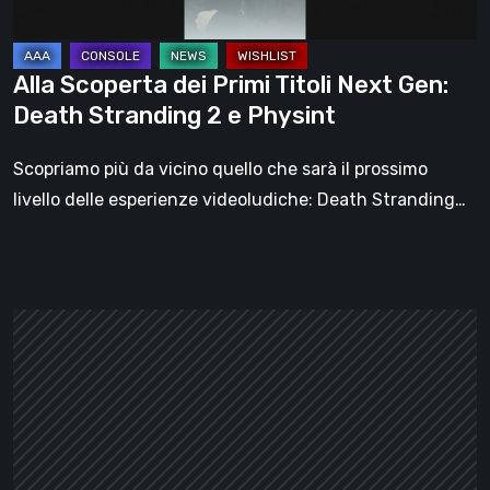
Death
Stranding
2
Alla Scoperta dei Primi Titoli Next Gen:
e
Death Stranding 2 e Physint
Physint
Scopriamo più da vicino quello che sarà il prossimo
livello delle esperienze videoludiche: Death Stranding…