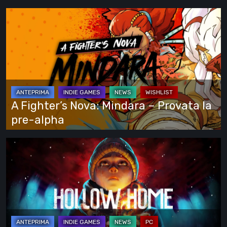
e
A
si
Fighter’s
vede
Nova:
tutto
Mindara
–
Provata
la
A Fighter’s Nova: Mindara – Provata la
pre-
pre-alpha
alpha
Hollow
Home
–
Anteprima:
l’ultimo
giorno