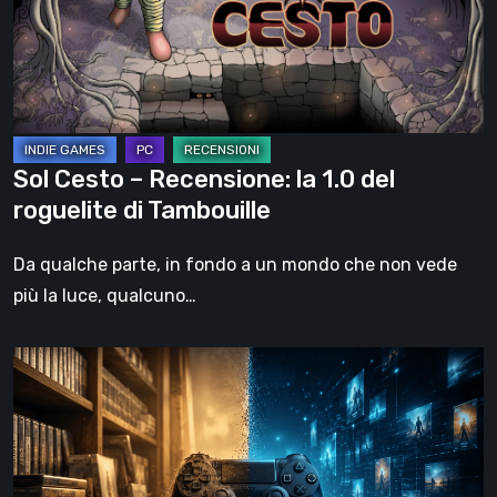
la
1.0
del
roguelite
di
Tambouille
Sol Cesto – Recensione: la 1.0 del
roguelite di Tambouille
Da qualche parte, in fondo a un mondo che non vede
più la luce, qualcuno…
Il
futuro
del
formato
fisico