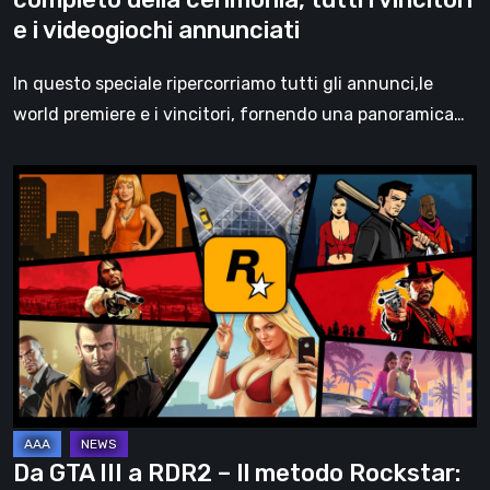
vincitori
e i videogiochi annunciati
e
i
In questo speciale ripercorriamo tutti gli annunci,le
videogiochi
world premiere e i vincitori, fornendo una panoramica…
annunciati
Da
GTA
III
a
RDR2
–
Il
metodo
Rockstar:
come
Da GTA III a RDR2 – Il metodo Rockstar:
gestione