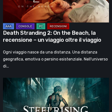
Beach,
la
recensione
–
un
Death Stranding 2: On the Beach, la
viaggio
recensione – un viaggio oltre il viaggio
oltre
il
Ogni viaggio nasce da una distanza. Una distanza
viaggio
geografica, emotiva o persino esistenziale. Nell'universo
di…
Steelrising,
la
recensione:
rivoluzione
sotto