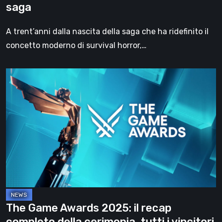
saga
della
saga
A trent’anni dalla nascita della saga che ha ridefinito il
concetto moderno di survival horror,…
The
Game
Awards
2025:
il
recap
completo
della
cerimonia,
tutti
The Game Awards 2025: il recap
i
completo della cerimonia, tutti i vincitori