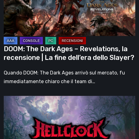
–
Revelations,
la
recensione
|
La
DOOM: The Dark Ages – Revelations, la
fine
recensione | La fine dell’era dello Slayer?
dell’era
dello
Quando DOOM: The Dark Ages arrivò sul mercato, fu
Slayer?
immediatamente chiaro che il team di…
Hell
Clock:
Cursed
War
–