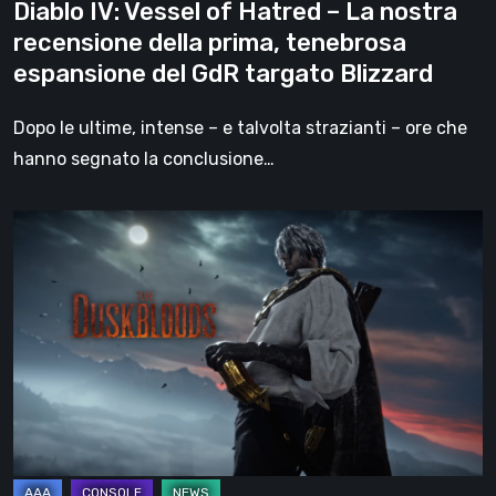
Diablo IV: Vessel of Hatred – La nostra
prima,
recensione della prima, tenebrosa
tenebrosa
espansione del GdR targato Blizzard
espansione
del
Dopo le ultime, intense – e talvolta strazianti – ore che
GdR
hanno segnato la conclusione…
targato
Blizzard
Cosa
è
The
Duskbloods?
Alla
scoperta
del
nuovo
action