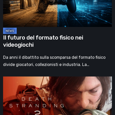
nei
videogiochi
Il futuro del formato fisico nei
videogiochi
Da anni il dibattito sulla scomparsa del formato fisico
divide giocatori, collezionisti e industria. La…
Death
Stranding
2:
On
the