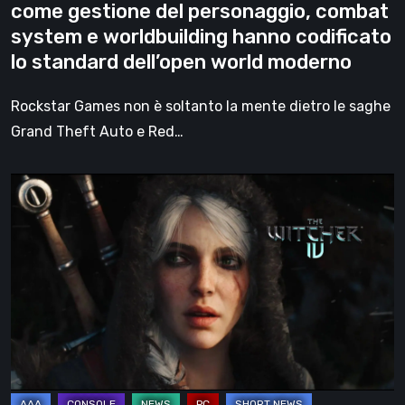
come gestione del personaggio, combat
del
system e worldbuilding hanno codificato
personaggio,
lo standard dell’open world moderno
combat
system
Rockstar Games non è soltanto la mente dietro le saghe
e
Grand Theft Auto e Red…
worldbuilding
hanno
Nel
codificato
segno
lo
di
standard
Ciri:
dell’open
The
world
Witcher
moderno
4
si
presenta