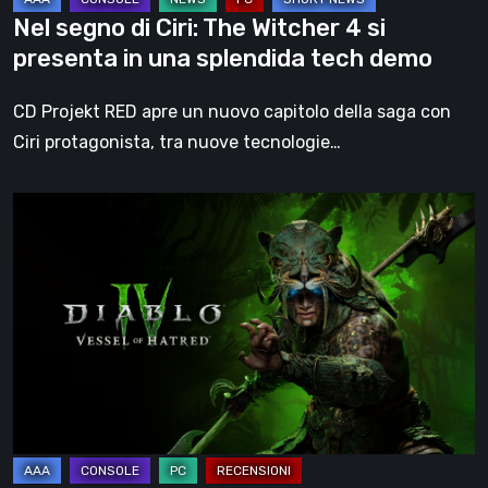
in
Nel segno di Ciri: The Witcher 4 si
una
presenta in una splendida tech demo
splendida
tech
CD Projekt RED apre un nuovo capitolo della saga con
demo
Ciri protagonista, tra nuove tecnologie…
Diablo
IV:
Vessel
of
Hatred
–
La
nostra
recensione
della