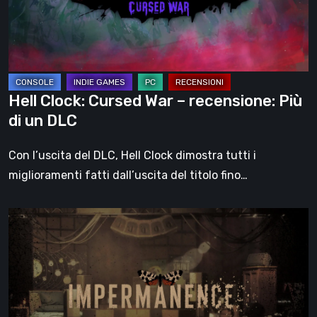
recensione:
Più
di
un
DLC
Hell Clock: Cursed War – recensione: Più
di un DLC
Con l’uscita del DLC, Hell Clock dimostra tutti i
miglioramenti fatti dall’uscita del titolo fino…
Impermanence:
costruire
un
santuario
nel
teatro