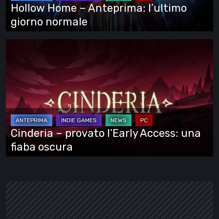
normale
Hollow Home – Anteprima: l’ultimo
giorno normale
Cinderia
–
provato
l’Early
Access:
una
fiaba
Cinderia – provato l’Early Access: una
oscura
fiaba oscura