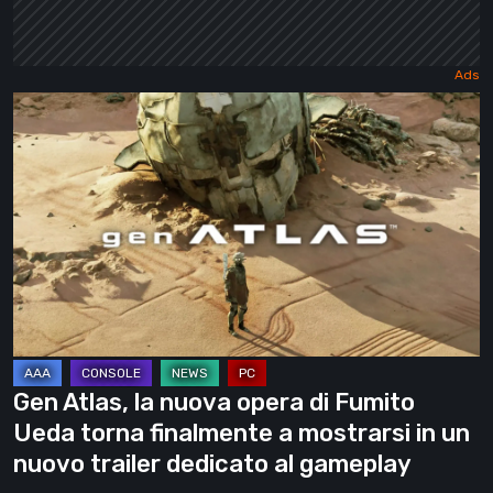
Gen
Atlas,
la
nuova
opera
di
Fumito
Ueda
torna
finalmente
Gen Atlas, la nuova opera di Fumito
a
Ueda torna finalmente a mostrarsi in un
mostrarsi
nuovo trailer dedicato al gameplay
in