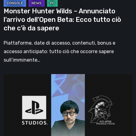
tutto
Monster Hunter Wilds – Annunciato
ciò
l’arrivo dell’Open Beta: Ecco tutto ciò
che
che c’è da sapere
c’è
da
Piattaforme, date di accesso, contenuti, bonus e
sapere
accesso anticipato: tutto ciò che occorre sapere
sull’imminente…
Alla
Scoperta
dei
Primi
Titoli
Next
Gen: