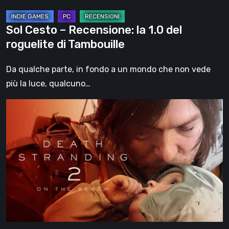
Tambouille
Sol Cesto – Recensione: la 1.0 del
roguelite di Tambouille
Da qualche parte, in fondo a un mondo che non vede
più la luce, qualcuno…
Death
Stranding
2:
On
the
Beach,
la
recensione
–