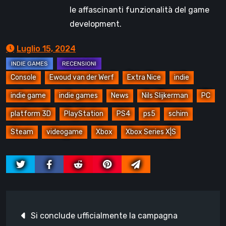
le affascinanti funzionalità del game
development.
Luglio 15, 2024
Console
Ewoud van der Werf
Extra Nice
indie
indie game
indie games
News
Nils Slijkerman
PC
platform 3D
PlayStation
PS4
ps5
schim
Steam
videogame
Xbox
Xbox Series X|S
Navigazione
Si conclude ufficialmente la campagna
articoli