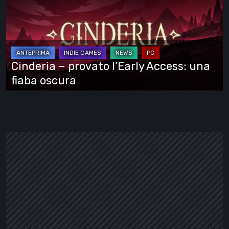
provato
l’Early
Access:
una
fiaba
Cinderia – provato l’Early Access: una
oscura
fiaba oscura