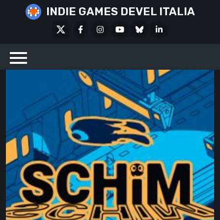
Skip
INDIE GAMES DEVEL ITALIA
to
X
Facebook
Instagram
Youtube
Bluesky
LinkedIn
content
Social