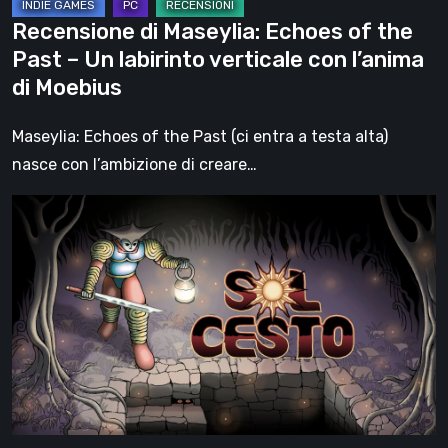
verticale
Recensione di Maseylia: Echoes of the
con
Past – Un labirinto verticale con l’anima
l’anima
di Moebius
di
Moebius
Maseylia: Echoes of the Past (ci entra a testa alta)
nasce con l’ambizione di creare…
Sol
Cesto
–
Recensione:
la
1.0
del
roguelite
di