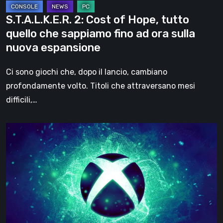
fino
S.T.A.L.K.E.R. 2: Cost of Hope, tutto
ad
quello che sappiamo fino ad ora sulla
ora
nuova espansione
sulla
nuova
Ci sono giochi che, dopo il lancio, cambiano
espansione
profondamente volto. Titoli che attraversano mesi
difficili,…
Xbox
Partner
Preview
marzo
2026:
tutti
i