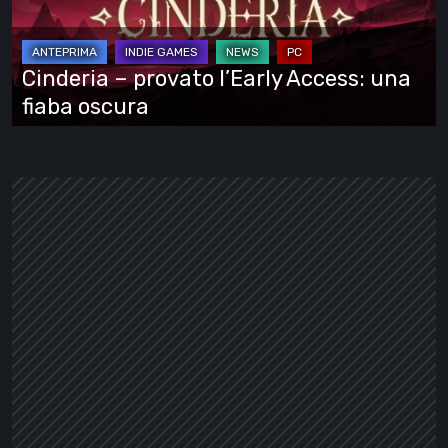
Access:
una
fiaba
Cinderia – provato l’Early Access: una
oscura
fiaba oscura