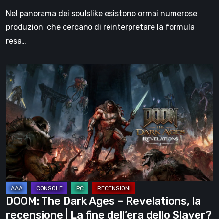
Nel panorama dei soulslike esistono ormai numerose
produzioni che cercano di reinterpretare la formula
resa…
DOOM:
The
Dark
Ages
–
Revelations,
la
recensione
|
La
DOOM: The Dark Ages – Revelations, la
fine
recensione | La fine dell’era dello Slayer?