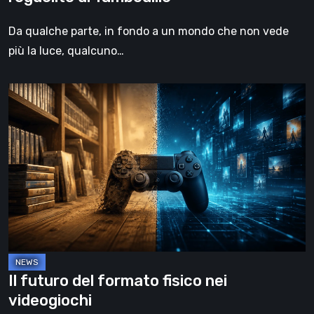
Da qualche parte, in fondo a un mondo che non vede
più la luce, qualcuno…
Il
futuro
del
formato
fisico
nei
videogiochi
Il futuro del formato fisico nei
videogiochi