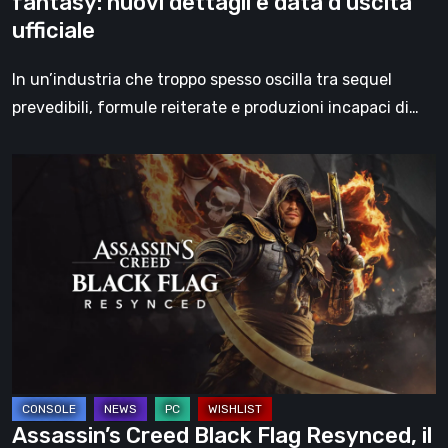
fantasy: nuovi dettagli e data d’uscita
RPG
ufficiale
dark
fantasy:
In un’industria che troppo spesso oscilla tra sequel
nuovi
prevedibili, formule reiterate e produzioni incapaci di…
dettagli
e
Assassin’s
data
Creed
d’uscita
Black
ufficiale
Flag
Resynced,
il
progetto
che
può
riportare
Assassin’s Creed Black Flag Resynced, il
Ubisoft