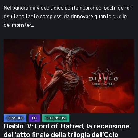
Games
Nel panorama videoludico contemporaneo, pochi generi
risultano tanto complessi da rinnovare quanto quello
dei monster…
Diablo
IV:
Lord
of
Hatred,
la
recensione
dell’atto
finale
della
Diablo IV: Lord of Hatred, la recensione
trilogia
dell’atto finale della trilogia dell’Odio