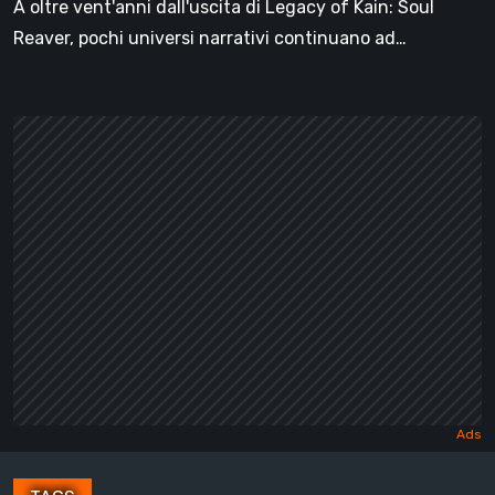
A oltre vent'anni dall'uscita di Legacy of Kain: Soul
di
Reaver, pochi universi narrativi continuano ad…
Kain