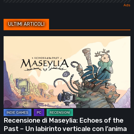
ULTIMI ARTICOLI
Recensione
di
Maseylia:
Echoes
of
the
Past
–
Un
labirinto
Recensione di Maseylia: Echoes of the
verticale
Past – Un labirinto verticale con l’anima
con