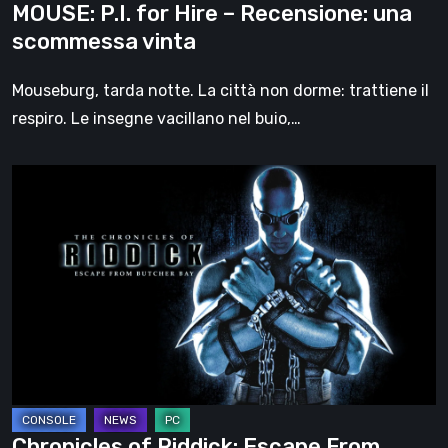
MOUSE: P.I. for Hire – Recensione: una
scommessa vinta
Mouseburg, tarda notte. La città non dorme: trattiene il
respiro. Le insegne vacillano nel buio,…
Chronicles
of
Riddick:
Escape
From
Butcher
Bay
–
quando
il
Chronicles of Riddick: Escape From