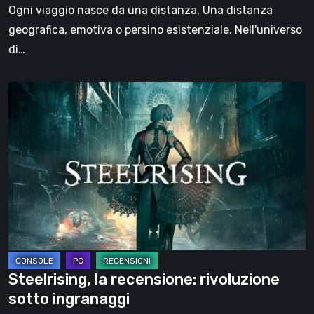
il
Ogni viaggio nasce da una distanza. Una distanza
viaggio
geografica, emotiva o persino esistenziale. Nell'universo
di…
Steelrising,
la
recensione:
rivoluzione
sotto
ingranaggi
Steelrising, la recensione: rivoluzione
sotto ingranaggi