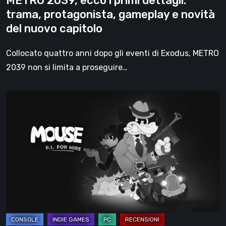
METRO 2039, ecco i primi dettagli:
novità
trama, protagonista, gameplay e novità
del
del nuovo capitolo
nuovo
capitolo
Collocato quattro anni dopo gli eventi di Exodus, METRO
2039 non si limita a proseguire…
MOUSE:
P.I.
for
Hire
–
Recensione:
una
scommessa
vinta