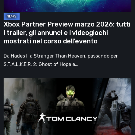
trailer,
gli
annunci
Xbox Partner Preview marzo 2026: tutti
e
i trailer, gli annunci e i videogiochi
i
mostrati nel corso dell’evento
videogiochi
mostrati
Da Hades II a Stranger Than Heaven, passando per
nel
S.T.A.L.K.E.R. 2: Ghost of Hope e…
corso
dell’evento
Ghost
Recon,
Rainbow
Six
e
la
crisi