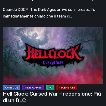
dell’era
dello
Quando DOOM: The Dark Ages arrivò sul mercato, fu
Slayer?
immediatamente chiaro che il team di…
Hell
Clock:
Cursed
War
–
recensione:
Più
di
un
DLC
Hell Clock: Cursed War – recensione: Più
di un DLC