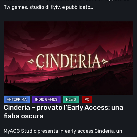
Twigames, studio di Kyiv, e pubblicato…
Cinderia
–
provato
l’Early
Access:
una
fiaba
oscura
Cinderia – provato l’Early Access: una
fiaba oscura
MyACG Studio presenta in early access Cinderia, un