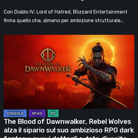
dell’Odio
Con Diablo IV: Lord of Hatred, Blizzard Entertainment
firma quello che, almeno per ambizione strutturale…
The
Blood
of
Dawnwalker,
Rebel
Wolves
alza
il
sipario
sul
The Blood of Dawnwalker, Rebel Wolves
suo
alza il sipario sul suo ambizioso RPG dark
ambizioso