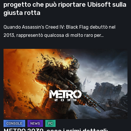
progetto che può riportare Ubisoft sulla
sulla
giusta rotta
giusta
rotta
Quando Assassin’s Creed IV: Black Flag debuttò nel
2013, rappresentò qualcosa di molto raro per…
METRO
2039,
ecco
i
primi
dettagli:
trama,
protagonista,
gameplay
e