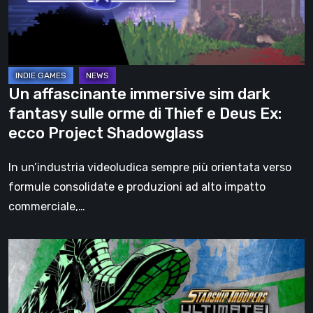
fantasy
sulle
orme
di
Thief
Un affascinante immersive sim dark
e
fantasy sulle orme di Thief e Deus Ex:
Deus
ecco Project Shadowglass
Ex:
ecco
In un’industria videoludica sempre più orientata verso
Project
formule consolidate e produzioni ad alto impatto
Shadowglass
commerciale,…
Starship
Troopers:
Ultimate
Bug