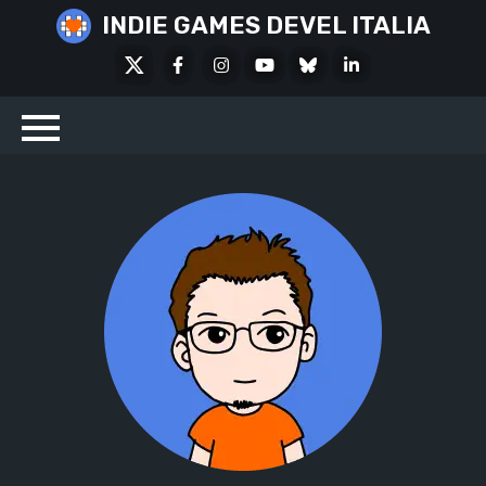
Skip
INDIE GAMES DEVEL ITALIA
to
X
Facebook
Instagram
Youtube
Bluesky
LinkedIn
content
Social