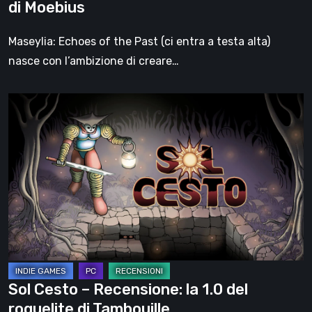
di Moebius
l’anima
di
Maseylia: Echoes of the Past (ci entra a testa alta)
Moebius
nasce con l’ambizione di creare…
Sol
Cesto
–
Recensione:
la
1.0
del
roguelite
di
Tambouille
Sol Cesto – Recensione: la 1.0 del
roguelite di Tambouille