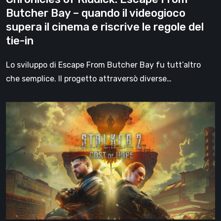
videogioco
Butcher Bay – quando il videogioco
supera
supera il cinema e riscrive le regole del
il
tie-in
cinema
e
Lo sviluppo di Escape From Butcher Bay fu tutt’altro
riscrive
che semplice. Il progetto attraversò diverse…
le
regole
S.T.A.L.K.E.R.
del
2:
tie-
Cost
in
of
Hope,
tutto
quello
che
sappiamo