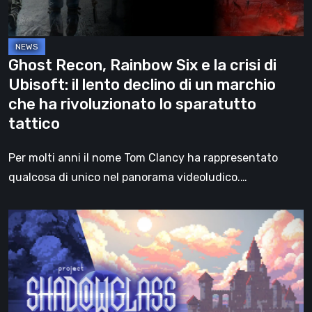
di
Ubisoft:
il
Ghost Recon, Rainbow Six e la crisi di
lento
Ubisoft: il lento declino di un marchio
declino
che ha rivoluzionato lo sparatutto
di
tattico
un
marchio
Per molti anni il nome Tom Clancy ha rappresentato
che
qualcosa di unico nel panorama videoludico.…
ha
rivoluzionato
Un
lo
affascinante
sparatutto
immersive
tattico
sim
dark