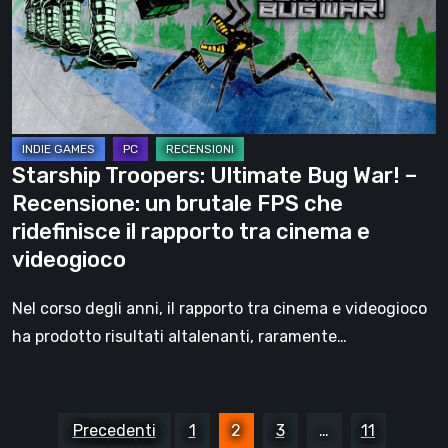
War!
–
Recensione:
un
brutale
FPS
Starship Troopers: Ultimate Bug War! –
che
Recensione: un brutale FPS che
ridefinisce
ridefinisce il rapporto tra cinema e
il
videogioco
rapporto
tra
Nel corso degli anni, il rapporto tra cinema e videogioco
cinema
ha prodotto risultati altalenanti, raramente…
e
videogioco
Paginazione
Precedenti
1
2
3
…
11