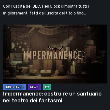
Con l’uscita del DLC, Hell Clock dimostra tutti i
miglioramenti fatti dall’uscita del titolo fino…
Impermanence:
costruire
un
santuario
nel
teatro
dei
fantasmi
Impermanence: costruire un santuario
nel teatro dei fantasmi