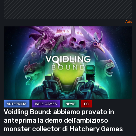
Voidling
Bound:
abbiamo
provato
in
anteprima
la
demo
dell’ambizioso
monster
Voidling Bound: abbiamo provato in
collector
anteprima la demo dell’ambizioso
di
monster collector di Hatchery Games
Hatchery