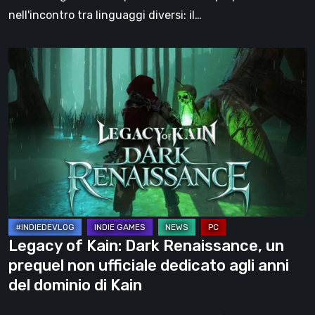
sua
nell'incontro tra linguaggi diversi: il…
più
grande
Legacy
forza
of
Kain:
Dark
Renaissance,
un
prequel
non
ufficiale
dedicato
Legacy of Kain: Dark Renaissance, un
agli
prequel non ufficiale dedicato agli anni
anni
del dominio di Kain
del
dominio