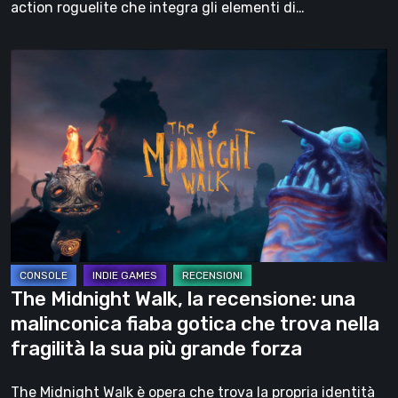
action roguelite che integra gli elementi di…
The
Midnight
Walk,
la
recensione:
una
malinconica
fiaba
gotica
che
The Midnight Walk, la recensione: una
trova
malinconica fiaba gotica che trova nella
nella
fragilità la sua più grande forza
fragilità
la
The Midnight Walk è opera che trova la propria identità