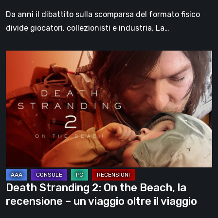
Da anni il dibattito sulla scomparsa del formato fisico
divide giocatori, collezionisti e industria. La…
Death
Stranding
2:
On
the
Beach,
la
recensione
–
un
Death Stranding 2: On the Beach, la
viaggio
recensione – un viaggio oltre il viaggio
oltre