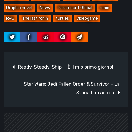
Graphic novel
News
Paramount Global
ronin
RPG
The last ronin
turtles
videogame
Navigazione
Ready, Steady, Ship! – È il mio primo giorno!
articoli
Star Wars: Jedi Fallen Order & Survivor – La
Storia fino ad ora