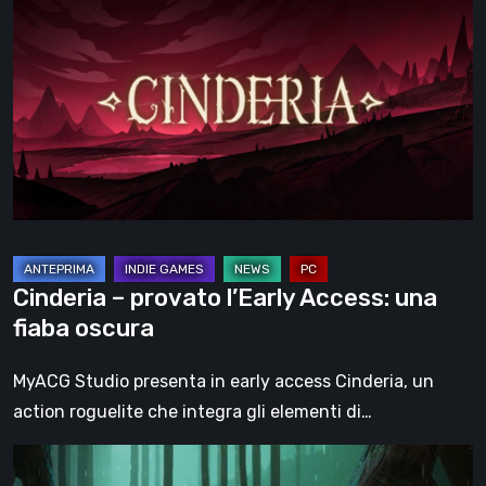
–
provato
l’Early
Access:
una
fiaba
oscura
Cinderia – provato l’Early Access: una
fiaba oscura
MyACG Studio presenta in early access Cinderia, un
action roguelite che integra gli elementi di…
Legacy