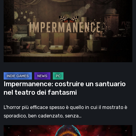
costruire
un
santuario
nel
teatro
dei
fantasmi
Impermanence: costruire un santuario
nel teatro dei fantasmi
L'horror più efficace spesso è quello in cui il mostrato è
sporadico, ben cadenzato, senza…
Hollow