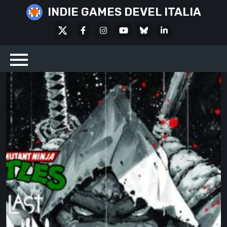
Skip
INDIE GAMES DEVEL ITALIA
to
X
Facebook
Instagram
Youtube
Bluesky
LinkedIn
content
Social