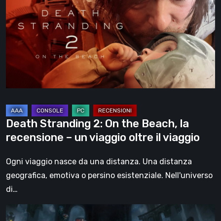
2:
On
the
Beach,
la
recensione
–
un
viaggio
Death Stranding 2: On the Beach, la
oltre
recensione – un viaggio oltre il viaggio
il
viaggio
Ogni viaggio nasce da una distanza. Una distanza
geografica, emotiva o persino esistenziale. Nell'universo
di…
DOOM: