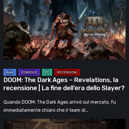
The
Dark
Ages
–
Revelations,
la
recensione
|
La
fine
DOOM: The Dark Ages – Revelations, la
dell’era
recensione | La fine dell’era dello Slayer?
dello
Slayer?
Quando DOOM: The Dark Ages arrivò sul mercato, fu
immediatamente chiaro che il team di…
Impermanence: