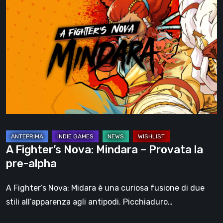
A
Fighter’s
Nova:
Mindara
–
Provata
la
pre-
alpha
A Fighter’s Nova: Mindara – Provata la
pre-alpha
A Fighter’s Nova: Midara è una curiosa fusione di due
stili all’apparenza agli antipodi. Picchiaduro…