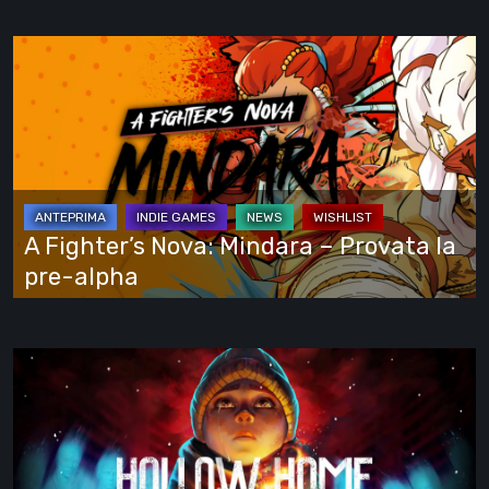
e
si
A
vede
Fighter’s
tutto
Nova:
Mindara
–
Provata
la
A Fighter’s Nova: Mindara – Provata la
pre-
pre-alpha
alpha
Hollow
Home
–
Anteprima:
l’ultimo