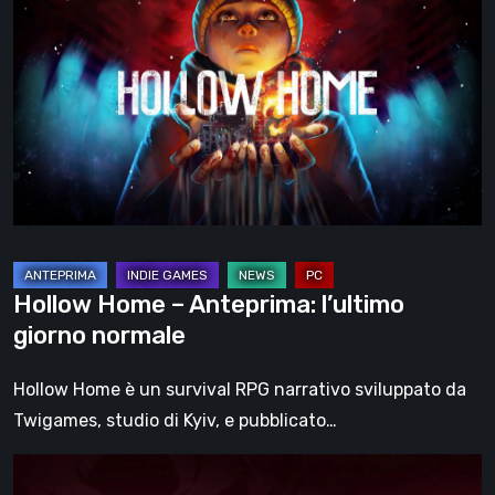
Home
–
Anteprima:
l’ultimo
giorno
normale
Hollow Home – Anteprima: l’ultimo
giorno normale
Hollow Home è un survival RPG narrativo sviluppato da
Twigames, studio di Kyiv, e pubblicato…
Cinderia