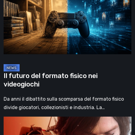
del
formato
fisico
nei
videogiochi
Il futuro del formato fisico nei
videogiochi
Da anni il dibattito sulla scomparsa del formato fisico
divide giocatori, collezionisti e industria. La…
Death
Stranding