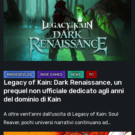
of
Kain:
Dark
Renaissance,
un
prequel
non
ufficiale
dedicato
agli
Legacy of Kain: Dark Renaissance, un
anni
prequel non ufficiale dedicato agli anni
del
del dominio di Kain
dominio
di
A oltre vent'anni dall'uscita di Legacy of Kain: Soul
Kain
Reaver, pochi universi narrativi continuano ad…