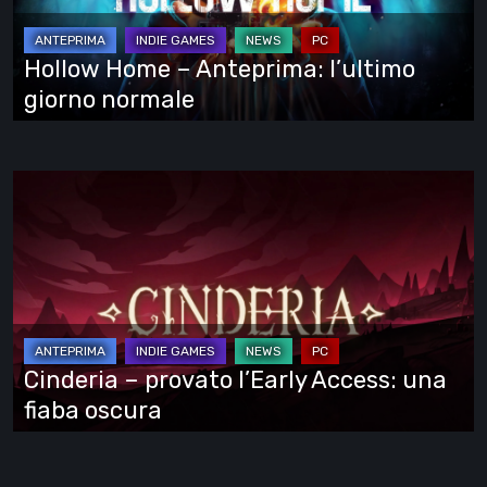
giorno
normale
Hollow Home – Anteprima: l’ultimo
giorno normale
Cinderia
–
provato
l’Early
Access:
una
fiaba
Cinderia – provato l’Early Access: una
oscura
fiaba oscura