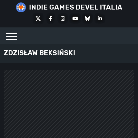
Skip
INDIE GAMES DEVEL ITALIA
to
X
Facebook
Instagram
Youtube
Bluesky
LinkedIn
content
Social
ZDZISŁAW BEKSIŃSKI