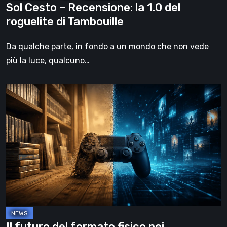
Sol Cesto – Recensione: la 1.0 del
roguelite di Tambouille
Da qualche parte, in fondo a un mondo che non vede
più la luce, qualcuno…
Il
futuro
del
formato
fisico
nei
videogiochi
Il futuro del formato fisico nei