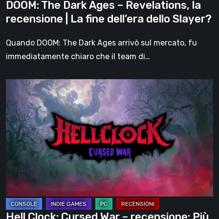
DOOM: The Dark Ages – Revelations, la
fine
recensione | La fine dell’era dello Slayer?
dell’era
dello
Quando DOOM: The Dark Ages arrivò sul mercato, fu
Slayer?
immediatamente chiaro che il team di…
Hell
Clock:
Cursed
War
–
recensione:
Più
di
un
DLC
Hell Clock: Cursed War – recensione: Più