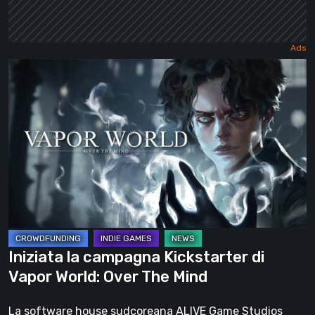
Iniziata
la
campagna
Kickstarter
di
Vapor
World:
Over
The
Mind
Iniziata la campagna Kickstarter di
Vapor World: Over The Mind
La software house sudcoreana ALIVE Game Studios