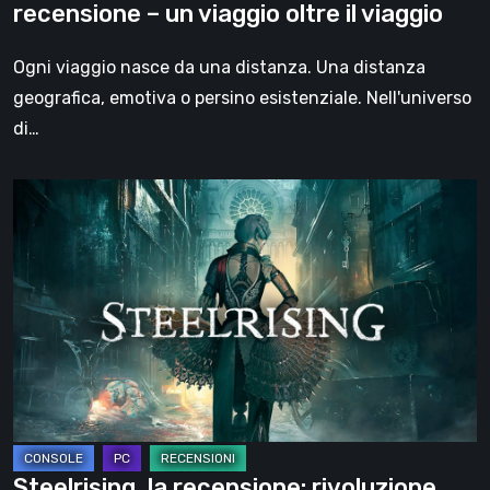
recensione – un viaggio oltre il viaggio
oltre
il
Ogni viaggio nasce da una distanza. Una distanza
viaggio
geografica, emotiva o persino esistenziale. Nell'universo
di…
Steelrising,
la
recensione:
rivoluzione
sotto
ingranaggi
Steelrising, la recensione: rivoluzione