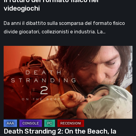
videogiochi
Da anni il dibattito sulla scomparsa del formato fisico
divide giocatori, collezionisti e industria. La…
Death
Stranding
2:
On
the
Beach,
la
recensione
–
un
Death Stranding 2: On the Beach, la
viaggio