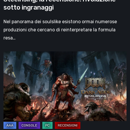
sotto ingranaggi
Nel panorama dei soulslike esistono ormai numerose
produzioni che cercano di reinterpretare la formula
resa…
DOOM:
The
Dark
Ages
–
Revelations,
la
recensione
|
La