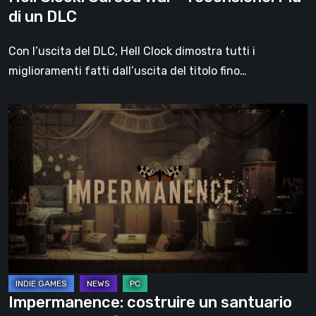
di un DLC
Con l’uscita del DLC, Hell Clock dimostra tutti i
miglioramenti fatti dall’uscita del titolo fino…
Impermanence:
costruire
un
santuario
nel
teatro
dei
fantasmi
Impermanence: costruire un santuario