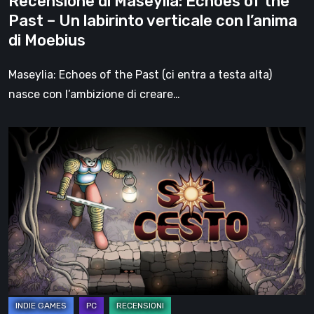
Recensione di Maseylia: Echoes of the
verticale
Past – Un labirinto verticale con l’anima
con
di Moebius
l’anima
di
Maseylia: Echoes of the Past (ci entra a testa alta)
Moebius
nasce con l’ambizione di creare…
Sol
Cesto
–
Recensione:
la
1.0
del
roguelite
di
Tambouille