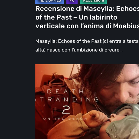
labirinto
Recensione di Maseylia: Echoe
verticale
of the Past – Un labirinto
con
verticale con l’anima di Moebiu
l’anima
di
Maseylia: Echoes of the Past (ci entra a testa
Moebius
alta) nasce con l’ambizione di creare…
Death
Stranding
2:
On
the
Beach,
la
recensione
–