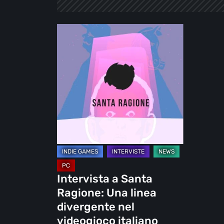
Intervista
a
Santa
Ragione:
Una
linea
divergente
nel
videogioco
italiano
Intervista a Santa
Ragione: Una linea
divergente nel
videogioco italiano