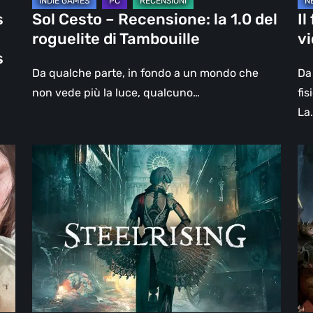
Tambouille
s
Sol Cesto – Recensione: la 1.0 del
Il
roguelite di Tambouille
v
s
Da qualche parte, in fondo a un mondo che
Da 
non vede più la luce, qualcuno…
fis
La
Steelrising,
DO
la
Th
recensione:
Da
rivoluzione
Ag
sotto
–
ingranaggi
Rev
la
re
|