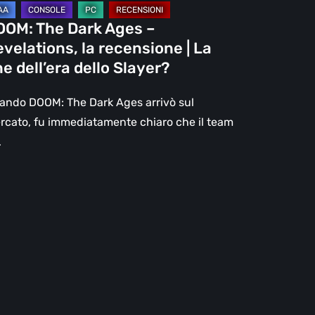
OOM: The Dark Ages –
e
velations, la recensione | La
l’era
ne dell’era dello Slayer?
lo
ayer?
ando DOOM: The Dark Ages arrivò sul
rcato, fu immediatamente chiaro che il team
…