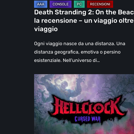
un
Death Stranding 2: On the Beac
viaggio
la recensione – un viaggio oltre 
oltre
viaggio
il
viaggio
Ogni viaggio nasce da una distanza. Una
distanza geografica, emotiva o persino
esistenziale. Nell'universo di…
Hell
Clock:
Cursed
War
–
recensione:
Più