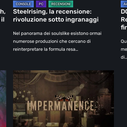
La
h,
Steelrising, la recensione:
D
fin
il
rivoluzione sotto ingranaggi
Re
del
fi
del
Nel panorama dei soulslike esistono ormai
Sl
numerose produzioni che cercano di
Qu
reinterpretare la formula resa…
me
di
Impermanence:
costruire
un
santuario
nel
teatro
dei