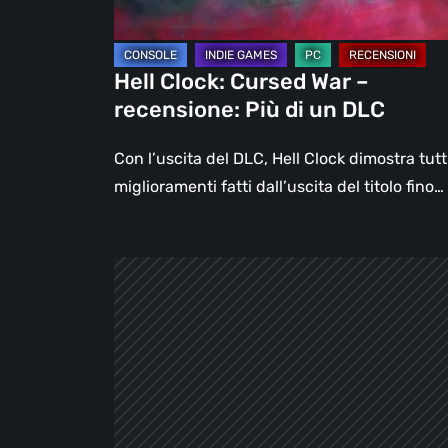
di
un
DLC
Hell Clock: Cursed War –
recensione: Più di un DLC
Con l’uscita del DLC, Hell Clock dimostra tutti
miglioramenti fatti dall’uscita del titolo fino…