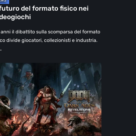
 futuro del formato fisico nei
ideogiochi
anni il dibattito sulla scomparsa del formato
ico divide giocatori, collezionisti e industria.
…
OM:
e
rk
es
elations,
censione