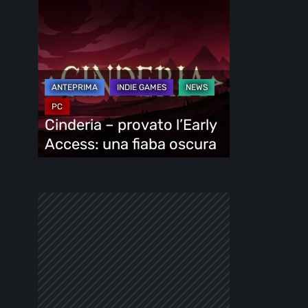
Cinderia
–
provato
l’Early
Access:
una
fiaba
Cinderia – provato l’Early
oscura
Access: una fiaba oscura