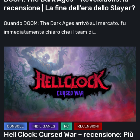
fine
recensione | La fine dell’era dello Slayer?
dell’era
dello
Quando DOOM: The Dark Ages arrivò sul mercato, fu
Slayer?
immediatamente chiaro che il team di…
Hell
Clock:
Cursed
War
–
recensione:
Più
di
un
DLC
Hell Clock: Cursed War – recensione: Più