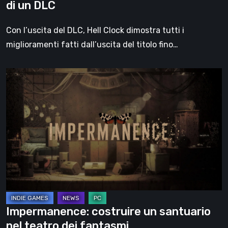
di un DLC
Con l’uscita del DLC, Hell Clock dimostra tutti i
miglioramenti fatti dall’uscita del titolo fino…
Impermanence:
costruire
un
santuario
nel
teatro
dei
fantasmi
Impermanence: costruire un santuario
nel teatro dei fantasmi