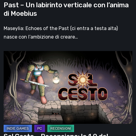
Past – Un labirinto verticale con l’anima
con
di Moebius
l’anima
di
Maseylia: Echoes of the Past (ci entra a testa alta)
Moebius
nasce con l’ambizione di creare…
Sol
Cesto
–
Recensione:
la
1.0
del
roguelite
di
Tambouille