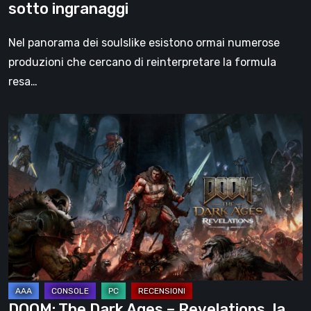
sotto ingranaggi
Nel panorama dei soulslike esistono ormai numerose
produzioni che cercano di reinterpretare la formula
resa…
DOOM:
The
Dark
Ages
–
Revelations,
la
recensione
|
La
DOOM: The Dark Ages – Revelations, la