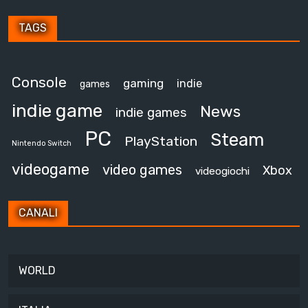
TAGS
Console
gaming
indie
games
indie game
News
indie games
PC
Steam
PlayStation
Nintendo Switch
videogame
video games
Xbox
videogiochi
CANALI
WORLD