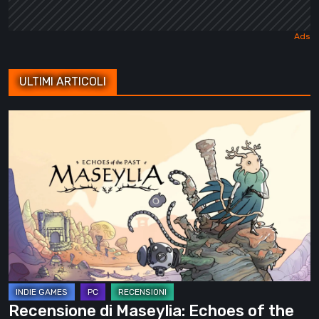
ULTIMI ARTICOLI
Recensione
di
Maseylia:
Echoes
of
the
Past
–
Un
labirinto
Recensione di Maseylia: Echoes of the
verticale