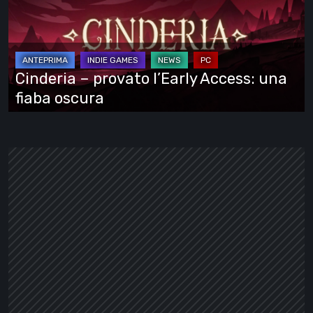
l’Early
Access:
una
fiaba
Cinderia – provato l’Early Access: una
oscura
fiaba oscura