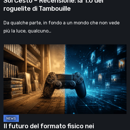
Sol Cesto – Recensione: la 1.0 del
roguelite di Tambouille
Da qualche parte, in fondo a un mondo che non vede
più la luce, qualcuno…
Il
futuro
del
formato
fisico
nei
videogiochi
Il futuro del formato fisico nei