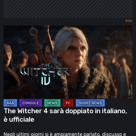
The
Witcher
4
sarà
doppiato
in
italiano,
è
ufficiale
The Witcher 4 sarà doppiato in italiano,
è ufficiale
Negli ultimi giorni si è ampiamente parlato, discusso e