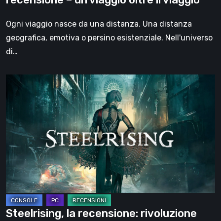
oltre
il
Ogni viaggio nasce da una distanza. Una distanza
viaggio
geografica, emotiva o persino esistenziale. Nell'universo
di…
Steelrising,
la
recensione:
rivoluzione
sotto
ingranaggi
Steelrising, la recensione: rivoluzione