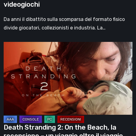
videogiochi
Da anni il dibattito sulla scomparsa del formato fisico
divide giocatori, collezionisti e industria. La…
Death
Stranding
2:
On
the
Beach,
la
recensione
–
un
Death Stranding 2: On the Beach, la
viaggio
recensione – un viaggio oltre il viaggio