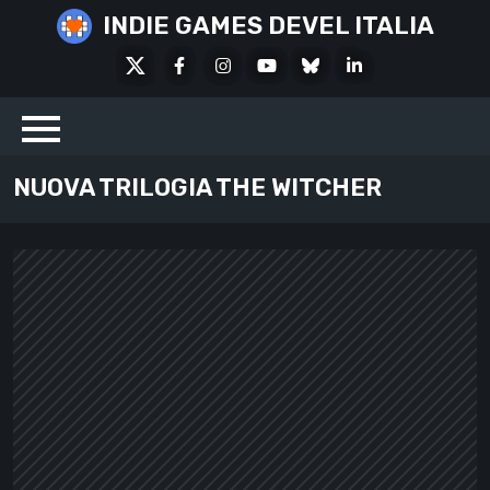
Skip
INDIE GAMES DEVEL ITALIA
to
X
Facebook
Instagram
Youtube
Bluesky
LinkedIn
content
Social
NUOVA TRILOGIA THE WITCHER