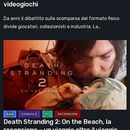
videogiochi
Da anni il dibattito sulla scomparsa del formato fisico
divide giocatori, collezionisti e industria. La…
Death
Stranding
2:
On
the
Beach,
la
recensione
–
un
Death Stranding 2: On the Beach, la
viaggio
recensione – un viaggio oltre il viaggio