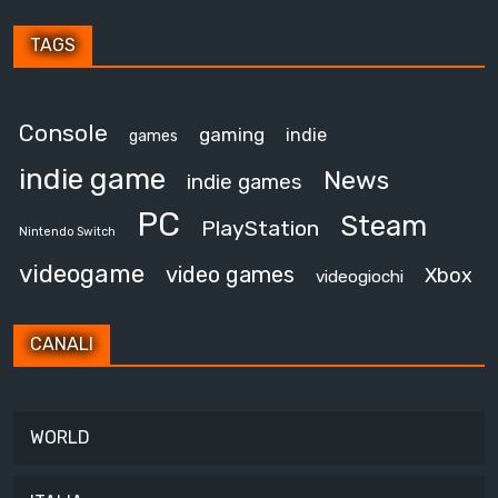
TAGS
Console
gaming
indie
games
indie game
News
indie games
PC
Steam
PlayStation
Nintendo Switch
videogame
video games
Xbox
videogiochi
CANALI
WORLD