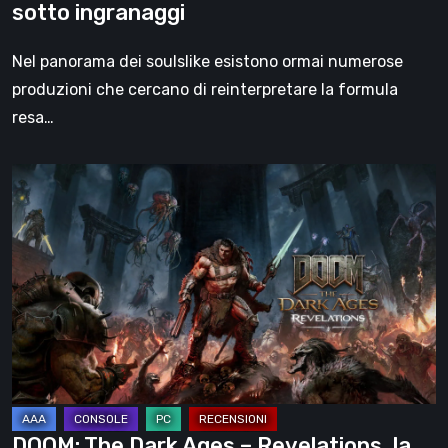
sotto ingranaggi
Nel panorama dei soulslike esistono ormai numerose
produzioni che cercano di reinterpretare la formula
resa…
DOOM:
The
Dark
Ages
–
Revelations,
la
recensione
|
La
DOOM: The Dark Ages – Revelations, la