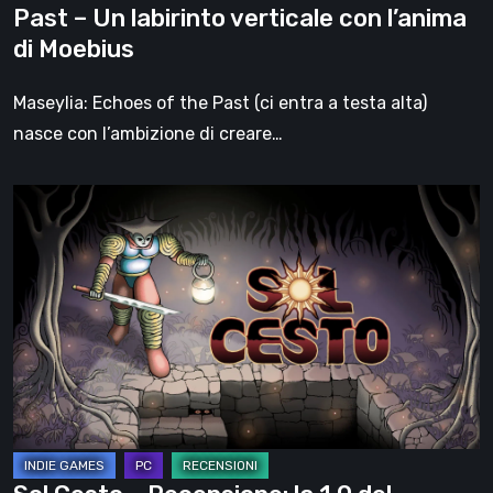
Past – Un labirinto verticale con l’anima
con
di Moebius
l’anima
di
Maseylia: Echoes of the Past (ci entra a testa alta)
Moebius
nasce con l’ambizione di creare…
Sol
Cesto
–
Recensione:
la
1.0
del
roguelite
di
Tambouille