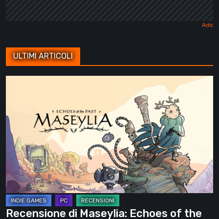
ULTIMI ARTICOLI
Recensione
di
Maseylia:
Echoes
of
the
Past
–
Un
labirinto
Recensione di Maseylia: Echoes of the
verticale