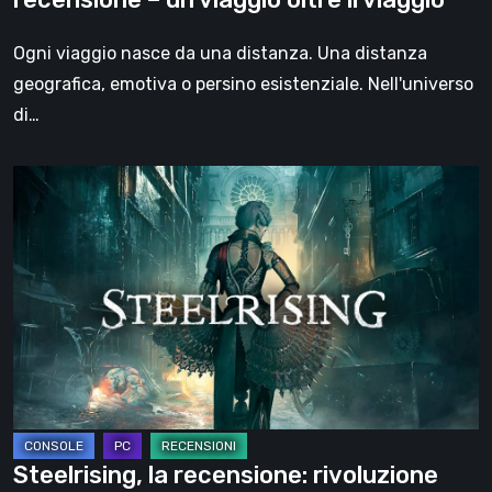
oltre
il
Ogni viaggio nasce da una distanza. Una distanza
viaggio
geografica, emotiva o persino esistenziale. Nell'universo
di…
Steelrising,
la
recensione:
rivoluzione
sotto
ingranaggi
Steelrising, la recensione: rivoluzione