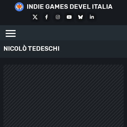
Skip
INDIE GAMES DEVEL ITALIA
to
X
Facebook
Instagram
Youtube
Bluesky
LinkedIn
content
Social
NICOLÒ TEDESCHI