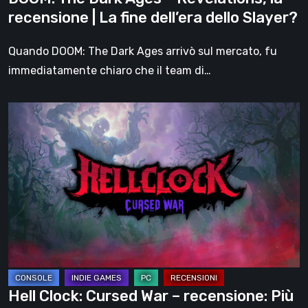
fine
recensione | La fine dell’era dello Slayer?
dell’era
dello
Quando DOOM: The Dark Ages arrivò sul mercato, fu
Slayer?
immediatamente chiaro che il team di…
Hell
Clock:
Cursed
War
–
recensione:
Più
di
un
DLC
Hell Clock: Cursed War – recensione: Più