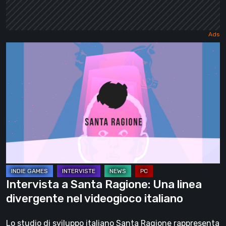
Intervista
a
Santa
Ragione:
Una
linea
divergente
nel
videogioco
italiano
Intervista a Santa Ragione: Una linea
divergente nel videogioco italiano
Lo studio di sviluppo italiano Santa Ragione rappresenta