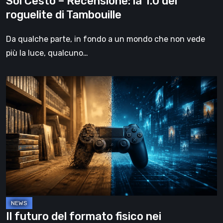
Sol Cesto – Recensione: la 1.0 del
roguelite di Tambouille
Da qualche parte, in fondo a un mondo che non vede
più la luce, qualcuno…
Il
futuro
del
formato
fisico
nei
videogiochi
Il futuro del formato fisico nei