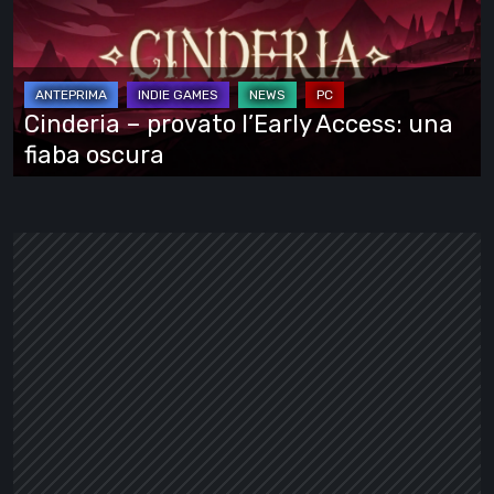
l’Early
Access:
una
fiaba
Cinderia – provato l’Early Access: una
oscura
fiaba oscura