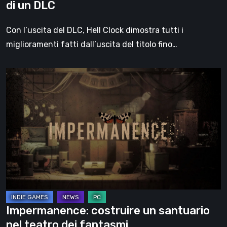
di un DLC
Con l’uscita del DLC, Hell Clock dimostra tutti i
miglioramenti fatti dall’uscita del titolo fino…
Impermanence:
costruire
un
santuario
nel
teatro
dei
fantasmi
Impermanence: costruire un santuario
nel teatro dei fantasmi