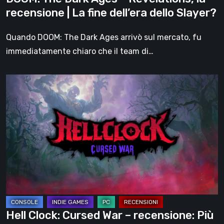
fine
recensione | La fine dell’era dello Slayer?
dell’era
dello
Quando DOOM: The Dark Ages arrivò sul mercato, fu
Slayer?
immediatamente chiaro che il team di…
Hell
Clock:
Cursed
War
–
recensione:
Più
di
un
DLC
Hell Clock: Cursed War – recensione: Più