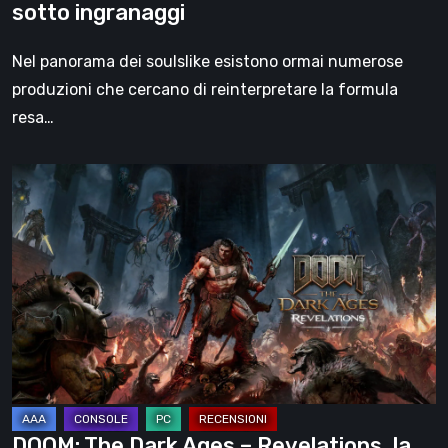
sotto ingranaggi
Nel panorama dei soulslike esistono ormai numerose
produzioni che cercano di reinterpretare la formula
resa…
DOOM:
The
Dark
Ages
–
Revelations,
la
recensione
|
La
DOOM: The Dark Ages – Revelations, la