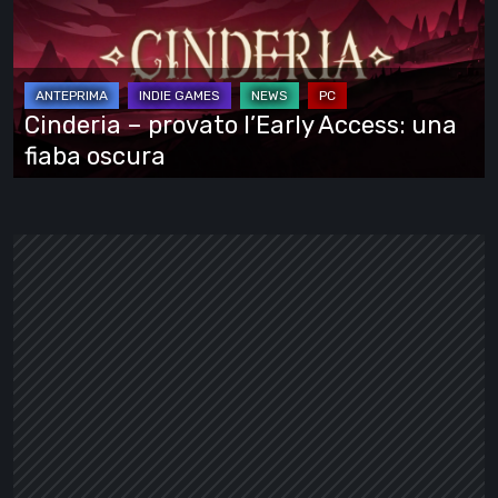
l’Early
Access:
una
fiaba
Cinderia – provato l’Early Access: una
oscura
fiaba oscura