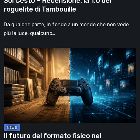
Sol Cesto – Recensione: la 1.0 del
roguelite di Tambouille
Da qualche parte, in fondo a un mondo che non vede
più la luce, qualcuno…
Il
futuro
del
formato
fisico
nei
videogiochi
Il futuro del formato fisico nei