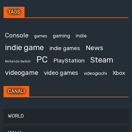
TAGS
Console
gaming
indie
games
indie game
News
indie games
PC
Steam
PlayStation
Nintendo Switch
videogame
video games
Xbox
videogiochi
CANALI
WORLD