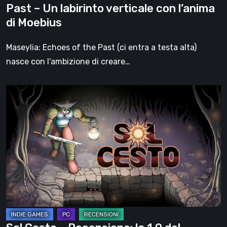
Past – Un labirinto verticale con l’anima
con
di Moebius
l’anima
di
Maseylia: Echoes of the Past (ci entra a testa alta)
Moebius
nasce con l’ambizione di creare…
Sol
Cesto
–
Recensione:
la
1.0
del
roguelite
di
Tambouille