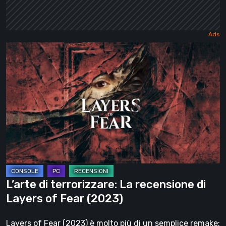
L’arte
di
terrorizzare:
La
recensione
di
Layers
of
Fear
(2023)
L’arte di terrorizzare: La recensione di
Layers of Fear (2023)
Layers of Fear (2023) è molto più di un semplice remake: