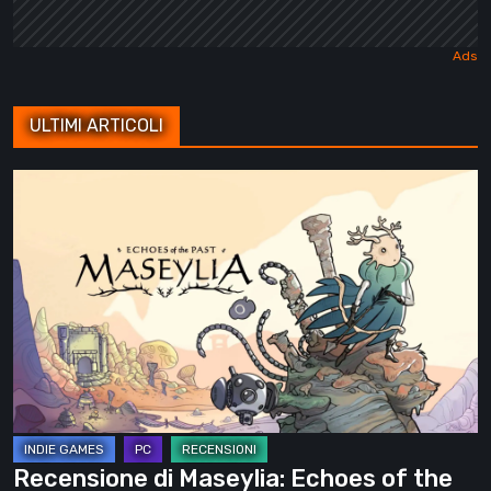
ULTIMI ARTICOLI
Recensione
di
Maseylia:
Echoes
of
the
Past
–
Un
labirinto
Recensione di Maseylia: Echoes of the
verticale