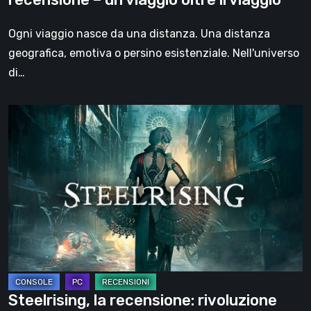
oltre
il
Ogni viaggio nasce da una distanza. Una distanza
viaggio
geografica, emotiva o persino esistenziale. Nell'universo
di…
Steelrising,
la
recensione:
rivoluzione
sotto
ingranaggi
Steelrising, la recensione: rivoluzione