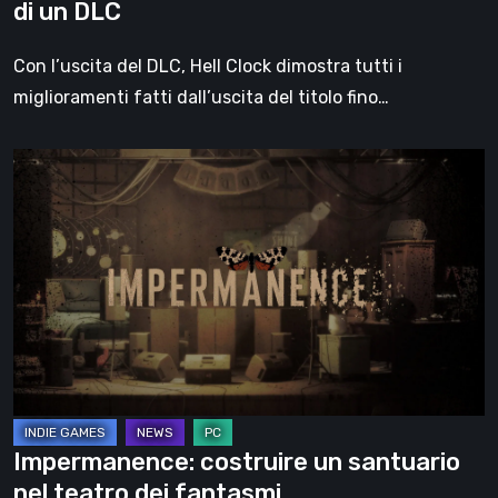
di un DLC
Con l’uscita del DLC, Hell Clock dimostra tutti i
miglioramenti fatti dall’uscita del titolo fino…
Impermanence:
costruire
un
santuario
nel
teatro
dei
fantasmi
Impermanence: costruire un santuario
nel teatro dei fantasmi