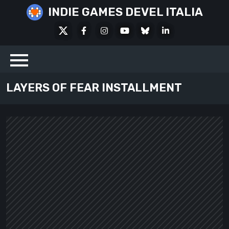
Skip
INDIE GAMES DEVEL ITALIA
to
X
Facebook
Instagram
Youtube
Bluesky
LinkedIn
content
Social
LAYERS OF FEAR INSTALLMENT