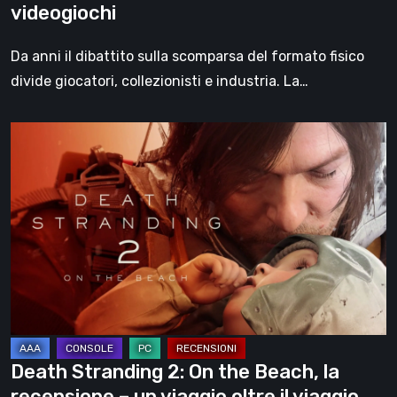
videogiochi
Da anni il dibattito sulla scomparsa del formato fisico
divide giocatori, collezionisti e industria. La…
Death
Stranding
2:
On
the
Beach,
la
recensione
–
un
Death Stranding 2: On the Beach, la
viaggio
recensione – un viaggio oltre il viaggio