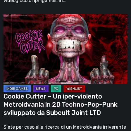
videogioco di Iphigames, in…
Cookie
Cutter
–
Un
iper-
violento
Metroidvania
in
2D
Techno-
Cookie Cutter – Un iper-violento
Pop-
Metroidvania in 2D Techno-Pop-Punk
Punk
sviluppato da Subcult Joint LTD
sviluppato
da
Siete per caso alla ricerca di un Metroidvania irriverente