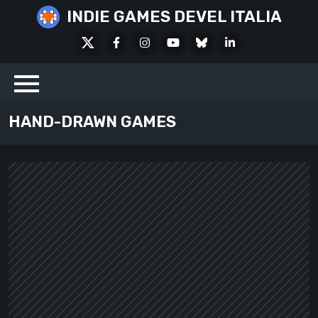
Skip
INDIE GAMES DEVEL ITALIA
to
X
Facebook
Instagram
Youtube
Bluesky
LinkedIn
content
Social
HAND-DRAWN GAMES