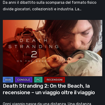
Da anni il dibattito sulla scomparsa del formato fisico
divide giocatori, collezionisti e industria. La…
Death
Stranding
2:
On
the
Beach,
la
recensione
–
un
Death Stranding 2: On the Beach, la
viaggio
recensione – un viaggio oltre il viaggio
oltre
il
Ogni viaggio nasce da una distanza. Una distanza