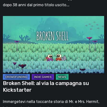
dopo 38 anni dal primo titolo uscito.…
Broken
Shell:
al
via
la
campagna
su
Kickstarter
Broken Shell: al via la campagna su
Kickstarter
Immergetevi nella toccante storia di Mr. e Mrs. Hermit,