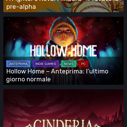
pre-
pre-alpha
alpha
Hollow
Home
–
Anteprima:
l’ultimo
giorno
normale
Hollow Home – Anteprima: l’ultimo
giorno normale
Cinderia
–
provato
l’Early
Access: