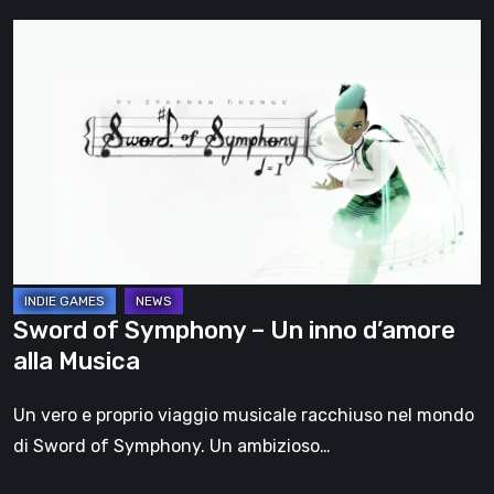
Sword
of
Symphony
–
Un
inno
d’amore
alla
Musica
Sword of Symphony – Un inno d’amore
alla Musica
Un vero e proprio viaggio musicale racchiuso nel mondo
di Sword of Symphony. Un ambizioso…