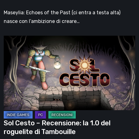
l’anima
di
Maseylia: Echoes of the Past (ci entra a testa alta)
Moebius
nasce con l’ambizione di creare…
Sol
Cesto
–
Recensione:
la
1.0
del
roguelite
di
Tambouille
Sol Cesto – Recensione: la 1.0 del
roguelite di Tambouille