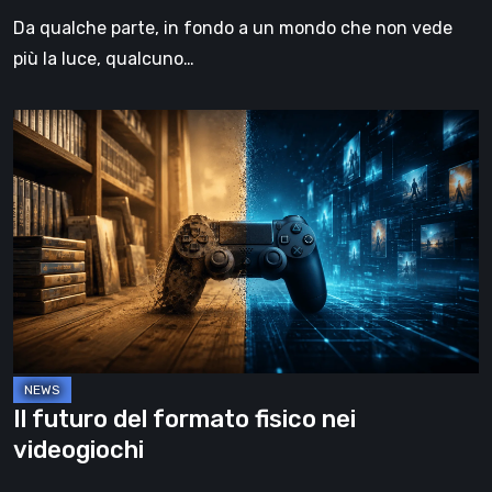
Da qualche parte, in fondo a un mondo che non vede
più la luce, qualcuno…
Il
futuro
del
formato
fisico
nei
videogiochi
Il futuro del formato fisico nei
videogiochi