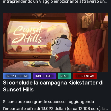
intraprendendo un viaggio emozionante attraverso un…
Si
conclude
la
campagna
Kickstarter
di
Sunset
Hills
Si conclude la campagna Kickstarter di
Sunset Hills
Si conclude con grande successo, raggiungendo
l’importante cifra di 13.092 dollari (circa 12.108 euro), la…