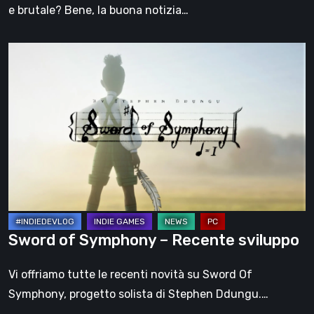
Subcult
e brutale? Bene, la buona notizia…
Joint
LTD
Sword
of
Symphony
–
Recente
sviluppo
Sword of Symphony – Recente sviluppo
Vi offriamo tutte le recenti novità su Sword Of
Symphony, progetto solista di Stephen Ddungu.…