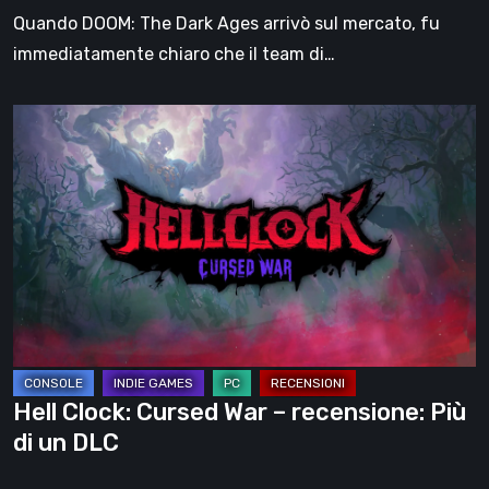
dello
Quando DOOM: The Dark Ages arrivò sul mercato, fu
Slayer?
immediatamente chiaro che il team di…
Hell
Clock:
Cursed
War
–
recensione:
Più
di
un
DLC
Hell Clock: Cursed War – recensione: Più
di un DLC