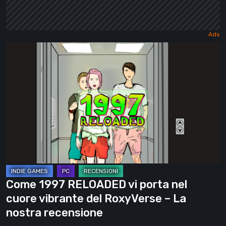
Come
1997
RELOADED
vi
porta
nel
cuore
vibrante
del
RoxyVerse
Come 1997 RELOADED vi porta nel
–
cuore vibrante del RoxyVerse – La
La
nostra recensione
nostra