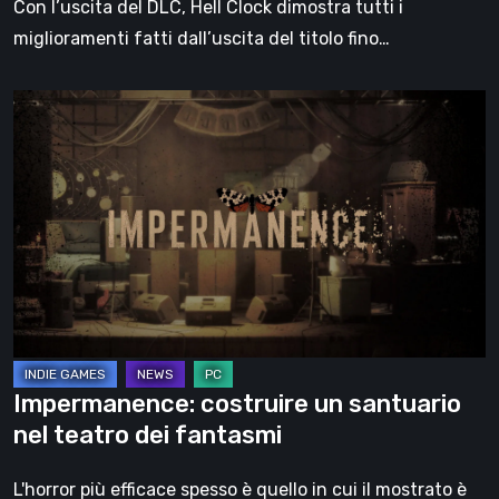
Con l’uscita del DLC, Hell Clock dimostra tutti i
miglioramenti fatti dall’uscita del titolo fino…
Impermanence:
costruire
un
santuario
nel
teatro
dei
fantasmi
Impermanence: costruire un santuario
nel teatro dei fantasmi
L'horror più efficace spesso è quello in cui il mostrato è