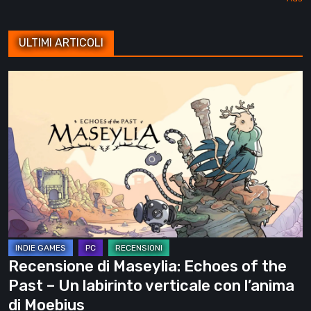
ULTIMI ARTICOLI
Recensione
di
Maseylia:
Echoes
of
the
Past
–
Un
labirinto
Recensione di Maseylia: Echoes of the
verticale
Past – Un labirinto verticale con l’anima
con
di Moebius