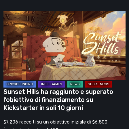
Sunset
Hills
ha
raggiunto
e
superato
l’obiettivo
di
finanziamento
su
Sunset Hills ha raggiunto e superato
Kickstarter
l’obiettivo di finanziamento su
in
Kickstarter in soli 10 giorni
soli
10
$7,206 raccolti su un obiettivo iniziale di $6,800
giorni