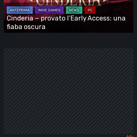
una
fiaba
Cinderia – provato l’Early Access: una
oscura
fiaba oscura