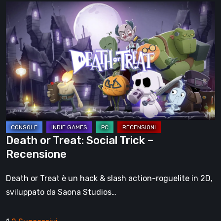
Death
or
Treat:
Social
Trick
–
Recensione
Death or Treat: Social Trick –
Recensione
Death or Treat è un hack & slash action-roguelite in 2D,
sviluppato da Saona Studios…