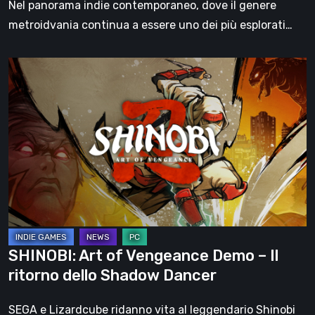
Nel panorama indie contemporaneo, dove il genere
metroidvania continua a essere uno dei più esplorati…
SHINOBI:
Art
of
Vengeance
Demo
–
Il
ritorno
dello
Shadow
SHINOBI: Art of Vengeance Demo – Il
Dancer
ritorno dello Shadow Dancer
SEGA e Lizardcube ridanno vita al leggendario Shinobi