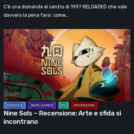
recensione
C'è una domanda al centro di 1997 RELOADED che vale
davvero la pena farsi: come…
Nine
Sols
–
Recensione:
Arte
e
sfida
si
incontrano
Nine Sols – Recensione: Arte e sfida si
incontrano