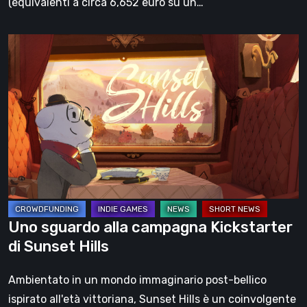
(equivalenti a circa 6,652 euro su un…
Uno
sguardo
alla
campagna
Kickstarter
di
Sunset
Hills
Uno sguardo alla campagna Kickstarter
di Sunset Hills
Ambientato in un mondo immaginario post-bellico
ispirato all'età vittoriana, Sunset Hills è un coinvolgente