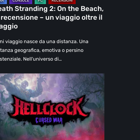
eath Stranding 2: On the Beach,
aggio
 recensione – un viaggio oltre il
re
iaggio
aggio
ni viaggio nasce da una distanza. Una
stanza geografica, emotiva o persino
stenziale. Nell'universo di…
l
ck:
rsed
r
censione:
ù