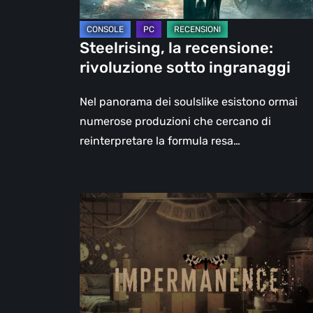
Steelrising, la recensione:
rivoluzione sotto ingranaggi
Nel panorama dei soulslike esistono ormai
numerose produzioni che cercano di
reinterpretare la formula resa…
Impermanence:
costruire
un
santuario
nel
teatro