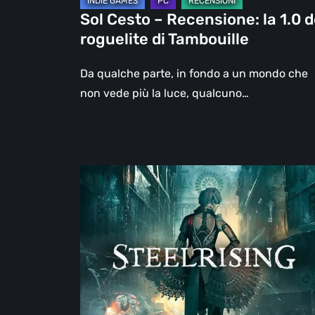
Tambouille
Sol Cesto – Recensione: la 1.0 d
roguelite di Tambouille
Da qualche parte, in fondo a un mondo che
non vede più la luce, qualcuno…
Steelrising,
la
recensione:
rivoluzione
sotto
ingranaggi