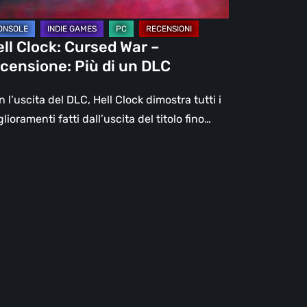
C
ll Clock: Cursed War –
censione: Più di un DLC
 l’uscita del DLC, Hell Clock dimostra tutti i
lioramenti fatti dall’uscita del titolo fino…