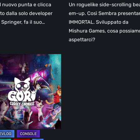
 il nuovo punta e clicca
Un roguelike side-scrolling be
ato dalla solo developer
em-up. Così Sembra presentar
 Springer, fa il suo…
IMMORTAL. Sviluppato da
Mishura Games, cosa possiam
aspettarci?
e
o