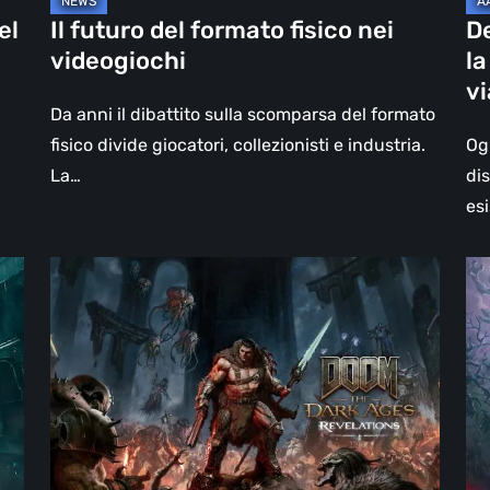
un
el
Il futuro del formato fisico nei
D
vi
videogiochi
la
olt
v
il
Da anni il dibattito sulla scomparsa del formato
vi
fisico divide giocatori, collezionisti e industria.
Og
La…
di
esi
DOOM:
Hel
The
Clo
Dark
Cu
Ages
Wa
–
–
Revelations,
re
la
Pi
recensione
di