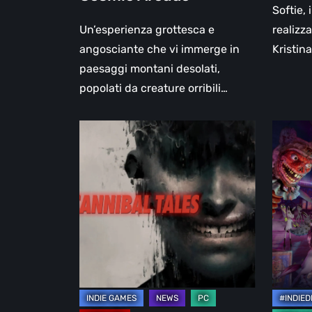
Softie,
Un’esperienza grottesca e
realizz
angosciante che vi immerge in
Kristina
paesaggi montani desolati,
popolati da creature orribili…
Cannibal
Gori:
Tales
Cuddle
–
Carnag
L’Eredità
–
di
Abbiam
Ruggero
Giocato
Deodato
la
in
Demo
un
Videogioco