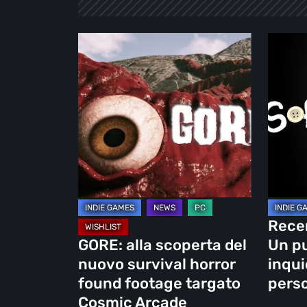
GORE:
Recens
alla
di
scoperta
Softie:
del
Un
nuovo
punta
survival
e
horror
clicca
found
inquiet
footage
e
targato
persona
Recen
Cosmic
GORE: alla scoperta del
Un pu
Arcade
nuovo survival horror
inqui
found footage targato
pers
Cosmic Arcade