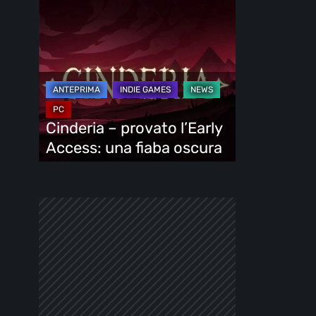
Cinderia
–
provato
l’Early
Access:
una
fiaba
Cinderia – provato l’Early
oscura
Access: una fiaba oscura