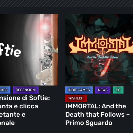
ione
IMMORTAL:
And
the
Death
that
Follows
–
ante
Primo
Sguardo
le
sione di Softie:
nta e clicca
IMMORTAL: And the
etante e
Death that Follows –
onale
Primo Sguardo