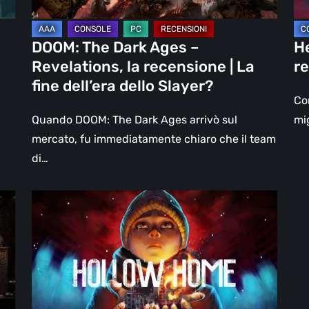
|
un
La
DL
DOOM: The Dark Ages –
He
fine
Revelations, la recensione | La
re
dell’era
fine dell’era dello Slayer?
dello
Con
Slayer?
Quando DOOM: The Dark Ages arrivò sul
mig
mercato, fu immediatamente chiaro che il team
di…
Hollow
Home
–
Anteprima:
l’ultimo
giorno