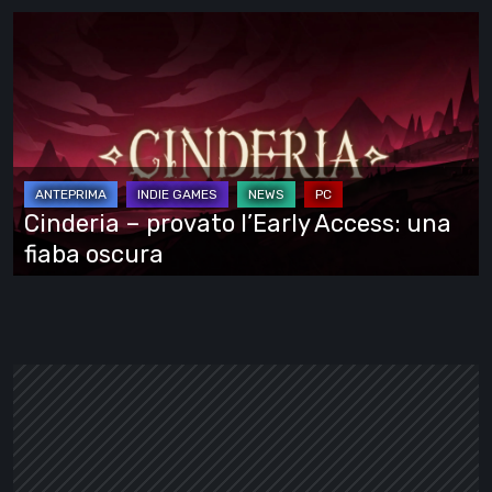
Cinderia
–
provato
l’Early
Access:
una
fiaba
Cinderia – provato l’Early Access: una
oscura
fiaba oscura