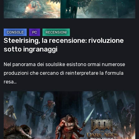
Steelrising, la recensione: rivoluzione
sotto ingranaggi
Nel panorama dei soulslike esistono ormai numerose
produzioni che cercano di reinterpretare la formula
resa…
DOOM:
The
Dark
Ages
–
Revelations,