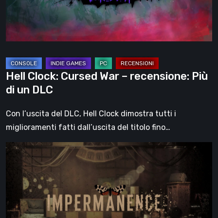
Più
di
un
DLC
Hell Clock: Cursed War – recensione: Più
di un DLC
Con l’uscita del DLC, Hell Clock dimostra tutti i
miglioramenti fatti dall’uscita del titolo fino…
Impermanence:
costruire
un
santuario
nel
teatro