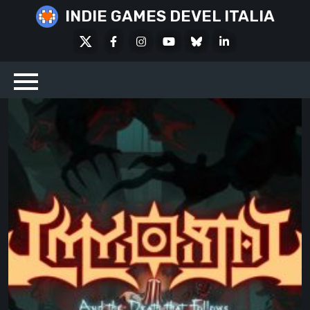
Skip
INDIE GAMES DEVEL ITALIA
to
X
Facebook
Instagram
Youtube
Bluesky
LinkedIn
content
Social