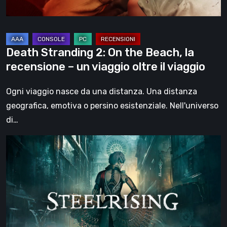
recensione
–
un
viaggio
Death Stranding 2: On the Beach, la
oltre
recensione – un viaggio oltre il viaggio
il
viaggio
Ogni viaggio nasce da una distanza. Una distanza
geografica, emotiva o persino esistenziale. Nell'universo
di…
Steelrising,
la
recensione:
rivoluzione
sotto
ingranaggi