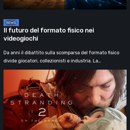
Il futuro del formato fisico nei
videogiochi
Da anni il dibattito sulla scomparsa del formato fisico
divide giocatori, collezionisti e industria. La…
Death
Stranding
2:
On
the
Beach,
la