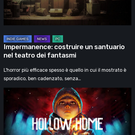
dei
fantasmi
Impermanence: costruire un santuario
nel teatro dei fantasmi
L'horror più efficace spesso è quello in cui il mostrato è
sporadico, ben cadenzato, senza…
Hollow
Home
–
Anteprima:
l’ultimo
giorno