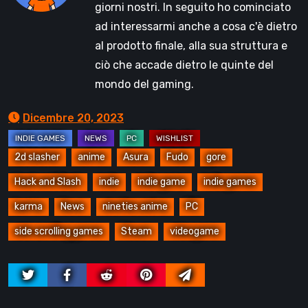
giorni nostri. In seguito ho cominciato
ad interessarmi anche a cosa c'è dietro
al prodotto finale, alla sua struttura e
ciò che accade dietro le quinte del
mondo del gaming.
Dicembre 20, 2023
2d slasher
anime
Asura
Fudo
gore
Hack and Slash
indie
indie game
indie games
karma
News
nineties anime
PC
side scrolling games
Steam
videogame