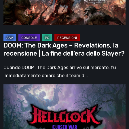
la
recensione
|
La
fine
DOOM: The Dark Ages – Revelations, la
dell’era
recensione | La fine dell’era dello Slayer?
dello
Slayer?
Quando DOOM: The Dark Ages arrivò sul mercato, fu
immediatamente chiaro che il team di…
Hell
Clock:
Cursed
War
–
recensione: