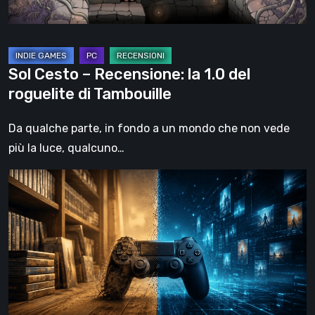
roguelite
di
Tambouille
Sol Cesto – Recensione: la 1.0 del
roguelite di Tambouille
Da qualche parte, in fondo a un mondo che non vede
più la luce, qualcuno…
Il
futuro
del
formato
fisico
nei
videogiochi