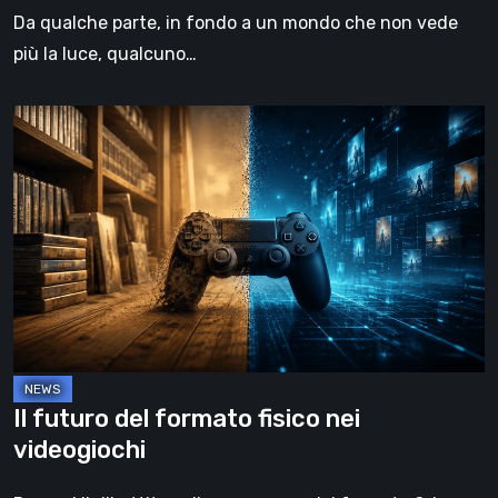
Da qualche parte, in fondo a un mondo che non vede
più la luce, qualcuno…
Il
futuro
del
formato
fisico
nei
videogiochi
Il futuro del formato fisico nei
videogiochi