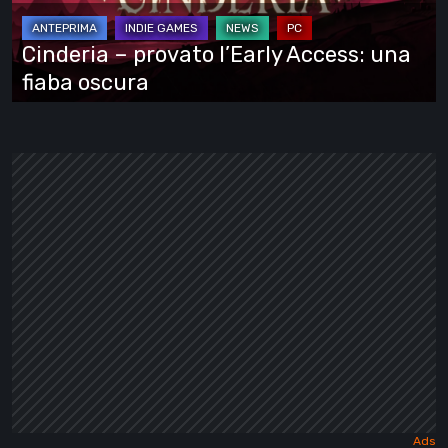
una
fiaba
Cinderia – provato l’Early Access: una
oscura
fiaba oscura