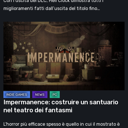
Con l’uscita del DLC, Hell Clock dimostra tutti i
miglioramenti fatti dall’uscita del titolo fino…
Impermanence:
costruire
un
santuario
nel
teatro
dei
fantasmi
Impermanence: costruire un santuario
nel teatro dei fantasmi
L'horror più efficace spesso è quello in cui il mostrato è