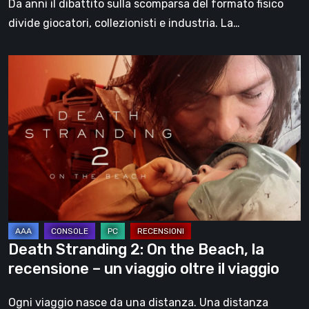
Da anni il dibattito sulla scomparsa del formato fisico
divide giocatori, collezionisti e industria. La…
Death
Stranding
2:
On
the
Beach,
la
recensione
–
un
Death Stranding 2: On the Beach, la
viaggio
recensione – un viaggio oltre il viaggio
oltre
il
Ogni viaggio nasce da una distanza. Una distanza