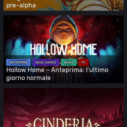
pre-
pre-alpha
alpha
Hollow
Home
–
Anteprima:
l’ultimo
giorno
normale
Hollow Home – Anteprima: l’ultimo
giorno normale
Cinderia
–
provato
l’Early
Access: