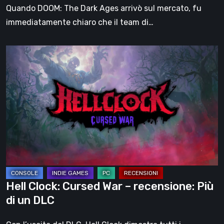
dello
Quando DOOM: The Dark Ages arrivò sul mercato, fu
Slayer?
immediatamente chiaro che il team di…
Hell
Clock:
Cursed
War
–
recensione:
Più
di
un
DLC
Hell Clock: Cursed War – recensione: Più
di un DLC