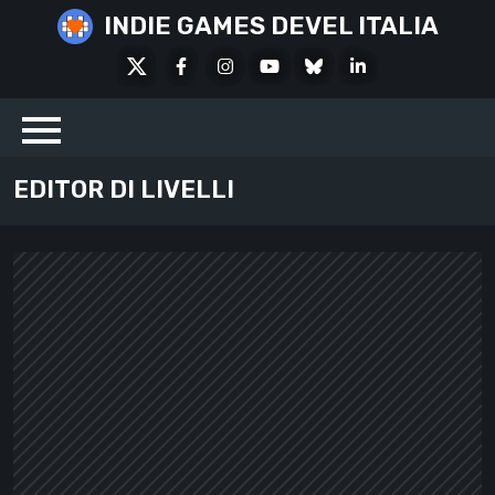
Skip
INDIE GAMES DEVEL ITALIA
to
X
Facebook
Instagram
Youtube
Bluesky
LinkedIn
content
Social
EDITOR DI LIVELLI