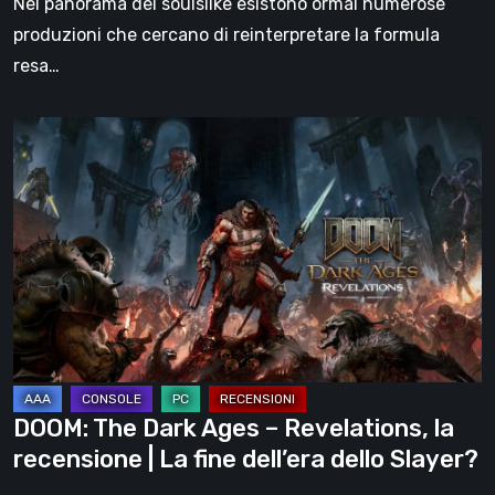
Nel panorama dei soulslike esistono ormai numerose
produzioni che cercano di reinterpretare la formula
resa…
DOOM:
The
Dark
Ages
–
Revelations,
la
recensione
|
La
DOOM: The Dark Ages – Revelations, la
fine
recensione | La fine dell’era dello Slayer?
dell’era