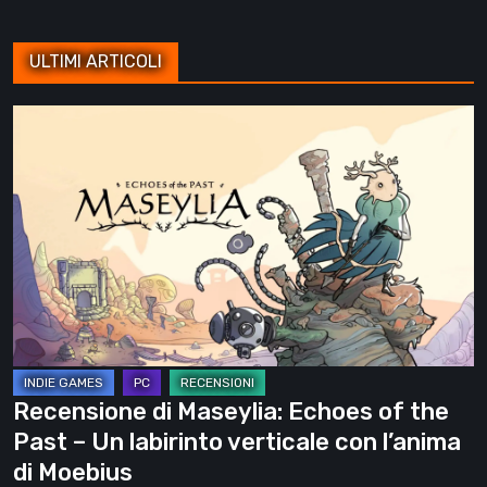
ULTIMI ARTICOLI
Recensione
di
Maseylia:
Echoes
of
the
Past
–
Un
labirinto
Recensione di Maseylia: Echoes of the
verticale
Past – Un labirinto verticale con l’anima
con
di Moebius
l’anima