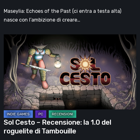
di
Maseylia: Echoes of the Past (ci entra a testa alta)
Moebius
nasce con l’ambizione di creare…
Sol
Cesto
–
Recensione:
la
1.0
del
roguelite
di
Tambouille
Sol Cesto – Recensione: la 1.0 del
roguelite di Tambouille