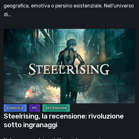
viaggio
geografica, emotiva o persino esistenziale. Nell'universo
di…
Steelrising,
la
recensione:
rivoluzione
sotto
ingranaggi
Steelrising, la recensione: rivoluzione
sotto ingranaggi