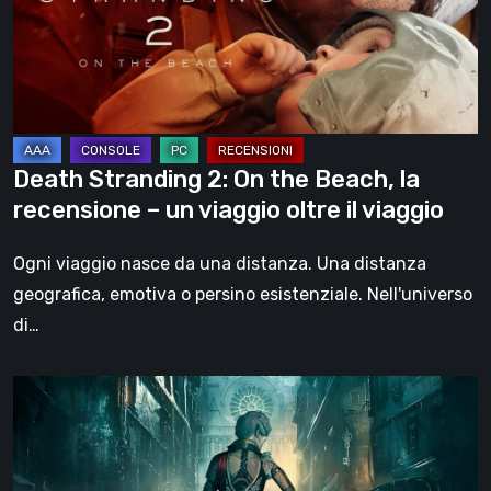
the
Beach,
la
recensione
–
un
Death Stranding 2: On the Beach, la
viaggio
recensione – un viaggio oltre il viaggio
oltre
il
Ogni viaggio nasce da una distanza. Una distanza
viaggio
geografica, emotiva o persino esistenziale. Nell'universo
di…
Steelrising,
la
recensione:
rivoluzione