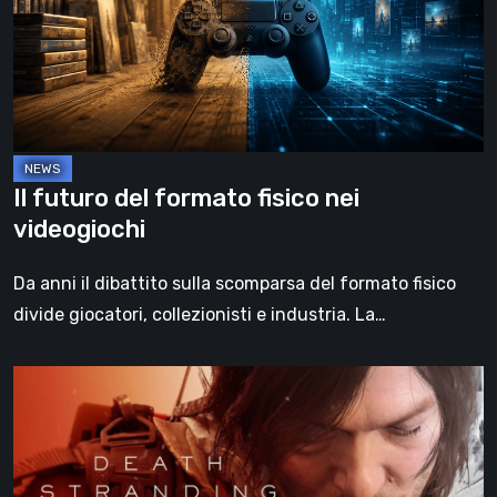
fisico
nei
videogiochi
Il futuro del formato fisico nei
videogiochi
Da anni il dibattito sulla scomparsa del formato fisico
divide giocatori, collezionisti e industria. La…
Death
Stranding
2:
On