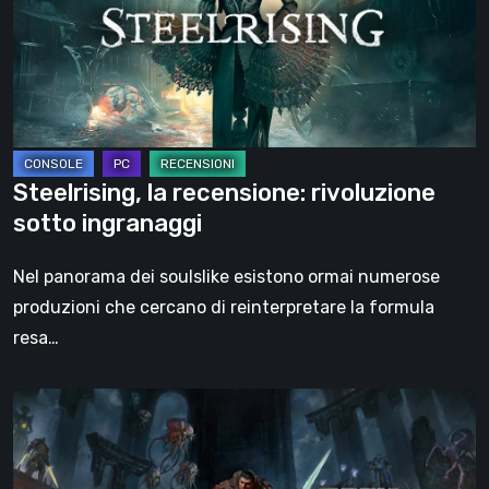
sotto
ingranaggi
Steelrising, la recensione: rivoluzione
sotto ingranaggi
Nel panorama dei soulslike esistono ormai numerose
produzioni che cercano di reinterpretare la formula
resa…
DOOM:
The
Dark