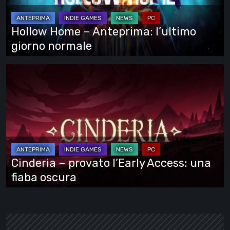
giorno
normale
Hollow Home – Anteprima: l’ultimo
giorno normale
Cinderia
–
provato
l’Early
Access:
una
fiaba
Cinderia – provato l’Early Access: una
oscura
fiaba oscura