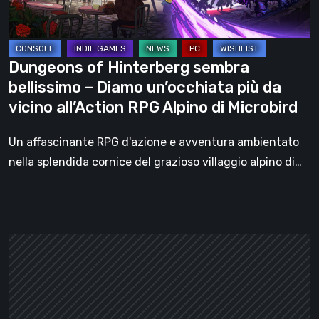
un’occhiata
più
da
Dungeons of Hinterberg sembra
vicino
bellissimo – Diamo un’occhiata più da
all’Action
vicino all’Action RPG Alpino di Microbird
RPG
Alpino
Un affascinante RPG d'azione e avventura ambientato
di
nella splendida cornice del grazioso villaggio alpino di…
Microbird