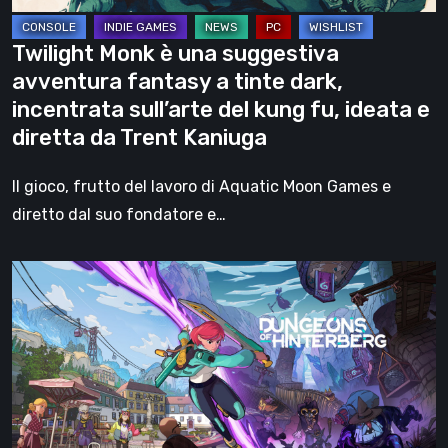
tinte
dark,
Twilight Monk è una suggestiva
incentrata
avventura fantasy a tinte dark,
sull’arte
incentrata sull’arte del kung fu, ideata e
del
diretta da Trent Kaniuga
kung
fu,
Il gioco, frutto del lavoro di Aquatic Moon Games e
ideata
diretto dal suo fondatore e…
e
diretta
Dungeons
da
of
Trent
Hinterberg
Kaniuga
sembra
bellissimo
–
Diamo