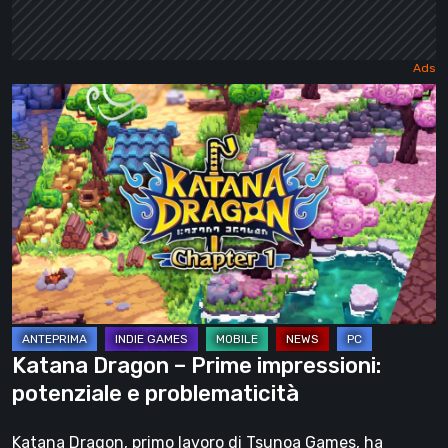
Katana
Dragon
–
Prime
impressioni:
potenziale
e
problematicità
Katana Dragon – Prime impressioni:
potenziale e problematicità
Katana Dragon, primo lavoro di Tsunoa Games, ha