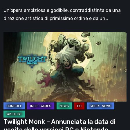
ibrida
Un'opera ambiziosa e godibile, contraddistinta da una
tra
direzione artistica di primissimo ordine e da un…
GdR
e
Twilight
Metroidvania
Monk
ideata
–
da
Annunciata
Trent
la
Kaniuga
data
di
uscita
delle
versioni
PC
Twilight Monk – Annunciata la data di
e
uscita delle versioni PC e Nintendo