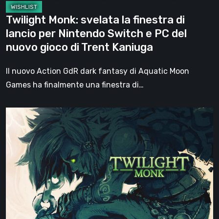
e
Twilight Monk: svelata la finestra di
PC
lancio per Nintendo Switch e PC del
del
nuovo gioco di Trent Kaniuga
nuovo
gioco
Il nuovo Action GdR dark fantasy di Aquatic Moon
di
Games ha finalmente una finestra di…
Trent
Kaniuga
Twilight
Monk
è
una
suggestiva
avventura
fantasy
a