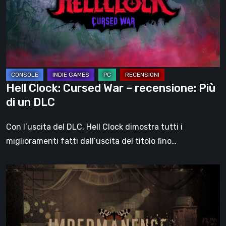
–
recensione:
Più
di
un
DLC
Hell Clock: Cursed War – recensione: Più
di un DLC
Con l’uscita del DLC, Hell Clock dimostra tutti i
miglioramenti fatti dall’uscita del titolo fino…
Impermanence:
costruire
un
santuario