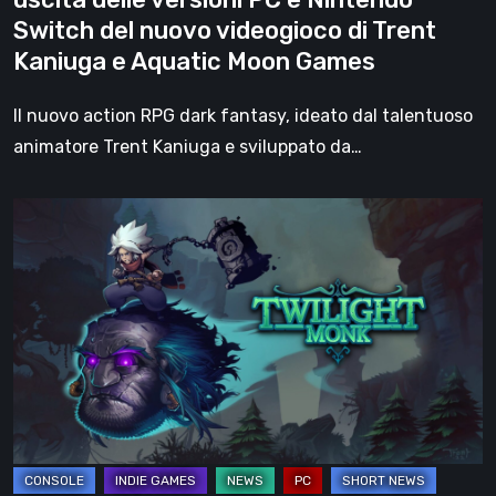
Nintendo
Switch del nuovo videogioco di Trent
Switch
Kaniuga e Aquatic Moon Games
del
nuovo
Il nuovo action RPG dark fantasy, ideato dal talentuoso
videogioco
animatore Trent Kaniuga e sviluppato da…
di
Trent
Twilight
Kaniuga
Monk:
e
svelata
Aquatic
la
Moon
finestra
Games
di
lancio
per
Nintendo
Switch