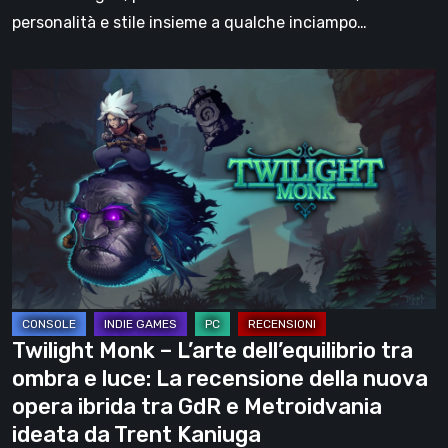
personalità e stile insieme a qualche inciampo…
Twilight
Monk
–
L’arte
dell’equilibrio
tra
ombra
e
luce:
La
Twilight Monk – L’arte dell’equilibrio tra
recensione
ombra e luce: La recensione della nuova
della
opera ibrida tra GdR e Metroidvania
nuova
ideata da Trent Kaniuga
opera