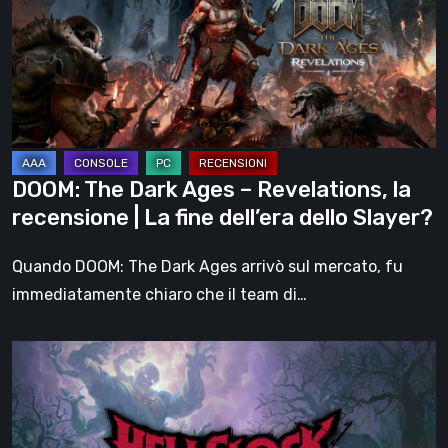
Ages
–
Revelations,
la
recensione
|
La
DOOM: The Dark Ages – Revelations, la
fine
recensione | La fine dell’era dello Slayer?
dell’era
dello
Quando DOOM: The Dark Ages arrivò sul mercato, fu
Slayer?
immediatamente chiaro che il team di…
Hell
Clock:
Cursed
War