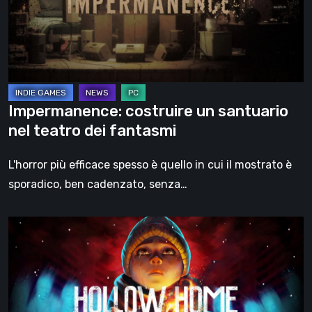
nel
teatro
dei
fantasmi
Impermanence: costruire un santuario
nel teatro dei fantasmi
L'horror più efficace spesso è quello in cui il mostrato è
sporadico, ben cadenzato, senza…
Hollow
Home
–
Anteprima:
l’ultimo