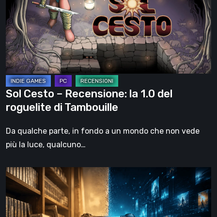
Recensione:
la
1.0
del
roguelite
di
Tambouille
Sol Cesto – Recensione: la 1.0 del
roguelite di Tambouille
Da qualche parte, in fondo a un mondo che non vede
più la luce, qualcuno…
Il
futuro
del
formato