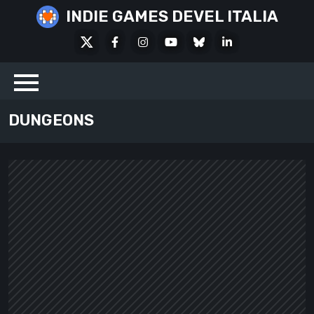
Skip
INDIE GAMES DEVEL ITALIA
to
X
Facebook
Instagram
Youtube
Bluesky
LinkedIn
content
Social
DUNGEONS