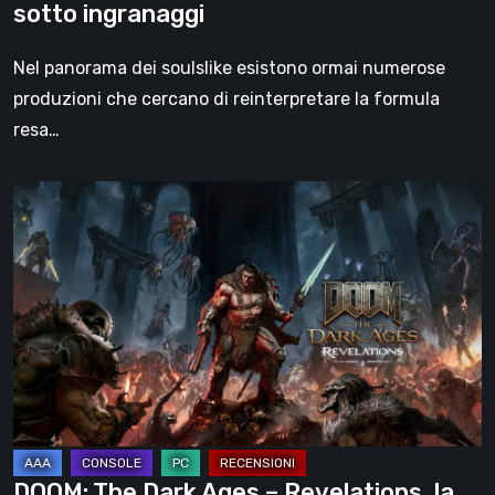
sotto ingranaggi
Nel panorama dei soulslike esistono ormai numerose
produzioni che cercano di reinterpretare la formula
resa…
DOOM:
The
Dark
Ages
–
Revelations,
la
recensione
|
La
DOOM: The Dark Ages – Revelations, la