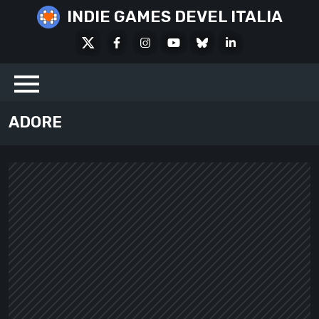
Skip
INDIE GAMES DEVEL ITALIA
to
X
Facebook
Instagram
Youtube
Bluesky
LinkedIn
content
Social
ADORE