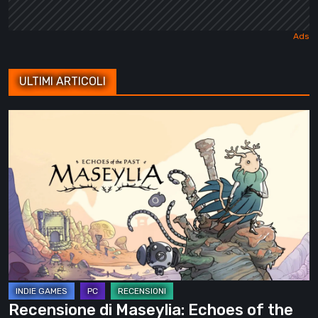
ULTIMI ARTICOLI
Recensione
di
Maseylia:
Echoes
of
the
Past
–
Un
labirinto
Recensione di Maseylia: Echoes of the
verticale