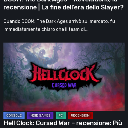
fine
recensione | La fine dell’era dello Slayer?
dell’era
dello
Quando DOOM: The Dark Ages arrivò sul mercato, fu
Slayer?
immediatamente chiaro che il team di…
Hell
Clock:
Cursed
War
–
recensione:
Più
di
un
DLC
Hell Clock: Cursed War – recensione: Più