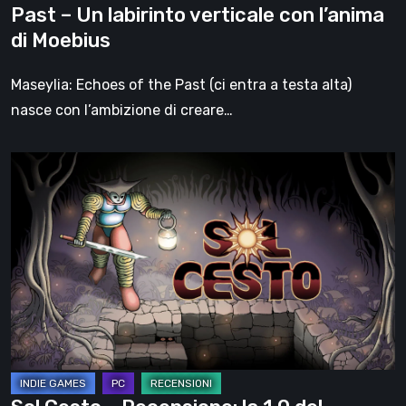
Past – Un labirinto verticale con l’anima
con
di Moebius
l’anima
di
Maseylia: Echoes of the Past (ci entra a testa alta)
Moebius
nasce con l’ambizione di creare…
Sol
Cesto
–
Recensione:
la
1.0
del
roguelite
di
Tambouille