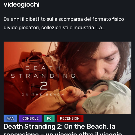
videogiochi
Da anni il dibattito sulla scomparsa del formato fisico
divide giocatori, collezionisti e industria. La…
Death
Stranding
2:
On
the
Beach,
la
recensione
–
un
Death Stranding 2: On the Beach, la
viaggio
recensione – un viaggio oltre il viaggio