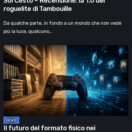
Sol Cesto – Recensione: la 1.0 del
roguelite di Tambouille
Da qualche parte, in fondo a un mondo che non vede
più la luce, qualcuno…
Il
futuro
del
formato
fisico
nei
videogiochi
Il futuro del formato fisico nei