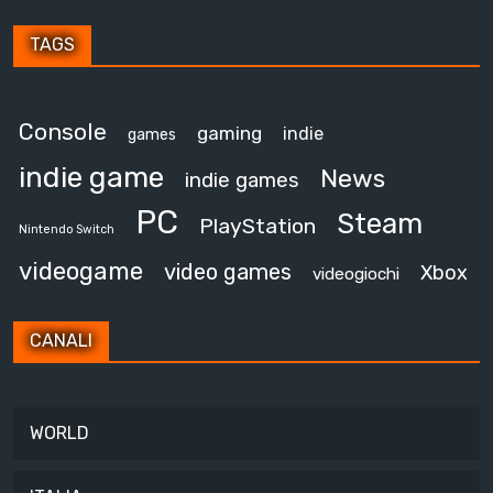
TAGS
Console
gaming
indie
games
indie game
News
indie games
PC
Steam
PlayStation
Nintendo Switch
videogame
video games
Xbox
videogiochi
CANALI
WORLD