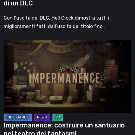
di un DLC
Con l’uscita del DLC, Hell Clock dimostra tutti i
miglioramenti fatti dall’uscita del titolo fino…
Impermanence:
costruire
un
santuario
nel
teatro
dei
fantasmi
Impermanence: costruire un santuario
nel teatro dei fantasmi