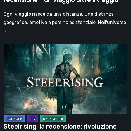
oltre
il
Ogni viaggio nasce da una distanza. Una distanza
viaggio
geografica, emotiva o persino esistenziale. Nell'universo
di…
Steelrising,
la
recensione:
rivoluzione
sotto
ingranaggi
Steelrising, la recensione: rivoluzione