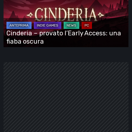
l’Early
Access:
una
fiaba
Cinderia – provato l’Early Access: una
oscura
fiaba oscura