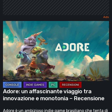
Adore:
un
affascinante
viaggio
tra
innovazione
e
monotonia
–
Recensione
Adore: un affascinante viaggio tra
innovazione e monotonia – Recensione
Adore è un ambizioso indie game brasiliano che tenta di