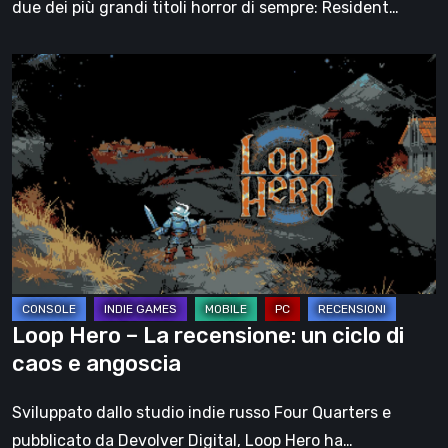
due dei più grandi titoli horror di sempre: Resident…
Loop
Hero
–
La
recensione:
un
ciclo
di
caos
e
Loop Hero – La recensione: un ciclo di
angoscia
caos e angoscia
Sviluppato dallo studio indie russo Four Quarters e
pubblicato da Devolver Digital, Loop Hero ha…