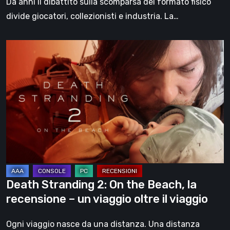
Da anni il dibattito sulla scomparsa del formato fisico
divide giocatori, collezionisti e industria. La…
Death
Stranding
2:
On
the
Beach,
la
recensione
–
un
Death Stranding 2: On the Beach, la
viaggio
recensione – un viaggio oltre il viaggio
oltre
il
Ogni viaggio nasce da una distanza. Una distanza