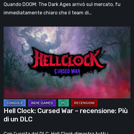
dello
Quando DOOM: The Dark Ages arrivò sul mercato, fu
Slayer?
immediatamente chiaro che il team di…
Hell
Clock:
Cursed
War
–
recensione:
Più
di
un
DLC
Hell Clock: Cursed War – recensione: Più
di un DLC
Con l’uscita del DLC, Hell Clock dimostra tutti i