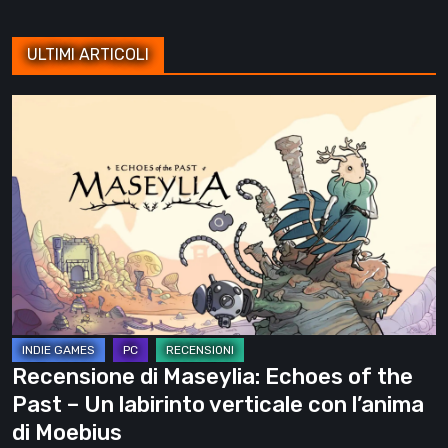
ULTIMI ARTICOLI
Recensione
di
Maseylia:
Echoes
of
the
Past
–
Un
labirinto
Recensione di Maseylia: Echoes of the
verticale
Past – Un labirinto verticale con l’anima
con
di Moebius
l’anima