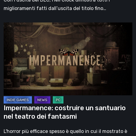
miglioramenti fatti dall’uscita del titolo fino…
Impermanence:
costruire
un
santuario
nel
teatro
dei
fantasmi
Impermanence: costruire un santuario
nel teatro dei fantasmi
L'horror più efficace spesso è quello in cui il mostrato è