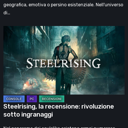
viaggio
geografica, emotiva o persino esistenziale. Nell'universo
di…
Steelrising,
la
recensione:
rivoluzione
sotto
ingranaggi
Steelrising, la recensione: rivoluzione
sotto ingranaggi