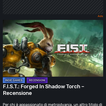
F.I.S.T.:
Forged
In
Shadow
Torch
–
Recensione
F.I.S.T.: Forged In Shadow Torch –
Recensione
Per chi è appassionato di metroidvania, un altro titolo di