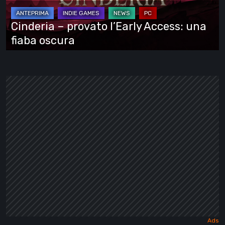
una
fiaba
Cinderia – provato l’Early Access: una
oscura
fiaba oscura