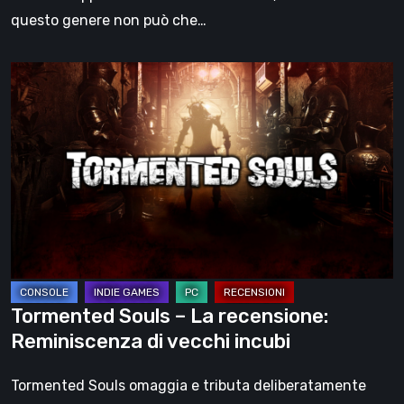
questo genere non può che…
Tormented
Souls
–
La
recensione:
Reminiscenza
di
vecchi
incubi
Tormented Souls – La recensione:
Reminiscenza di vecchi incubi
Tormented Souls omaggia e tributa deliberatamente