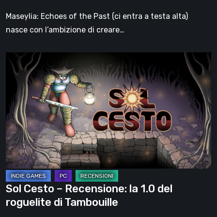
di
Maseylia: Echoes of the Past (ci entra a testa alta)
Moebius
nasce con l’ambizione di creare…
Sol
Cesto
–
Recensione:
la
1.0
del
roguelite
di
Tambouille
Sol Cesto – Recensione: la 1.0 del
roguelite di Tambouille