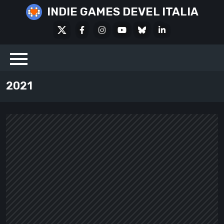
Skip
INDIE GAMES DEVEL ITALIA
to
X
Facebook
Instagram
Youtube
Bluesky
LinkedIn
content
Social
2021