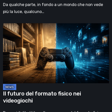
Da qualche parte, in fondo a un mondo che non vede
più la luce, qualcuno…
Il
futuro
del
formato
fisico
nei
videogiochi
Il futuro del formato fisico nei
videogiochi