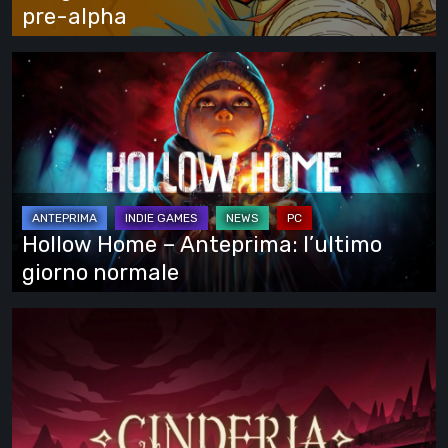
pre-
pre-alpha
alpha
Hollow
Home
–
Anteprima:
l’ultimo
giorno
normale
Hollow Home – Anteprima: l’ultimo
giorno normale
Cinderia
–
provato
l’Early
Access: