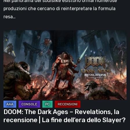
Nel panorama dei soulslike esistono ormai numerose
produzioni che cercano di reinterpretare la formula
resa…
DOOM:
The
Dark
Ages
–
Revelations,
la
recensione
|
La
DOOM: The Dark Ages – Revelations, la
fine
recensione | La fine dell’era dello Slayer?
dell’era