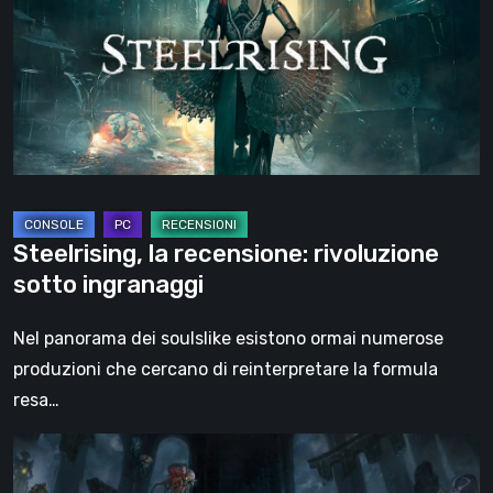
rivoluzione
sotto
ingranaggi
Steelrising, la recensione: rivoluzione
sotto ingranaggi
Nel panorama dei soulslike esistono ormai numerose
produzioni che cercano di reinterpretare la formula
resa…
DOOM:
The