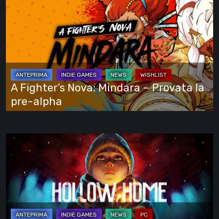
vede
Fighter’s
tutto
Nova:
Mindara
–
Provata
la
A Fighter’s Nova: Mindara – Provata la
pre-
pre-alpha
alpha
Hollow
Home
–
Anteprima:
l’ultimo
giorno