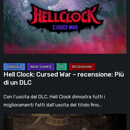
Cursed
War
–
recensione:
Più
di
un
DLC
Hell Clock: Cursed War – recensione: Più
di un DLC
Con l’uscita del DLC, Hell Clock dimostra tutti i
miglioramenti fatti dall’uscita del titolo fino…
Impermanence:
costruire