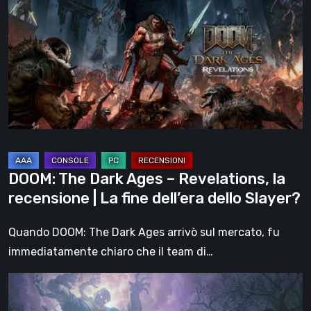
Dark
Ages
–
Revelations,
la
recensione
|
La
fine
DOOM: The Dark Ages – Revelations, la
dell’era
recensione | La fine dell’era dello Slayer?
dello
Slayer?
Quando DOOM: The Dark Ages arrivò sul mercato, fu
immediatamente chiaro che il team di…
Hell
Clock: