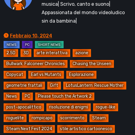
musica| Scrivo, canto e suono|
Appassionata del mondo videoludico
sin da bambina|
Febbraio 10, 2024
2.5D
3D
arte interattiva
azione
Bullwark: Falconeer Chronicles
Chasing the Unseen
Copycat
Earl vs Mutants
Esplorazione
geometrie frattali
Gift
LotusLantern: Rescue Mother
News
PC
Please touch the Artwork 2
post-apocalittico
risoluzione di enigmi
rogue-like
roguelite
rompicapo
scorrimento
Steam
Steam Next Fest 2024
stile artistico cartoonesco