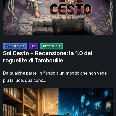
la
1.0
del
roguelite
di
Tambouille
Sol Cesto – Recensione: la 1.0 del
roguelite di Tambouille
Da qualche parte, in fondo a un mondo che non vede
più la luce, qualcuno…
Il
futuro
del
formato