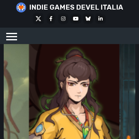
Skip
INDIE GAMES DEVEL ITALIA
to
X
Facebook
Instagram
Youtube
Bluesky
LinkedIn
content
Social