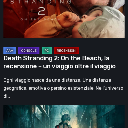
the
Beach,
la
recensione
–
un
viaggio
Death Stranding 2: On the Beach, la
oltre
recensione – un viaggio oltre il viaggio
il
viaggio
Ogni viaggio nasce da una distanza. Una distanza
geografica, emotiva o persino esistenziale. Nell'universo
di…
Steelrising,
la
recensione: