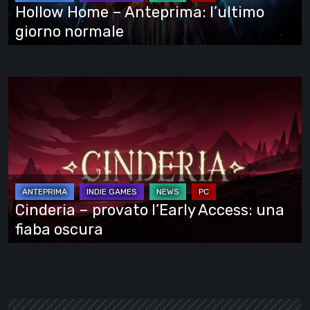
normale
Hollow Home – Anteprima: l’ultimo
giorno normale
Cinderia
–
provato
l’Early
Access:
una
fiaba
Cinderia – provato l’Early Access: una
oscura
fiaba oscura