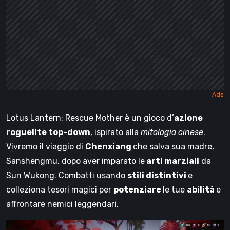
Lotus Lantern: Rescue Mother è un gioco d’
azione
roguelite top-down
, ispirato alla
mitologia cinese
.
Vivremo il viaggio di
Chenxiang
che salva sua madre,
Sanshengmu, dopo aver imparato le
arti marziali
da
Sun Wukong. Combatti usando
stili distintivi
e
colleziona tesori magici per
potenziare
le tue
abilità
e
affrontare nemici leggendari.