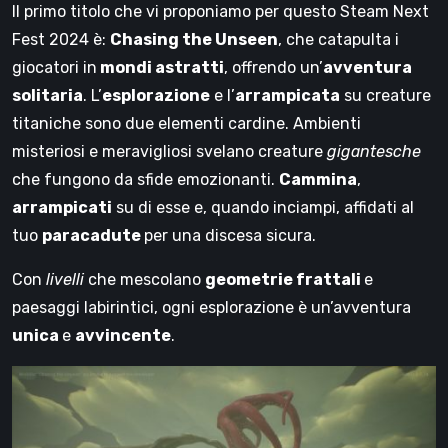
Il primo titolo che vi proponiamo per questo Steam Next
Fest 2024 è:
Chasing the Unseen
, che catapulta i
giocatori in
mondi astratti
, offrendo un’
avventura
solitaria
. L’
esplorazione
e l’
arrampicata
su creature
titaniche sono due elementi cardine. Ambienti
misteriosi e meravigliosi svelano creature
gigantesche
che fungono da sfide emozionanti.
Cammina
,
arrampicati
su di esse e, quando inciampi, affidati al
tuo
paracadute
per una discesa sicura.
Con
livelli
che mescolano
geometrie frattali
e
paesaggi labirintici, ogni esplorazione è un’avventura
unica
e
avvincente
.