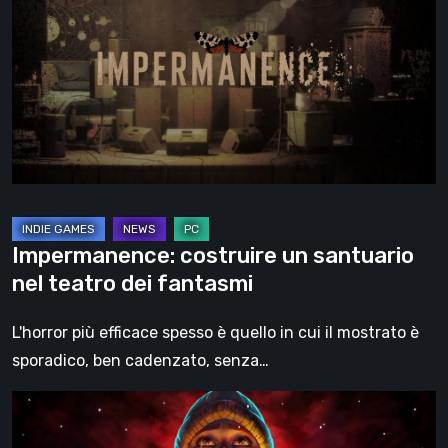
un
santuario
nel
teatro
dei
fantasmi
Impermanence: costruire un santuario
nel teatro dei fantasmi
L'horror più efficace spesso è quello in cui il mostrato è
sporadico, ben cadenzato, senza…
Hollow
Home