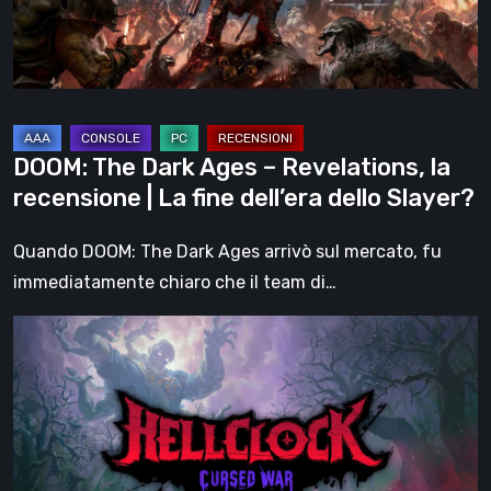
la
recensione
|
La
fine
DOOM: The Dark Ages – Revelations, la
dell’era
recensione | La fine dell’era dello Slayer?
dello
Slayer?
Quando DOOM: The Dark Ages arrivò sul mercato, fu
immediatamente chiaro che il team di…
Hell
Clock:
Cursed
War
–
recensione: