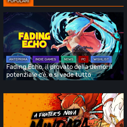
POPOLARI
Fading
Echo,
il
provato
della
demo:
il
Fading Echo, il provato della demo: il
potenziale
potenziale c’è, e si vede tutto
c’è,
e
si
A
vede
Fighter’s
tutto
Nova:
Mindara