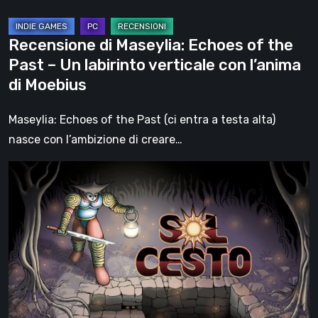
labirinto
verticale
Recensione di Maseylia: Echoes of the
con
Past – Un labirinto verticale con l’anima
l’anima
di Moebius
di
Moebius
Maseylia: Echoes of the Past (ci entra a testa alta)
nasce con l’ambizione di creare…
Sol
Cesto
–
Recensione:
la
1.0
del
roguelite