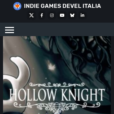
Skip
INDIE GAMES DEVEL ITALIA
to
X
Facebook
Instagram
Youtube
Bluesky
LinkedIn
content
Social