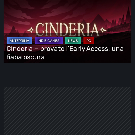
–
provato
l’Early
Access:
una
fiaba
Cinderia – provato l’Early Access: una
oscura
fiaba oscura