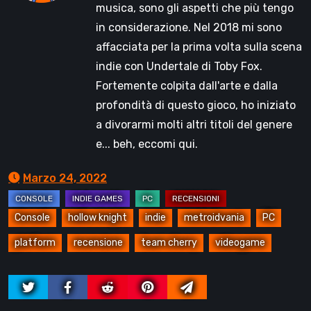
musica, sono gli aspetti che più tengo
in considerazione. Nel 2018 mi sono
affacciata per la prima volta sulla scena
indie con Undertale di Toby Fox.
Fortemente colpita dall'arte e dalla
profondità di questo gioco, ho iniziato
a divorarmi molti altri titoli del genere
e... beh, eccomi qui.
Marzo 24, 2022
Console
hollow knight
indie
metroidvania
PC
platform
recensione
team cherry
videogame