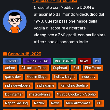
Cresciuto con MediEvil e DOOM e
affascinato dal mondo videoludico dal
1998. Questa passione nasce dalla
voglia di scoprire e ricercare il
videogioco a 360 gradi, con particolare
attenzione al panorama Indie.
Gennaio 18, 2023
anime
Attack on Titan
Cuphead
Exil
Fire Force
game dev
Goblin Slayer
hollow knight
indie dev
indie developers
indie game
Kenichiro Suehiro
kickstarter
metroidvania
Mystic Clockwork Studio
Napat Saeung
Netflix
News
NieR:Automata
PC