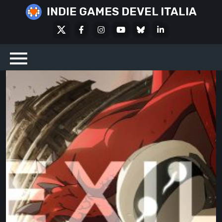
Skip
INDIE GAMES DEVEL ITALIA
to
X
Facebook
Instagram
Youtube
Bluesky
LinkedIn
content
Social