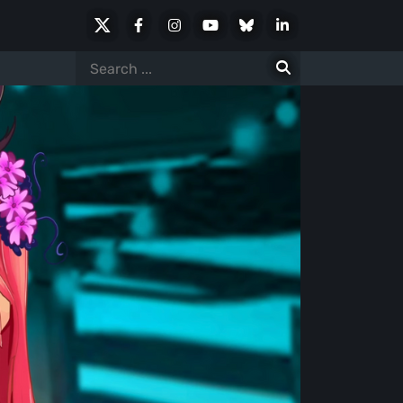
X
Facebook
Instagram
Youtube
Bluesky
LinkedIn
Social
Search
for: