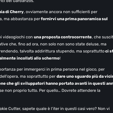
rici dei Garbanzos.
ia di Cherry
, ovviamente ancora non sufficienti per
a, ma abbastanza per
fornirvi una prima panoramica sul
ei videogiochi con
una proposta controcorrente
, che susci
ative che, fino ad ora, non solo non sono state deluse, ma
rendendo, talvolta addirittura stupendo, ma soprattutto
ci s
almente incollati allo schermo
!
portanza per immergerci in prima persona nel gioco, per
dell’opera, ma soprattutto per
dare uno sguardo più da vici
ne che gli sviluppatori hanno portato avanti in questi ann
rse non proprio tutto. Per quello… Dovrete attendere la
ie Cutter, sapete quale è l’iter in questi casi vero? Non vi