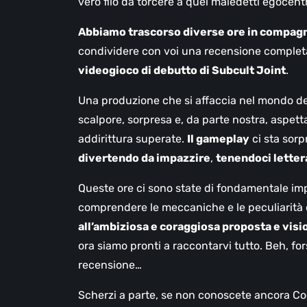
vero filo da torcere a quei maledetti egocent
Abbiamo trascorso diverse ore in compagn
condividere con voi una recensione complet
videogioco di debutto di Subcult Joint
.
Una produzione che si affaccia nel mondo d
scalpore, sorpresa e, da parte nostra, aspett
addirittura superate.
Il gameplay
ci sta sorp
divertendo da impazzire
,
tenendoci letter
Queste ore ci sono state di fondamentale im
comprendere le meccaniche e le peculiarità 
all’ambiziosa e coraggiosa proposta e visio
ora siamo pronti a raccontarvi tutto. Beh, fo
recensione…
Scherzi a parte, se non conoscete ancora Cook