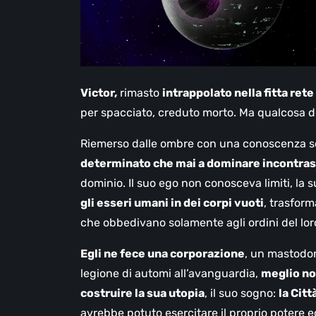
Victor,
rimasto
intrappolato nella fitta ret
per spacciato, creduto morto. Ma qualcosa di
Riemerso dalle ombre con una conoscenza sen
determinato che mai a dominare incontras
dominio. Il suo ego non conosceva limiti, la
gli esseri umani in dei corpi vuoti
, trasform
che obbedivano solamente agli ordini del lo
Egli ne fece una corporazione
, un mastodon
legione di automi all’avanguardia,
meglio not
costruire la sua utopia
, il suo sogno:
la Citt
avrebbe potuto esercitare il proprio potere e