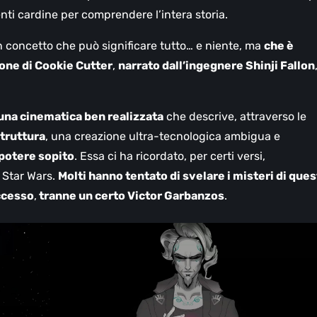
nti cardine per comprendere l’intera storia.
n concetto che può significare tutto… e niente, ma
che è
ione di Cookie Cutter
,
narrato dall’ingegnere Shinji Fallon
 una cinematica ben realizzata
che descrive, attraverso le
struttura
, una creazione ultra-tecnologica ambigua e
n potere sopito
. Essa ci ha ricordato, per certi versi,
 Star Wars.
Molti hanno tentato di svelare i misteri di que
ccesso
,
tranne un certo Victor Garbanzos
.