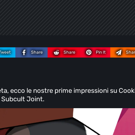
Tweet
Share
Share
Pin It
Sha
ta, ecco le nostre prime impressioni su Cook
i Subcult Joint.