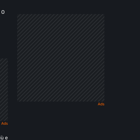
. O
iù e