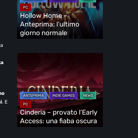
l’ultimo
giorno
Hollow Home –
normale
Anteprima: l’ultimo
giorno normale
ta
Cinderia
ta
–
provato
l’Early
Access:
no
una
i
. E
fiaba
Cinderia – provato l’Early
oscura
Access: una fiaba oscura