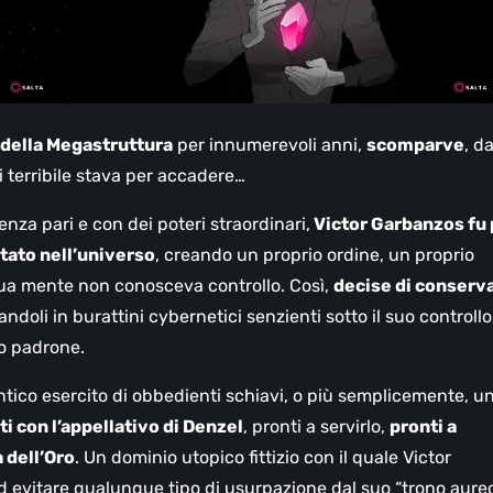
e della Megastruttura
per innumerevoli anni,
scomparve
, d
 terribile stava per accadere…
za pari e con dei poteri straordinari,
Victor Garbanzos fu 
tato nell’universo
, creando un proprio ordine, un proprio
 sua mente non conosceva controllo. Così,
decise di conserv
andoli in burattini cybernetici senzienti sotto il suo controllo
ro padrone.
tico esercito di obbedienti schiavi, o più semplicemente, u
i con l’appellativo di Denzel
, pronti a servirlo,
pronti a
à dell’Oro
. Un dominio utopico fittizio con il quale Victor
d evitare qualunque tipo di usurpazione dal suo “trono aureo