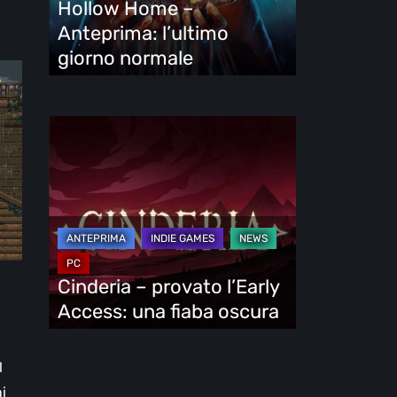
Hollow Home –
normale
Anteprima: l’ultimo
giorno normale
Cinderia
–
provato
l’Early
Access:
una
fiaba
Cinderia – provato l’Early
oscura
Access: una fiaba oscura
l
i