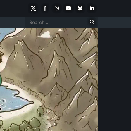
X
Facebook
Instagram
Youtube
Bluesky
LinkedIn
Social
Search
for: