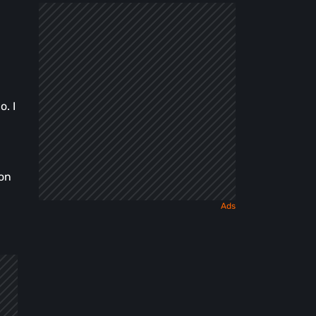
o. I
con