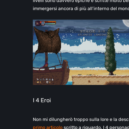
livelli sono davvero epiche e scritte molto be
immergersi ancora di più all’interno del mon
I 4 Eroi
Non mi dilungherò troppo sulla lore e la desc
primo articolo
scritto a riguardo. I 4 persona