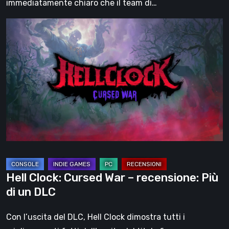
immediatamente chiaro che il team di…
Hell
Clock:
Cursed
War
–
recensione:
Più
di
un
DLC
Hell Clock: Cursed War – recensione: Più
di un DLC
Con l’uscita del DLC, Hell Clock dimostra tutti i