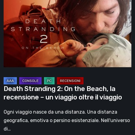
Stranding
2:
On
the
Beach,
la
recensione
–
un
viaggio
Death Stranding 2: On the Beach, la
oltre
recensione – un viaggio oltre il viaggio
il
viaggio
Ogni viaggio nasce da una distanza. Una distanza
geografica, emotiva o persino esistenziale. Nell'universo
di…