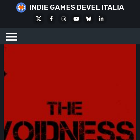
Skip
INDIE GAMES DEVEL ITALIA
to
X
Facebook
Instagram
Youtube
Bluesky
LinkedIn
content
Social