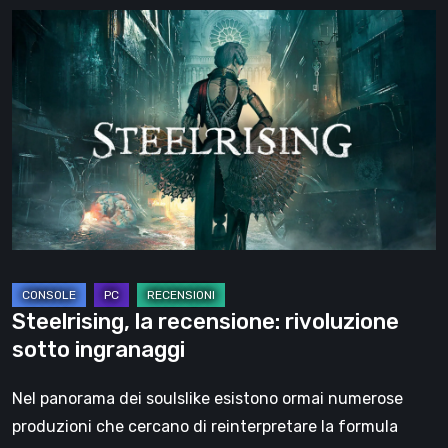
Steelrising,
la
recensione:
rivoluzione
sotto
ingranaggi
Steelrising, la recensione: rivoluzione
sotto ingranaggi
Nel panorama dei soulslike esistono ormai numerose
produzioni che cercano di reinterpretare la formula