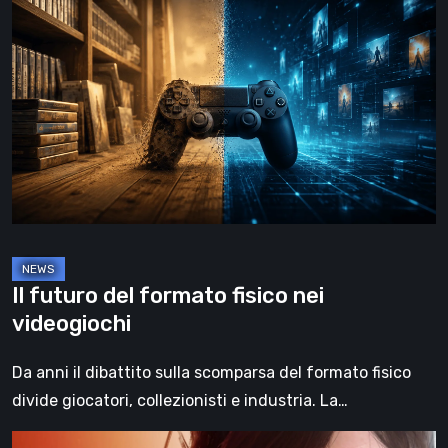
futuro
del
formato
fisico
nei
videogiochi
Il futuro del formato fisico nei
videogiochi
Da anni il dibattito sulla scomparsa del formato fisico
divide giocatori, collezionisti e industria. La…
Death