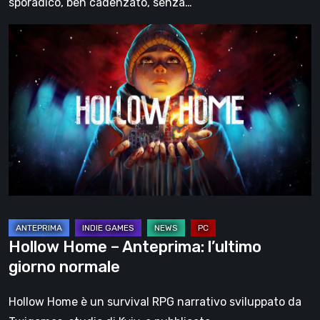
sporadico, ben cadenzato, senza…
Hollow
Home
–
Anteprima:
l’ultimo
giorno
normale
Hollow Home – Anteprima: l’ultimo
giorno normale
Hollow Home è un survival RPG narrativo sviluppato da