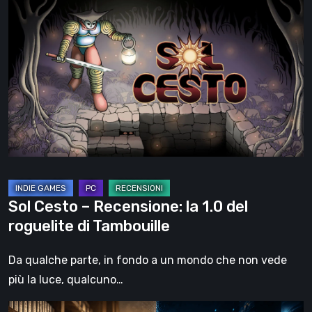
Cesto
–
Recensione:
la
1.0
del
roguelite
di
Tambouille
Sol Cesto – Recensione: la 1.0 del
roguelite di Tambouille
Da qualche parte, in fondo a un mondo che non vede
più la luce, qualcuno…
Il