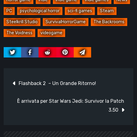
PC
psychological horror
sci-fi games
Steam
Steelkrill Studio
SurvivalHorrorGame
The Backrooms
The Voidness
videogame
Navigazione
Flashback 2 – Un Grande Ritorno!
articoli
È arrivata per Star Wars Jedi: Survivor la Patch
3.50