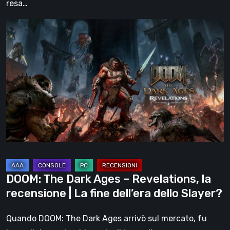
resa…
DOOM:
The
Dark
Ages
–
Revelations,
la
recensione
|
La
fine
DOOM: The Dark Ages – Revelations, la
dell’era
recensione | La fine dell’era dello Slayer?
dello
Slayer?
Quando DOOM: The Dark Ages arrivò sul mercato, fu