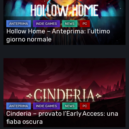
Anteprima:
l’ultimo
giorno
normale
Hollow Home – Anteprima: l’ultimo
giorno normale
Cinderia
–
provato
l’Early
Access:
una
fiaba
Cinderia – provato l’Early Access: una
oscura
fiaba oscura