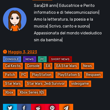
Sara|28 anni| Educatrice e Perito
informatico e di telecomunicazioni|
Amo la letteratura, la poesia e la
musica| Scrivo, canto e suono|
Appassionata del mondo videoludico
sin da bambina|
Maggio 3, 2023
Cal Kestis
Console
EA
EA Star Wars
News
Patch
PC
PlayStation
PlayStation 5
Respawn
Star Wars
Star Wars: Jedi Survivor
videogame
Xbox
Xbox Series X|S