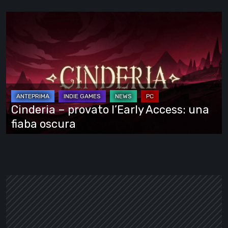
Cinderia
–
provato
l’Early
Access:
una
fiaba
Cinderia – provato l’Early Access: una
oscura
fiaba oscura