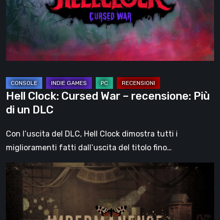
–
recensione:
Più
di
un
DLC
Hell Clock: Cursed War – recensione: Più
di un DLC
Con l’uscita del DLC, Hell Clock dimostra tutti i
miglioramenti fatti dall’uscita del titolo fino…
Impermanence:
costruire
un
santuario