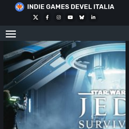
Skip
INDIE GAMES DEVEL ITALIA
to
X
Facebook
Instagram
Youtube
Bluesky
LinkedIn
content
Social