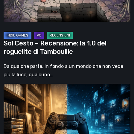
del
roguelite
di
Tambouille
Sol Cesto – Recensione: la 1.0 del
roguelite di Tambouille
Da qualche parte, in fondo a un mondo che non vede
più la luce, qualcuno…
Il
futuro
del
formato
fisico
nei