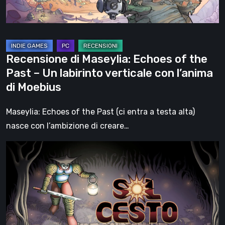
–
Un
labirinto
verticale
Recensione di Maseylia: Echoes of the
con
Past – Un labirinto verticale con l’anima
l’anima
di Moebius
di
Moebius
Maseylia: Echoes of the Past (ci entra a testa alta)
nasce con l’ambizione di creare…
Sol
Cesto
–
Recensione:
la
1.0