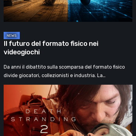
videogiochi
Il futuro del formato fisico nei
videogiochi
Da anni il dibattito sulla scomparsa del formato fisico
divide giocatori, collezionisti e industria. La…
Death
Stranding
2:
On
the
Beach,