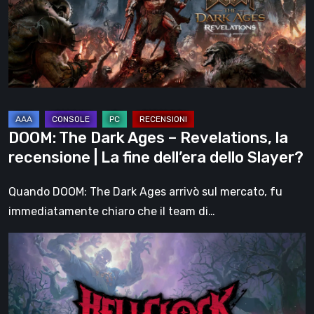
–
Revelations,
la
recensione
|
La
fine
DOOM: The Dark Ages – Revelations, la
dell’era
recensione | La fine dell’era dello Slayer?
dello
Slayer?
Quando DOOM: The Dark Ages arrivò sul mercato, fu
immediatamente chiaro che il team di…
Hell
Clock:
Cursed
War