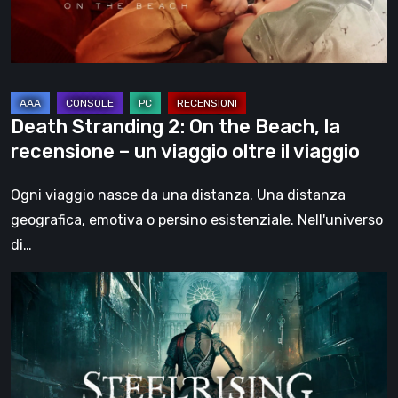
la
recensione
–
un
viaggio
Death Stranding 2: On the Beach, la
oltre
recensione – un viaggio oltre il viaggio
il
viaggio
Ogni viaggio nasce da una distanza. Una distanza
geografica, emotiva o persino esistenziale. Nell'universo
di…
Steelrising,
la
recensione:
rivoluzione
sotto