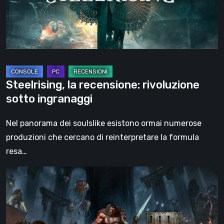
ingranaggi
Steelrising, la recensione: rivoluzione
sotto ingranaggi
Nel panorama dei soulslike esistono ormai numerose
produzioni che cercano di reinterpretare la formula
resa…
DOOM:
The
Dark
Ages