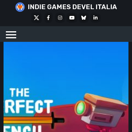
Skip
INDIE GAMES DEVEL ITALIA
to
X
Facebook
Instagram
Youtube
Bluesky
LinkedIn
content
Social