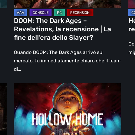
|
un
La
DL
DOOM: The Dark Ages –
He
fine
Revelations, la recensione | La
re
dell’era
fine dell’era dello Slayer?
dello
Con
Slayer?
Quando DOOM: The Dark Ages arrivò sul
mig
mercato, fu immediatamente chiaro che il team
di…
Hollow
Home
–
Anteprima:
l’ultimo
giorno