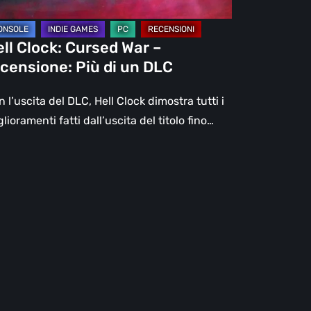
C
ll Clock: Cursed War –
censione: Più di un DLC
 l’uscita del DLC, Hell Clock dimostra tutti i
lioramenti fatti dall’uscita del titolo fino…