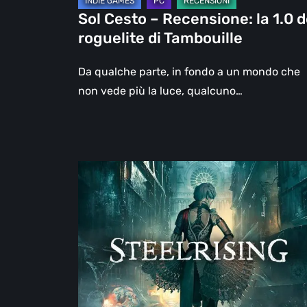
Tambouille
Sol Cesto – Recensione: la 1.0 d
roguelite di Tambouille
Da qualche parte, in fondo a un mondo che
non vede più la luce, qualcuno…
Steelrising,
la
recensione:
rivoluzione
sotto
ingranaggi