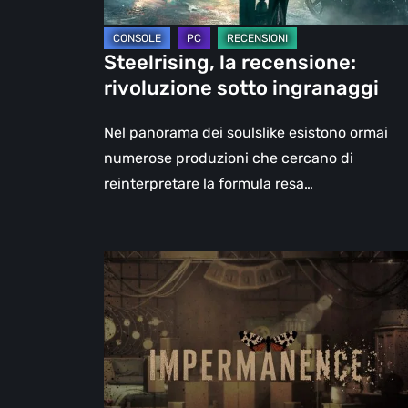
Steelrising, la recensione:
rivoluzione sotto ingranaggi
Nel panorama dei soulslike esistono ormai
numerose produzioni che cercano di
reinterpretare la formula resa…
Impermanence:
costruire
un
santuario
nel
teatro