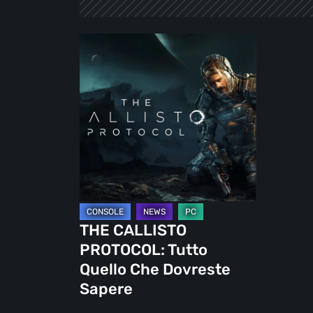
THE
CALLISTO
PROTOCOL:
Tutto
Quello
Che
Dovreste
Sapere
THE CALLISTO
PROTOCOL: Tutto
Quello Che Dovreste
Sapere