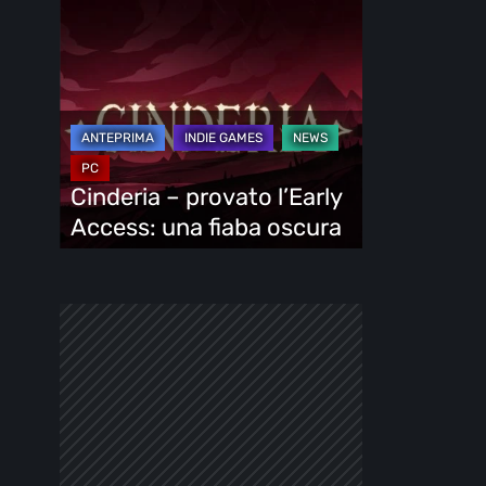
Cinderia
–
provato
l’Early
Access:
una
fiaba
Cinderia – provato l’Early
oscura
Access: una fiaba oscura