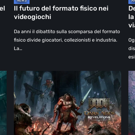
un
el
Il futuro del formato fisico nei
D
vi
videogiochi
la
olt
v
il
Da anni il dibattito sulla scomparsa del formato
vi
fisico divide giocatori, collezionisti e industria.
Og
La…
di
esi
DOOM:
Hel
The
Clo
Dark
Cu
Ages
Wa
–
–
Revelations,
re
la
Pi
recensione
di