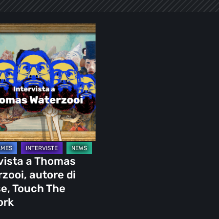
ta
s
oi,
k
vista a Thomas
zooi, autore di
e, Touch The
ork