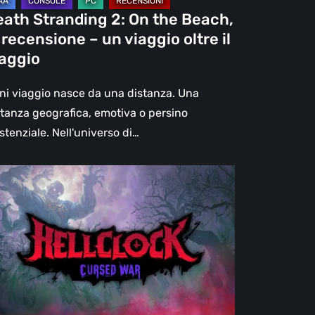
eath Stranding 2: On the Beach,
aggio
 recensione – un viaggio oltre il
re
iaggio
aggio
ni viaggio nasce da una distanza. Una
stanza geografica, emotiva o persino
stenziale. Nell'universo di…
l
ck:
rsed
r
censione:
ù