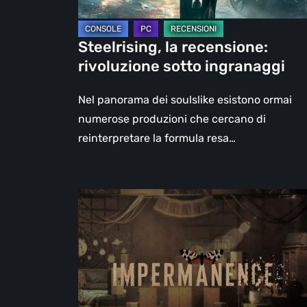
Steelrising, la recensione:
rivoluzione sotto ingranaggi
Nel panorama dei soulslike esistono ormai
numerose produzioni che cercano di
reinterpretare la formula resa…
Impermanence:
costruire
un
santuario
nel
teatro