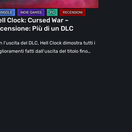
C
ll Clock: Cursed War –
censione: Più di un DLC
 l’uscita del DLC, Hell Clock dimostra tutti i
lioramenti fatti dall’uscita del titolo fino…