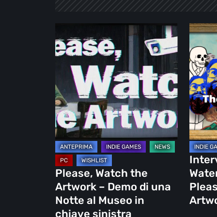
Please,
Intervis
Watch
a
the
Thoma
Artwork
Waterzo
–
autore
Demo
di
di
Please,
una
Touch
Notte
The
al
Artwor
Inter
Museo
Please, Watch the
Water
in
Artwork – Demo di una
Pleas
chiave
Notte al Museo in
Artw
sinistra
chiave sinistra