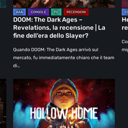
|
un
La
DL
DOOM: The Dark Ages –
He
fine
Revelations, la recensione | La
re
dell’era
fine dell’era dello Slayer?
dello
Con
Slayer?
Quando DOOM: The Dark Ages arrivò sul
mig
mercato, fu immediatamente chiaro che il team
di…
Hollow
Home
–
Anteprima:
l’ultimo
giorno