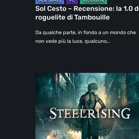
Tambouille
Sol Cesto – Recensione: la 1.0 d
roguelite di Tambouille
Da qualche parte, in fondo a un mondo che
non vede più la luce, qualcuno…
Steelrising,
la
recensione:
rivoluzione
sotto
ingranaggi