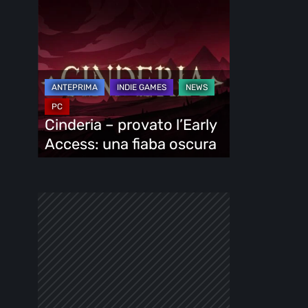
Cinderia
–
provato
l’Early
Access:
una
fiaba
Cinderia – provato l’Early
oscura
Access: una fiaba oscura