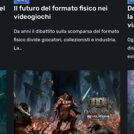
un
el
Il futuro del formato fisico nei
D
vi
videogiochi
la
olt
v
il
Da anni il dibattito sulla scomparsa del formato
vi
fisico divide giocatori, collezionisti e industria.
Og
La…
di
esi
DOOM:
Hel
The
Clo
Dark
Cu
Ages
Wa
–
–
Revelations,
re
la
Pi
recensione
di