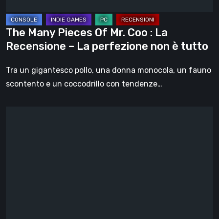
Recensione
–
The Many Pieces Of Mr. Coo : La
La
Recensione – La perfezione non è tutto
perfezione
non
Tra un gigantesco pollo, una donna monocola, un fauno
è
scontento e un coccodrillo con tendenze…
tutto
Intervista
a
Nacho
Rodriguez,
Autore
di
The
Many