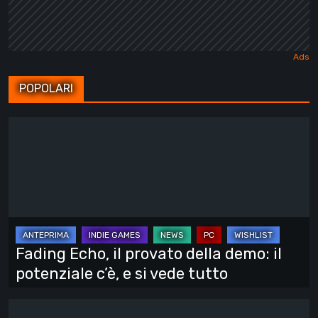
POPOLARI
Fading
Echo,
il
provato
della
demo:
il
Fading Echo, il provato della demo: il
potenziale
potenziale c’è, e si vede tutto
c’è,
e
A