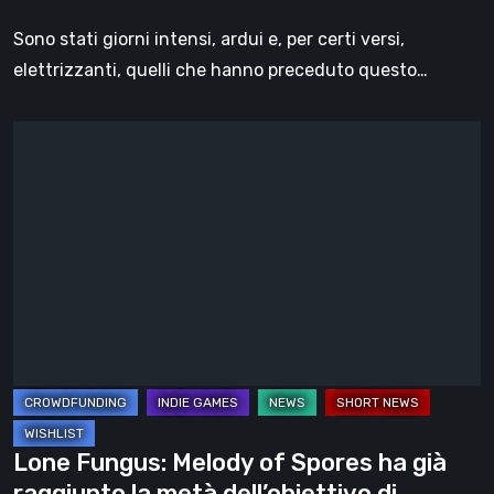
Sono stati giorni intensi, ardui e, per certi versi,
elettrizzanti, quelli che hanno preceduto questo…
Lone
Fungus:
Melody
of
Spores
ha
già
raggiunto
la
metà
dell’obiettivo
Lone Fungus: Melody of Spores ha già
di
raggiunto la metà dell’obiettivo di