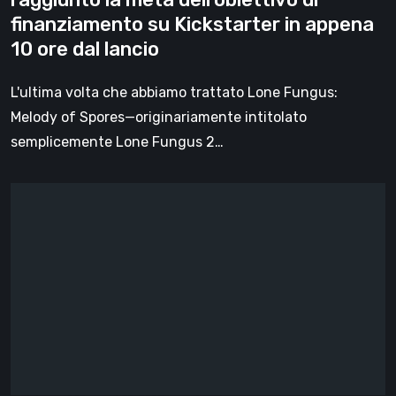
finanziamento
finanziamento su Kickstarter in appena
su
10 ore dal lancio
Kickstarter
in
L'ultima volta che abbiamo trattato Lone Fungus:
appena
Melody of Spores—originariamente intitolato
10
semplicemente Lone Fungus 2…
ore
dal
Una
lancio
guida
per
aspiranti
sviluppatori
di
videogiochi
redatta
attraverso