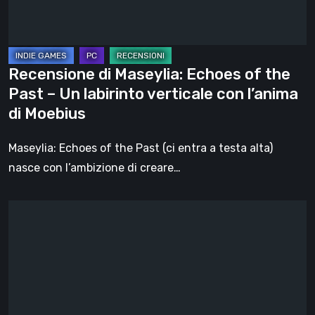
Past
–
Un
labirinto
Recensione di Maseylia: Echoes of the
verticale
Past – Un labirinto verticale con l’anima
con
di Moebius
l’anima
di
Maseylia: Echoes of the Past (ci entra a testa alta)
Moebius
nasce con l’ambizione di creare…
Sol
Cesto
–
Recensione:
la
1.0