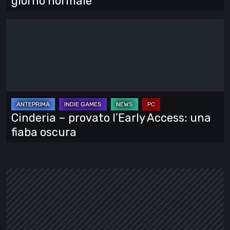
giorno normale
Cinderia
–
provato
l’Early
Access:
una
fiaba
Cinderia – provato l’Early Access: una
oscura
fiaba oscura