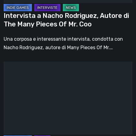
Pieces
Of
Intervista a Nacho Rodriguez, Autore di
Mr.
The Many Pieces Of Mr. Coo
Coo
Una corposa e interessante intervista, condotta con
Nacho Rodriguez, autore di Many Pieces Of Mr.…
Many
Pieces
Of
Mr.
Coo
–
Il
Conflitto
tra