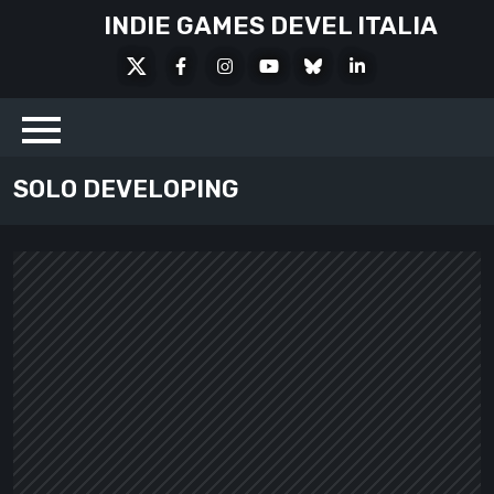
Skip
INDIE GAMES DEVEL ITALIA
to
X
Facebook
Instagram
Youtube
Bluesky
LinkedIn
content
Social
SOLO DEVELOPING