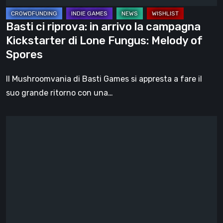
di
Lone
Basti ci riprova: in arrivo la campagna
Fungus:
Kickstarter di Lone Fungus: Melody of
Melody
Spores
of
Spores
Il Mushroomvania di Basti Games si appresta a fare il
suo grande ritorno con una…
The
Many
Pieces
Of
Mr.
Coo
:
La