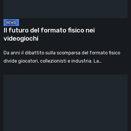
videogiochi
Il futuro del formato fisico nei
videogiochi
Da anni il dibattito sulla scomparsa del formato fisico
divide giocatori, collezionisti e industria. La…
Death
Stranding
2:
On
the
Beach,
la