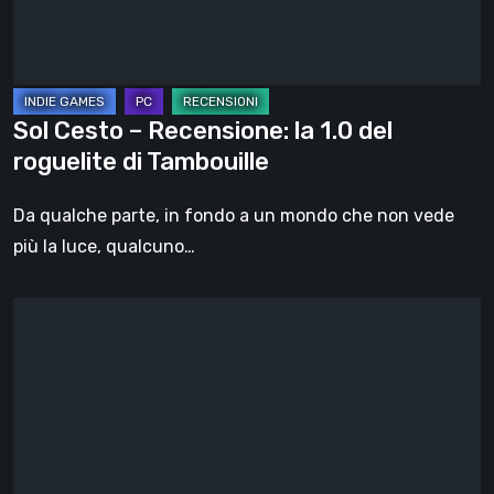
del
roguelite
di
Tambouille
Sol Cesto – Recensione: la 1.0 del
roguelite di Tambouille
Da qualche parte, in fondo a un mondo che non vede
più la luce, qualcuno…
Il
futuro
del
formato
fisico
nei