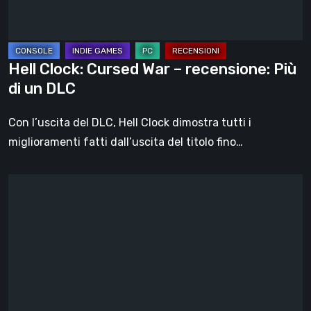
di
un
DLC
Hell Clock: Cursed War – recensione: Più
di un DLC
Con l’uscita del DLC, Hell Clock dimostra tutti i
miglioramenti fatti dall’uscita del titolo fino…
Impermanence:
costruire
un
santuario
nel
teatro
dei