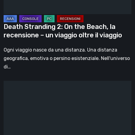
recensione
–
un
Death Stranding 2: On the Beach, la
viaggio
recensione – un viaggio oltre il viaggio
oltre
il
Ogni viaggio nasce da una distanza. Una distanza
viaggio
geografica, emotiva o persino esistenziale. Nell'universo
di…
Steelrising,
la
recensione:
rivoluzione
sotto
ingranaggi