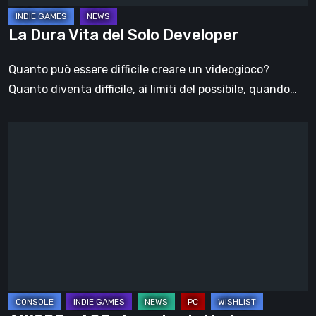
La Dura Vita del Solo Developer
Quanto può essere difficile creare un videogioco?
Quanto diventa difficile, ai limiti del possibile, quando…
AIKODE
–
ACE
ci
mostra
tutte
le
nuove
straordinarie
abilità