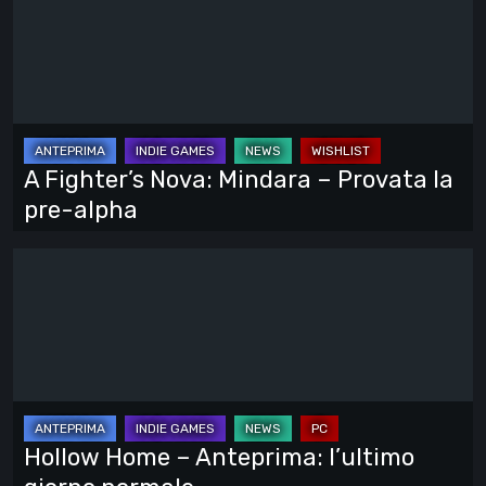
si
Fighter’s
vede
Nova:
tutto
Mindara
–
Provata
la
A Fighter’s Nova: Mindara – Provata la
pre-
pre-alpha
alpha
Hollow
Home
–
Anteprima:
l’ultimo
giorno
normale
Hollow Home – Anteprima: l’ultimo