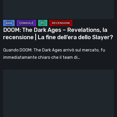
la
recensione
|
La
DOOM: The Dark Ages – Revelations, la
fine
recensione | La fine dell’era dello Slayer?
dell’era
dello
Quando DOOM: The Dark Ages arrivò sul mercato, fu
Slayer?
immediatamente chiaro che il team di…
Hell
Clock:
Cursed
War
–
recensione:
Più