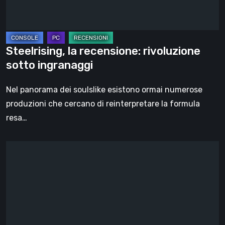
Steelrising, la recensione: rivoluzione
sotto ingranaggi
Nel panorama dei soulslike esistono ormai numerose
produzioni che cercano di reinterpretare la formula
resa…
DOOM:
The
Dark
Ages
–
Revelations,