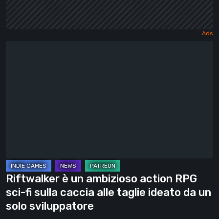
Riftwalker
è
un
ambizioso
action
RPG
sci-
fi
sulla
caccia
Riftwalker è un ambizioso action RPG
alle
sci-fi sulla caccia alle taglie ideato da un
taglie
solo sviluppatore
ideato