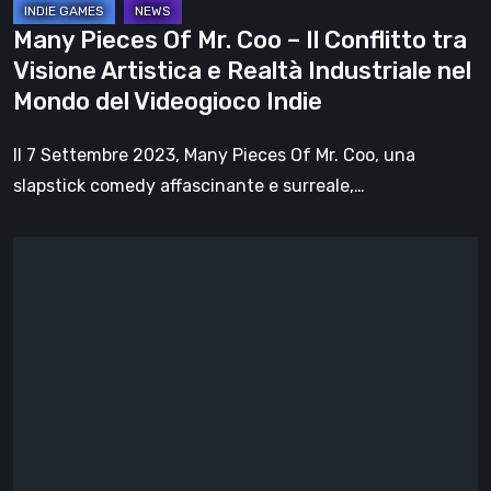
Visione
Many Pieces Of Mr. Coo – Il Conflitto tra
Artistica
Visione Artistica e Realtà Industriale nel
e
Mondo del Videogioco Indie
Realtà
Industriale
Il 7 Settembre 2023, Many Pieces Of Mr. Coo, una
nel
slapstick comedy affascinante e surreale,…
Mondo
del
La
Videogioco
Dura
Indie
Vita
del
Solo
Developer