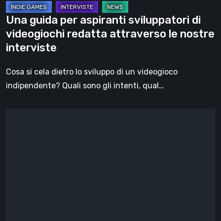
le
Una guida per aspiranti sviluppatori di
nostre
videogiochi redatta attraverso le nostre
interviste
interviste
Cosa si cela dietro lo sviluppo di un videogioco
indipendente? Quali sono gli intenti, qual…
Basti
ci
riprova:
in
arrivo
la
campagna
Kickstarter