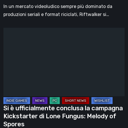
da
In un mercato videoludico sempre più dominato da
un
produzioni seriali e format riciclati, Riftwalker si…
solo
sviluppatore
Si
è
ufficialmente
conclusa
la
campagna
Kickstarter
di
Lone
Fungus:
Si è ufficialmente conclusa la campagna
Melody
Kickstarter di Lone Fungus: Melody of
of
Spores
Spores