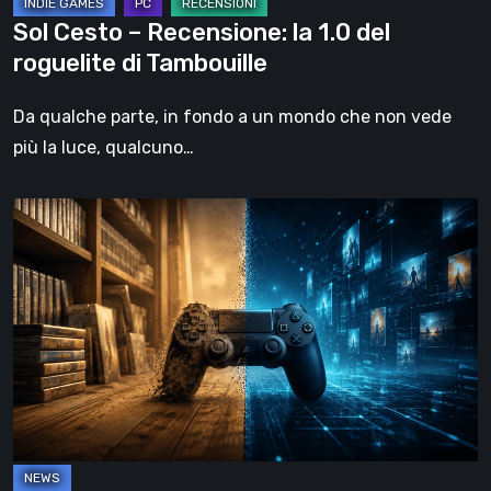
Tambouille
Sol Cesto – Recensione: la 1.0 del
roguelite di Tambouille
Da qualche parte, in fondo a un mondo che non vede
più la luce, qualcuno…
Il
futuro
del
formato
fisico
nei
videogiochi