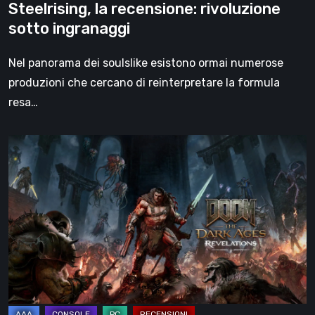
Steelrising, la recensione: rivoluzione
sotto ingranaggi
Nel panorama dei soulslike esistono ormai numerose
produzioni che cercano di reinterpretare la formula
resa…
DOOM:
The
Dark
Ages
–
Revelations,
la
recensione
|