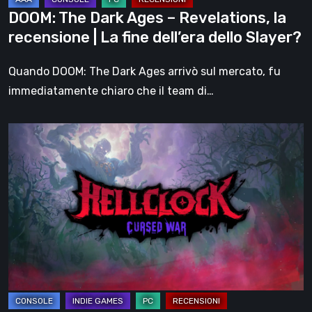
La
DOOM: The Dark Ages – Revelations, la
fine
recensione | La fine dell’era dello Slayer?
dell’era
dello
Quando DOOM: The Dark Ages arrivò sul mercato, fu
Slayer?
immediatamente chiaro che il team di…
Hell
Clock:
Cursed
War
–
recensione:
Più
di
un
DLC