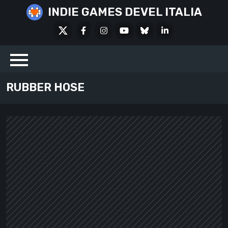
Skip
INDIE GAMES DEVEL ITALIA
to
X
Facebook
Instagram
Youtube
Bluesky
LinkedIn
content
Social
RUBBER HOSE