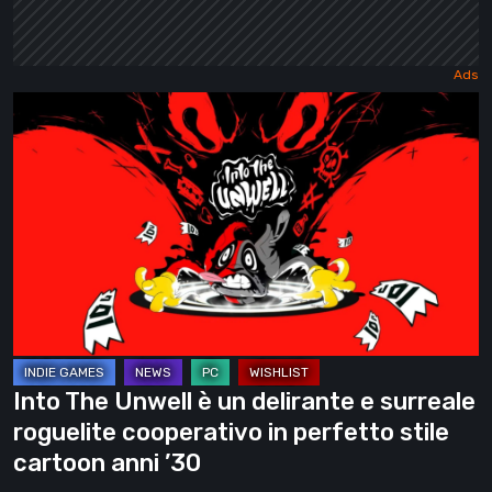
Into
The
Unwell
è
un
delirante
e
surreale
roguelite
cooperativo
Into The Unwell è un delirante e surreale
in
roguelite cooperativo in perfetto stile
perfetto
cartoon anni ’30
stile