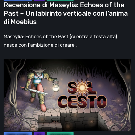
Recensione di Maseylia: Echoes of the
verticale
Past – Un labirinto verticale con l’anima
con
di Moebius
l’anima
di
Maseylia: Echoes of the Past (ci entra a testa alta)
Moebius
nasce con l’ambizione di creare…
Sol
Cesto
–
Recensione:
la
1.0
del
roguelite
di