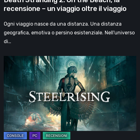
viaggio
recensione – un viaggio oltre il viaggio
oltre
il
Ogni viaggio nasce da una distanza. Una distanza
viaggio
geografica, emotiva o persino esistenziale. Nell'universo
di…
Steelrising,
la
recensione:
rivoluzione
sotto
ingranaggi