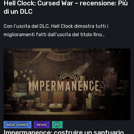
Hell Clock: Cursed War – recensione: Più
di un DLC
Con l’uscita del DLC, Hell Clock dimostra tutti i
miglioramenti fatti dall’uscita del titolo fino…
Impermanence:
costruire
un
santuario
nel
teatro
dei
fantasmi
Impermanence: costruire un santuario