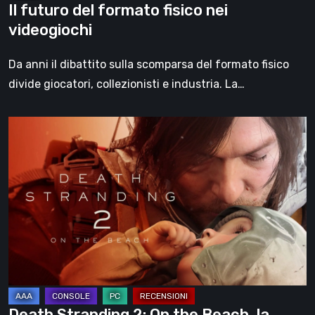
Il futuro del formato fisico nei
videogiochi
Da anni il dibattito sulla scomparsa del formato fisico
divide giocatori, collezionisti e industria. La…
Death
Stranding
2:
On
the
Beach,
la
recensione
–
un
Death Stranding 2: On the Beach, la