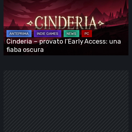
provato
l’Early
Access:
una
fiaba
Cinderia – provato l’Early Access: una
oscura
fiaba oscura