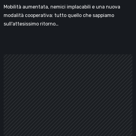
degli
Mobilità aumentata, nemici implacabili e una nuova
sparatutto
modalità cooperativa: tutto quello che sappiamo
old
sull'attesissimo ritorno…
school