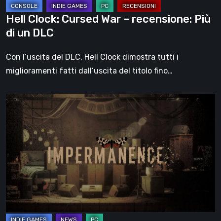
DLC
Hell Clock: Cursed War – recensione: Più
di un DLC
Con l’uscita del DLC, Hell Clock dimostra tutti i
miglioramenti fatti dall’uscita del titolo fino…
Impermanence:
costruire
un
santuario
nel
teatro
dei
fantasmi