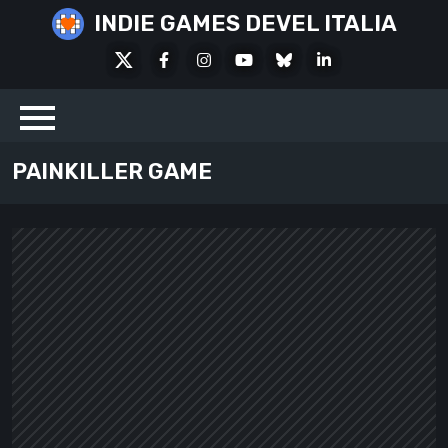
Skip
INDIE GAMES DEVEL ITALIA
to
X
Facebook
Instagram
Youtube
Bluesky
LinkedIn
content
Social
PAINKILLER GAME