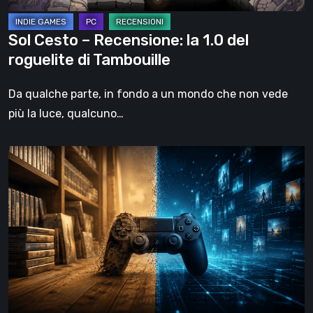
di
Tambouille
Sol Cesto – Recensione: la 1.0 del
roguelite di Tambouille
Da qualche parte, in fondo a un mondo che non vede
più la luce, qualcuno…
Il
futuro
del
formato
fisico
nei
videogiochi