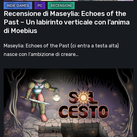
labirinto
Recensione di Maseylia: Echoes of the
verticale
Past – Un labirinto verticale con l’anima
con
di Moebius
l’anima
di
Maseylia: Echoes of the Past (ci entra a testa alta)
Moebius
nasce con l’ambizione di creare…
Sol
Cesto
–
Recensione:
la
1.0
del
roguelite