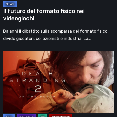
Il futuro del formato fisico nei
videogiochi
Da anni il dibattito sulla scomparsa del formato fisico
divide giocatori, collezionisti e industria. La…
Death
Stranding
2:
On
the
Beach,
la
recensione
–