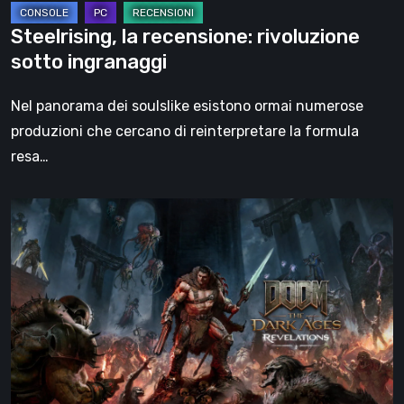
Steelrising, la recensione: rivoluzione
sotto ingranaggi
Nel panorama dei soulslike esistono ormai numerose
produzioni che cercano di reinterpretare la formula
resa…
DOOM:
The
Dark
Ages
–
Revelations,
la
recensione