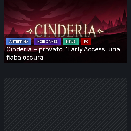
–
provato
l’Early
Access:
una
fiaba
Cinderia – provato l’Early Access: una
oscura
fiaba oscura