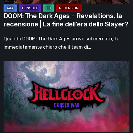
|
La
DOOM: The Dark Ages – Revelations, la
fine
recensione | La fine dell’era dello Slayer?
dell’era
dello
Quando DOOM: The Dark Ages arrivò sul mercato, fu
Slayer?
immediatamente chiaro che il team di…
Hell
Clock:
Cursed
War
–
recensione:
Più
di
un