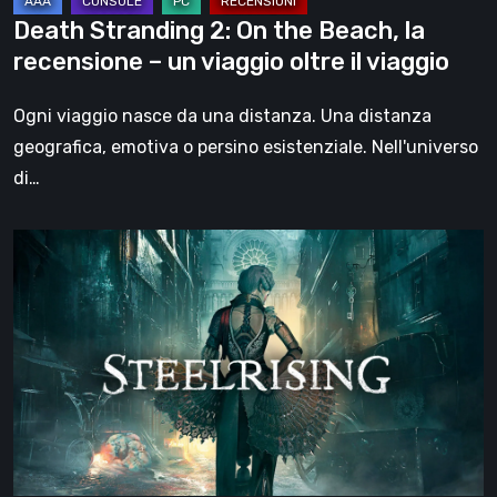
un
Death Stranding 2: On the Beach, la
viaggio
recensione – un viaggio oltre il viaggio
oltre
il
Ogni viaggio nasce da una distanza. Una distanza
viaggio
geografica, emotiva o persino esistenziale. Nell'universo
di…
Steelrising,
la
recensione:
rivoluzione
sotto
ingranaggi