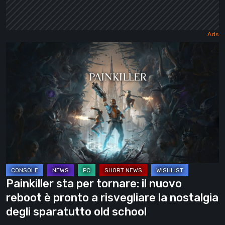
Painkiller
sta
per
tornare:
il
nuovo
reboot
è
pronto
a
Painkiller sta per tornare: il nuovo
risvegliare
reboot è pronto a risvegliare la nostalgia
la
degli sparatutto old school
nostalgia